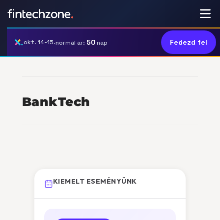
50
Fedezd fel
okt. 14-15.
normál ár:
nap
BankTech
KIEMELT ESEMÉNYÜNK