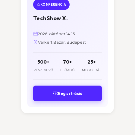
KONFERENCIA
TechShow X.
2026. október 14-15.
Várkert Bazár, Budapest
500+
70+
25+
RÉSZTVEVŐ
ELŐADÓ
MEGOLDÁS
Regisztráció