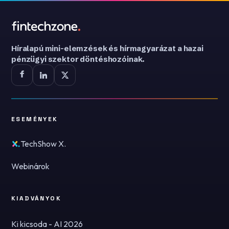
Híralapú mini-elemzések és hírmagyarázat a hazai
pénzügyi szektor döntéshozóinak.
ESEMÉNYEK
TechShow X.
Webinárok
KIADVÁNYOK
Ki kicsoda - AI 2026