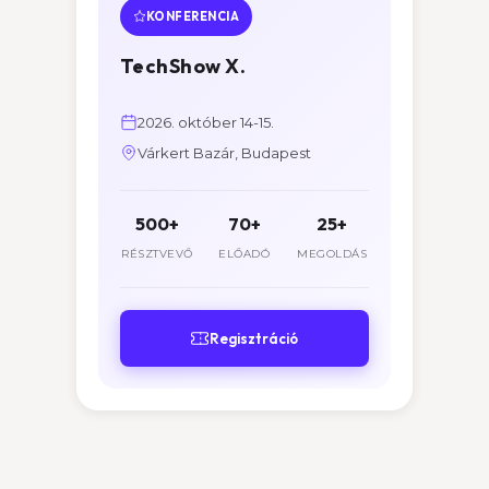
KONFERENCIA
TechShow X.
2026. október 14-15.
Várkert Bazár, Budapest
500+
70+
25+
RÉSZTVEVŐ
ELŐADÓ
MEGOLDÁS
Regisztráció