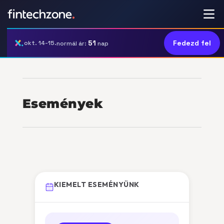
51
Fedezd fel
okt. 14-15.
normál ár:
nap
Események
KIEMELT ESEMÉNYÜNK