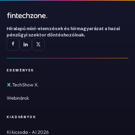
Híralapú mini-elemzések és hírmagyarázat a hazai
pénzügyi szektor döntéshozóinak.
ESEMÉNYEK
TechShow X.
Webinárok
KIADVÁNYOK
Ki kicsoda - AI 2026