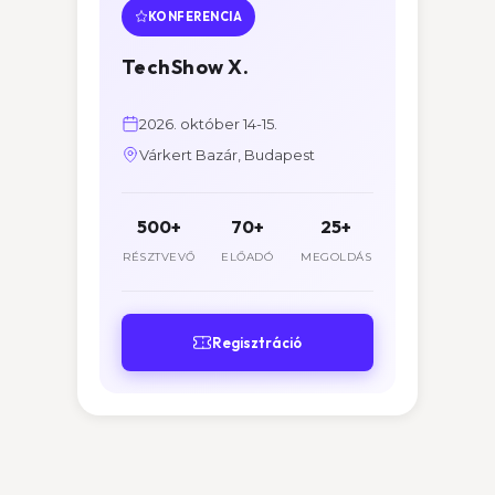
KONFERENCIA
TechShow X.
2026. október 14-15.
Várkert Bazár, Budapest
500+
70+
25+
RÉSZTVEVŐ
ELŐADÓ
MEGOLDÁS
Regisztráció