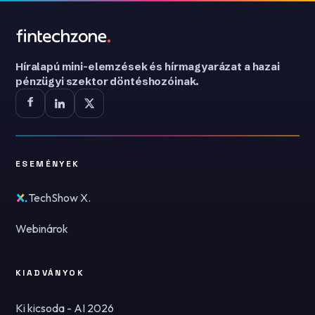
Híralapú mini-elemzések és hírmagyarázat a hazai
pénzügyi szektor döntéshozóinak.
ESEMÉNYEK
TechShow X.
Webinárok
KIADVÁNYOK
Ki kicsoda - AI 2026