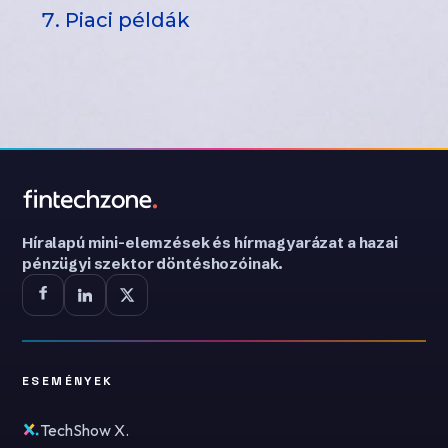
Piaci példák
Híralapú mini-elemzések és hírmagyarázat a hazai
pénzügyi szektor döntéshozóinak.
ESEMÉNYEK
TechShow X.