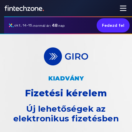
48
Fedezd fel
okt. 14-15.
normál ár:
nap
KIADVÁNY
Fizetési kérelem
Új lehetőségek az
elektronikus fizetésben