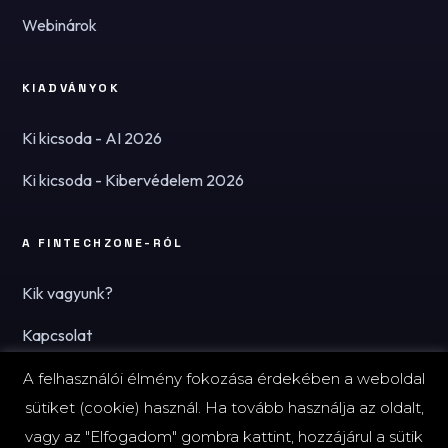
Webinárok
KIADVÁNYOK
Ki kicsoda - AI 2026
Ki kicsoda - Kibervédelem 2026
A FINTECHZONE-RÓL
Kik vagyunk?
Kapcsolat
Hírlevél
A felhasználói élmény fokozása érdekében a weboldal
sütiket (cookie) használ. Ha tovább használja az oldalt,
vagy az "Elfogadom" gombra kattint, hozzájárul a sütik