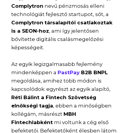
Complytron
nevű pénzmosás elleni
technológiát fejlesztő startupot, sőt, a
Complytron
társalapítói csatlakoztak
is a SEON-hoz
, ami így jelentősen
bővítette digitális csalásmegelőzési
képességeit.
Az egyik legizgalmasabb fejlemény
mindenképpen a
PastPay
B2B BNPL
megoldása, amihez több módon is
kapcsolódok: egyrészt az egyik alapító,
Réti Bálint a Fintech Szövetség
elnökségi tagja
, ebben a minőségben
kollégám, másrészt
MBH
Fintechlabként
mi voltunk a cég első
befektetői. Befektetőként élesben látom