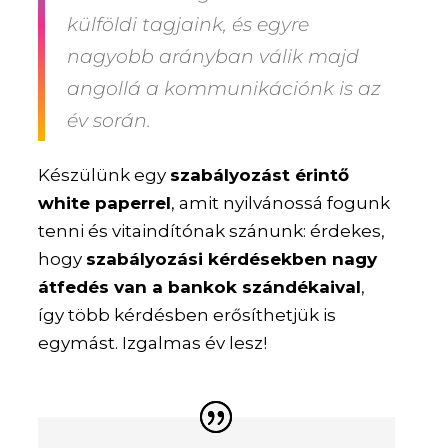
külföldi tagjaink, és egyre
nagyobb arányban válik majd
angollá a kommunikációnk is az
év során.
Készülünk egy
szabályozást érintő
white paperrel
, amit nyilvánossá fogunk
tenni és vitaindítónak szánunk: érdekes,
hogy
szabályozási kérdésekben nagy
átfedés van a bankok szándékaival
,
így több kérdésben erősíthetjük is
egymást. Izgalmas év lesz!