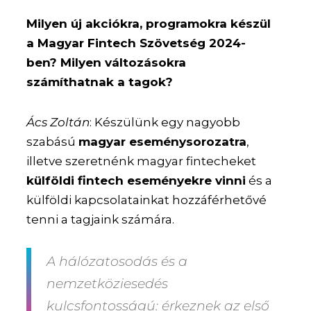
Milyen új akciókra, programokra készül
a Magyar Fintech Szövetség 2024-
ben? Milyen változásokra
számíthatnak a tagok?
Ács Zoltán
: Készülünk egy nagyobb
szabású
magyar eseménysorozatra
,
illetve szeretnénk magyar fintecheket
külföldi fintech eseményekre vinni
és a
külföldi kapcsolatainkat hozzáférhetővé
tenni a tagjaink számára.
A hálózatosodás és a
nemzetköziesedés
kulcsfontosságú: érkeznek az első