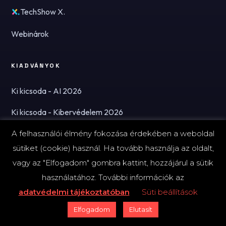
TechShow X.
Webinárok
KIADVÁNYOK
Ki kicsoda - AI 2026
Ki kicsoda - Kibervédelem 2026
A felhasználói élmény fokozása érdekében a weboldal
A FINTECHZONE-RÓL
sütiket (cookie) használ. Ha tovább használja az oldalt,
vagy az "Elfogadom" gombra kattint, hozzájárul a sütik
Kik vagyunk?
használatához. További információk az
Kapcsolat
adatvédelmi tájékoztatóban
Süti beállítások
Elfogadom
Elutasít
Hírlevél