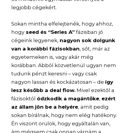
legjobb cégekért.
Sokan mintha elfelejtenék, hogy ahhoz,
hogy
seed és “Series A”
fázisban jó
cégeink legyenek,
nagyon sok dolgunk
van a korábbi fázisokban
, sőt, már az
egyetemeken is, vagy akár még
korábban. Abból közvetlenül ugyan nem
tudunk pénzt keresni – vagy csak
nagyon lassan és kockázatosan – de
így
lesz később a deal flow.
Mivel ezektől a
fázisoktól
ódzkodik a magántőke
,
ezért
az állam jön be a helyére
, amit pedig
sokan bírálnak, hogy nem elég hatékony.
Én viszont örülök, hogy egyáltalán van,
ám mégsem csak onnan várnám a