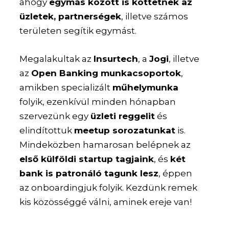
ahogy
egymás között is köttetnek az
üzletek, partnerségek
, illetve számos
területen segítik egymást.
Megalakultak az
Insurtech
, a
Jogi
, illetve
az
Open Banking munkacsoportok
,
amikben specializált
műhelymunka
folyik, ezenkívül minden hónapban
szervezünk egy
üzleti reggelit
és
elindítottuk
meetup sorozatunkat
is.
Mindeközben hamarosan belépnek az
első külföldi startup tagjaink
, és
két
bank is patronáló tagunk lesz
, éppen
az onboardingjuk folyik. Kezdünk remek
kis közösséggé válni, aminek ereje van!