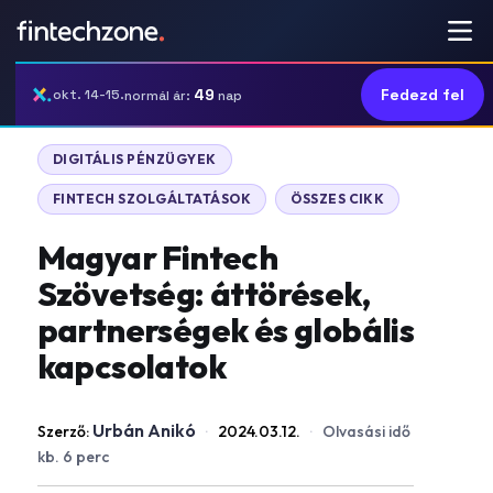
49
Fedezd fel
okt. 14-15.
normál ár:
nap
DIGITÁLIS PÉNZÜGYEK
FINTECH SZOLGÁLTATÁSOK
ÖSSZES CIKK
Magyar Fintech
Szövetség: áttörések,
partnerségek és globális
kapcsolatok
Urbán Anikó
Szerző:
·
2024.03.12.
·
Olvasási idő
kb. 6 perc