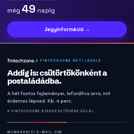
49
még
napig
Jegyinformáció →
A FINTECHZONE HETI LEVELE
Addig is: csütörtökönként a
postaládádba.
A hét fontos fejleményei, lefordítva arra, mit
érdemes lépned. Kb. 4 perc.
A FINTECHZONE SZERKESZTŐSÉGE KÜLDI.
MUNKAHELYI E-MAIL CÍM