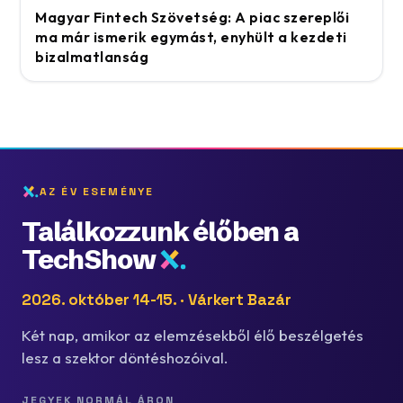
Magyar Fintech Szövetség: A piac szereplői
ma már ismerik egymást, enyhült a kezdeti
bizalmatlanság
AZ ÉV ESEMÉNYE
Találkozzunk élőben a
TechShow
2026. október 14-15. · Várkert Bazár
Két nap, amikor az elemzésekből élő beszélgetés
lesz a szektor döntéshozóival.
JEGYEK NORMÁL ÁRON