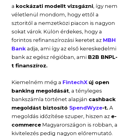
a
kockázati modellt vizsgázni
, így nem
véletlenül mondom, hogy ettől a
sztoritól a nemzetközi piacon is nagyon
sokat várok. Külön érdekes, hogy a
forintos refinanszírozási keretet az
MBH
Bank
adja, ami így az első kereskedelmi
bank az egész régióban, ami
B2B BNPL-
t finanszíroz.
Kiemelném még a
FintechX
új open
banking megoldását
, a tényleges
bankszámla történet alapján
cashback
megoldást biztosító
SpendWyze
-t.
A
megoldás időzítése szuper, hiszen az
e-
commerce
Magyarországon is robban, a
kivitelezés pedig nagyon előremutató.