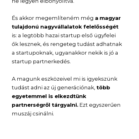
ne legyen elbonyolítva.
És akkor megemlíteném még
a
magyar
tulajdonú nagyvállalatok felelősségét
is: a legtöbb hazai startup első ügyfelei
ők lesznek, és rengeteg tudást adhatnak
a startupoknak, ugyanakkor nekik is jó a
startup partnerkedés.
A magunk eszközeivel mi is igyekszünk
tudást adni az új generációnak,
több
egyetemmel is elkezdtünk
partnerségről tárgyalni.
Ezt egyszerűen
muszáj csinálni.