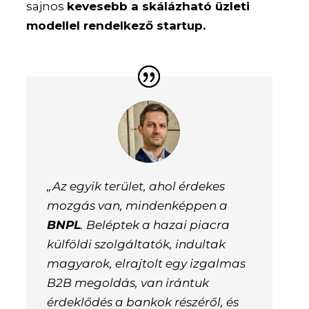
sajnos
kevesebb a skálázható üzleti
modellel rendelkező startup.
„Az egyik terület, ahol érdekes
mozgás van, mindenképpen a
BNPL
. Beléptek a hazai piacra
külföldi szolgáltatók, indultak
magyarok, elrajtolt egy izgalmas
B2B megoldás, van irántuk
érdeklődés a bankok részéről, és