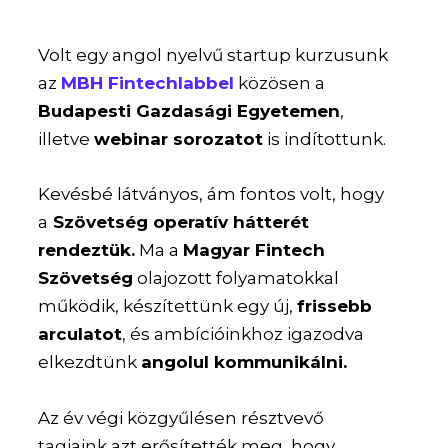
Volt egy angol nyelvű startup kurzusunk
az
MBH Fintechlabbel
közösen a
Budapesti Gazdasági Egyetemen
,
illetve
webinar sorozatot
is indítottunk.
Kevésbé látványos, ám fontos volt, hogy
a
Szövetség operatív hátterét
rendeztük.
Ma a
Magyar Fintech
Szövetség
olajozott folyamatokkal
működik, készítettünk egy új,
frissebb
arculatot
, és ambícióinkhoz igazodva
elkezdtünk
angolul kommunikálni.
Az év végi közgyűlésen résztvevő
tagjaink azt erősítették meg, hogy