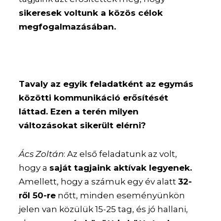
sikeresek voltunk a közös célok
megfogalmazásában.
Tavaly az egyik feladatként az egymás
közötti kommunikáció erősítését
láttad. Ezen a terén milyen
változásokat sikerült elérni?
Ács Zoltán
: Az első feladatunk az volt,
hogy a
saját tagjaink aktívak legyenek.
Amellett, hogy a számuk egy év alatt
32-
ről 50-re
nőtt, minden eseményünkön
jelen van közülük 15-25 tag, és jó hallani,