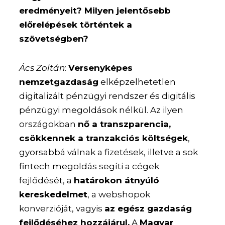
eredményeit? Milyen jelentősebb
előrelépések történtek a
szövetségben?
Ács Zoltán
:
Versenyképes
nemzetgazdaság
elképzelhetetlen
digitalizált pénzügyi rendszer és digitális
pénzügyi megoldások nélkül. Az ilyen
országokban
nő a transzparencia,
csökkennek a tranzakciós költségek
,
gyorsabbá válnak a fizetések, illetve a sok
fintech megoldás segíti a cégek
fejlődését, a
határokon átnyúló
kereskedelmet
, a webshopok
konverzióját, vagyis
az egész gazdaság
fejlődéséhez hozzájárul.
A
Magyar