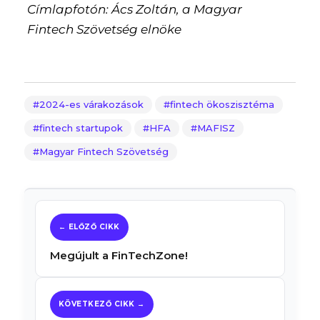
Címlapfotón: Ács Zoltán, a Magyar
Fintech Szövetség elnöke
2024-es várakozások
fintech ökoszisztéma
fintech startupok
HFA
MAFISZ
Magyar Fintech Szövetség
Megújult a FinTechZone!