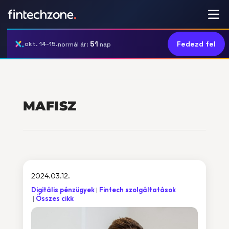
51
Fedezd fel
okt. 14-15.
normál ár:
nap
MAFISZ
2024.03.12.
Digitális pénzügyek
Fintech szolgáltatások
Összes cikk