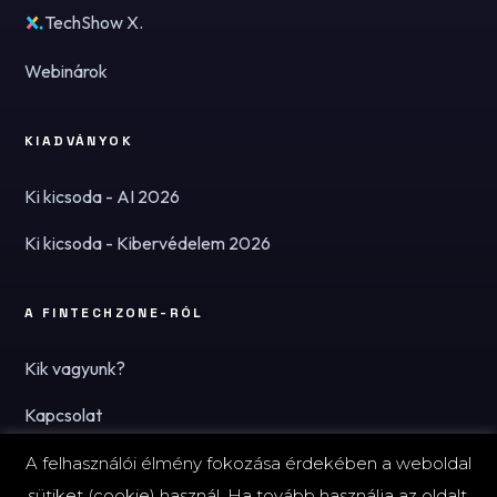
TechShow X.
Webinárok
KIADVÁNYOK
Ki kicsoda - AI 2026
Ki kicsoda - Kibervédelem 2026
A FINTECHZONE-RÓL
Kik vagyunk?
Kapcsolat
Hírlevél
A felhasználói élmény fokozása érdekében a weboldal
sütiket (cookie) használ. Ha tovább használja az oldalt,