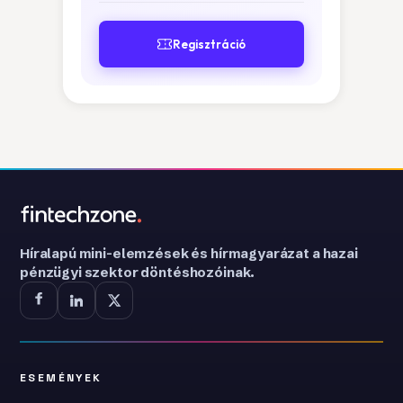
Regisztráció
Híralapú mini-elemzések és hírmagyarázat a hazai
pénzügyi szektor döntéshozóinak.
ESEMÉNYEK