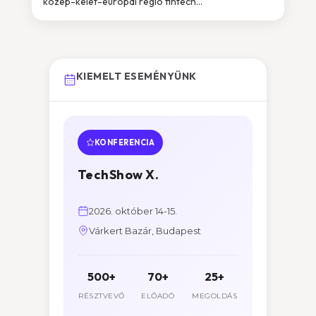
közép-kelet-európai régió fintech...
KIEMELT ESEMÉNYÜNK
KONFERENCIA
TechShow X.
2026. október 14-15.
Várkert Bazár, Budapest
500+
70+
25+
RÉSZTVEVŐ
ELŐADÓ
MEGOLDÁS