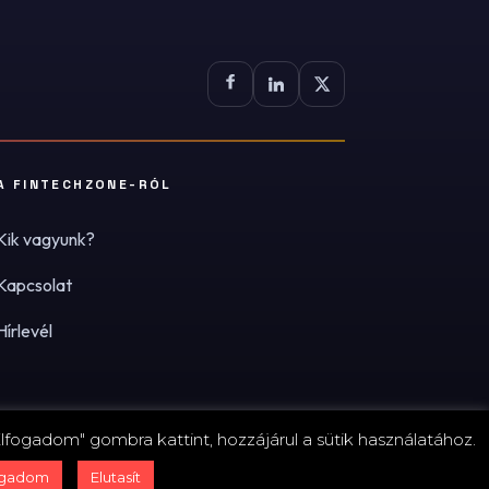
A FINTECHZONE-RÓL
Kik vagyunk?
Kapcsolat
Hírlevél
lfogadom" gombra kattint, hozzájárul a sütik használatához.
zum
·
Adatvédelmi tájékoztató (PDF)
·
Süti-beállítások
ogadom
Elutasít