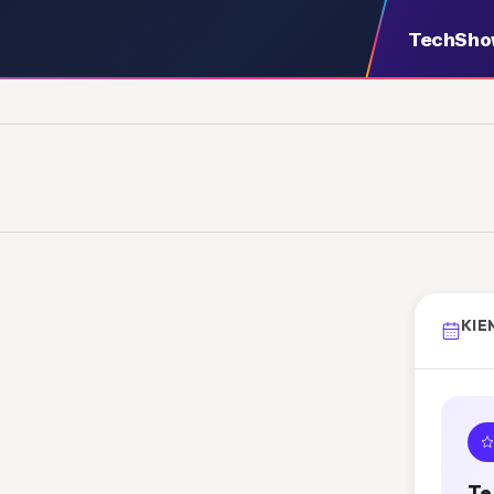
TechSh
KIE
Te