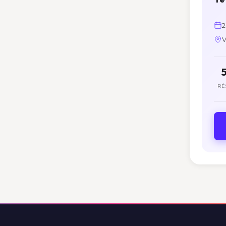
2
V
RÉ