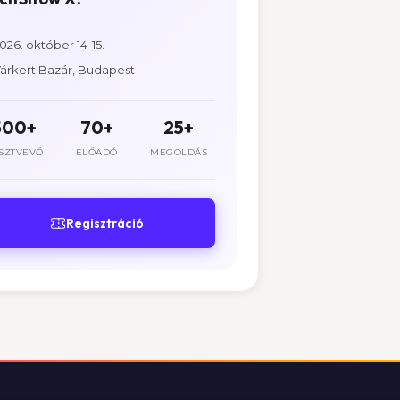
026. október 14-15.
árkert Bazár, Budapest
500+
70+
25+
SZTVEVŐ
ELŐADÓ
MEGOLDÁS
Regisztráció