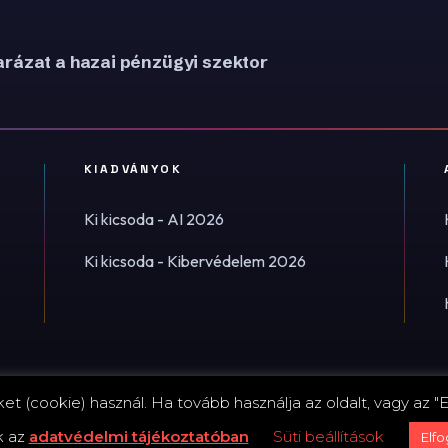
rázat a hazai pénzügyi szektor
KIADVÁNYOK
Ki kicsoda - AI 2026
Ki kicsoda - Kibervédelem 2026
t (cookie) használ. Ha tovább használja az oldalt, vagy az "E
Impress
k az
adatvédelmi tájékoztatóban
Süti beállítások
Elf