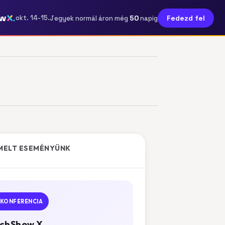
ow
50
okt. 14-15.
Fedezd fel
Jegyek normál áron még
napig
MELT ESEMÉNYÜNK
KONFERENCIA
chShow X.