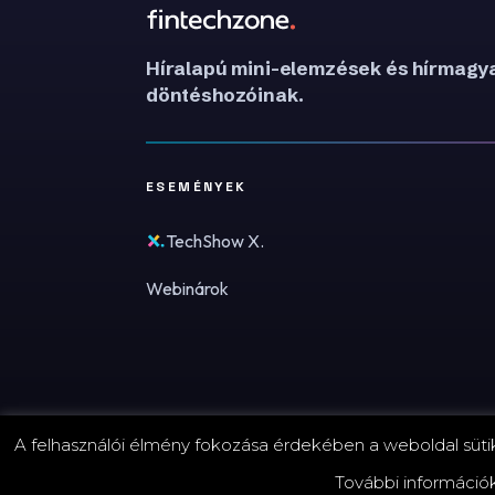
Híralapú mini-elemzések és hírmagya
döntéshozóinak.
ESEMÉNYEK
TechShow X.
Webinárok
A felhasználói élmény fokozása érdekében a weboldal sütike
© 2026 FinTechZone.hu - A FinTech Group Kft.
További információ