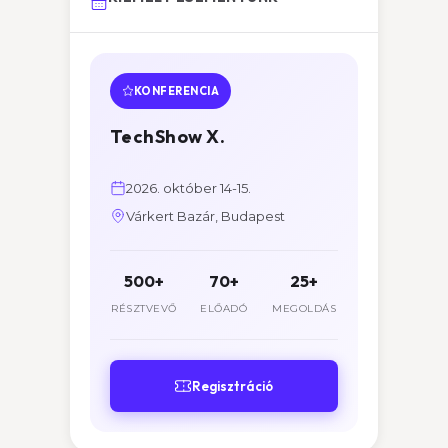
KONFERENCIA
TechShow X.
2026. október 14-15.
Várkert Bazár, Budapest
500+
70+
25+
RÉSZTVEVŐ
ELŐADÓ
MEGOLDÁS
Regisztráció