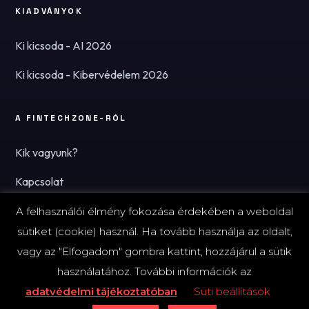
KIADVÁNYOK
Ki kicsoda - AI 2026
Ki kicsoda - Kibervédelem 2026
A FINTECHZONE-RÓL
Kik vagyunk?
Kapcsolat
Hírlevél
A felhasználói élmény fokozása érdekében a weboldal
sütiket (cookie) használ. Ha tovább használja az oldalt,
vagy az "Elfogadom" gombra kattint, hozzájárul a sütik
használatához. További információk az
© 2026 FinTechZone.hu - A FinTech Group Kft.
adatvédelmi tájékoztatóban
Süti beállítások
Impresszum
Adatvédelmi tájékoztató (PDF)
Süti-beállítások