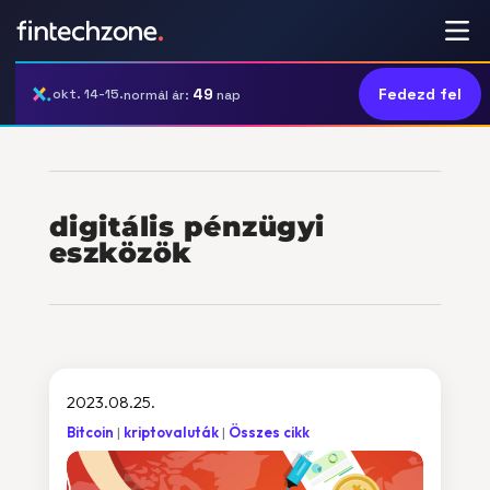
49
Fedezd fel
okt. 14-15.
normál ár:
nap
digitális pénzügyi
eszközök
2023.08.25.
Bitcoin
kriptovaluták
Összes cikk