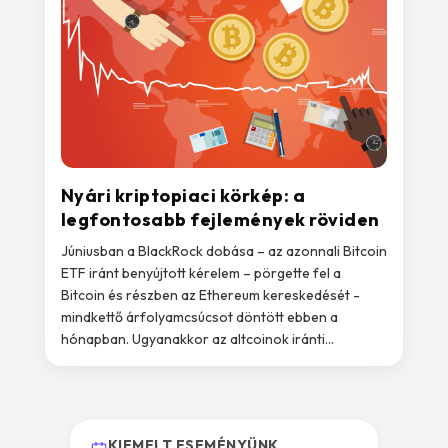
Nyári kriptopiaci körkép: a
legfontosabb fejlemények röviden
Júniusban a BlackRock dobása – az azonnali Bitcoin
ETF iránt benyújtott kérelem – pörgette fel a
Bitcoin és részben az Ethereum kereskedését -
mindkettő árfolyamcsúcsot döntött ebben a
hónapban. Ugyanakkor az altcoinok iránti...
KIEMELT ESEMÉNYÜNK