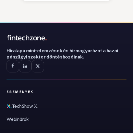
Híralapú mini-elemzések és hírmagyarázat a hazai
pénzügyi szektor döntéshozóinak.
ESEMÉNYEK
TechShow X.
Webinárok