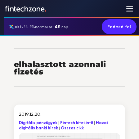
49
Fedezd fel
okt. 14-15.
normál ár:
nap
elhalasztott azonnali
fizetés
2019.12.20.
Digitális pénzügyek
Fintech kitekintő
Hazai
digitális banki hírek
Összes cikk