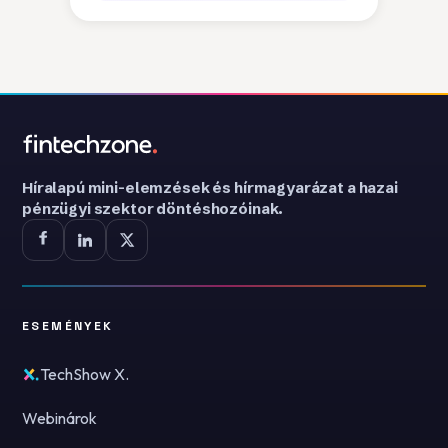
Híralapú mini-elemzések és hírmagyarázat a hazai
pénzügyi szektor döntéshozóinak.
ESEMÉNYEK
TechShow X.
Webinárok