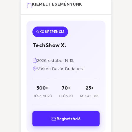
KIEMELT ESEMÉNYÜNK
KONFERENCIA
TechShow X.
2026. október 14-15.
Várkert Bazár, Budapest
500+
70+
25+
RÉSZTVEVŐ
ELŐADÓ
MEGOLDÁS
Regisztráció