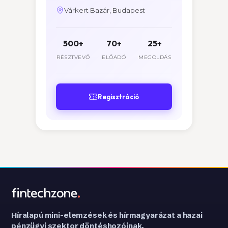
Várkert Bazár, Budapest
500+
70+
25+
RÉSZTVEVŐ
ELŐADÓ
MEGOLDÁS
Regisztráció
Híralapú mini-elemzések és hírmagyarázat a hazai
pénzügyi szektor döntéshozóinak.