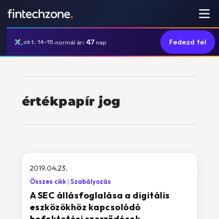
47
Fedezd fel
okt. 14-15.
normál ár:
nap
értékpapír jog
2019.04.23.
Összes cikk
Szabályozás
A SEC állásfoglalása a digitális
eszközökhöz kapcsolódó
befektetési szerződések