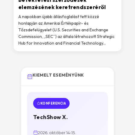
elemzésének keretrendszeréről
A napokban újabb állásfoglalást tett közzé
honlapján az Amerikai Értékpapír- és
Tőzsdefelügyelet (U.S. Securities and Exchange
Commission, „SEC”) az általa létrehozott Strategic
Hub for Innovation and Financial Technology...
KIEMELT ESEMÉNYÜNK
KONFERENCIA
TechShow X.
2026. október 14-15.