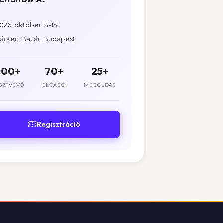
026. október 14-15.
árkert Bazár, Budapest
500+
70+
25+
SZTVEVŐ
ELŐADÓ
MEGOLDÁS
Regisztráció