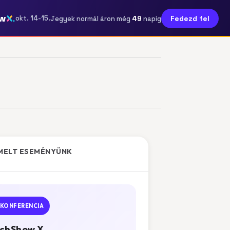
w
49
okt. 14-15.
Fedezd fel
Jegyek normál áron még
napig
MELT ESEMÉNYÜNK
KONFERENCIA
chShow X.