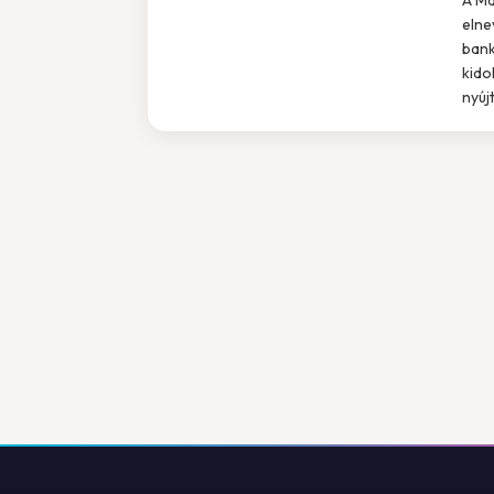
elne
bank
kido
nyújt