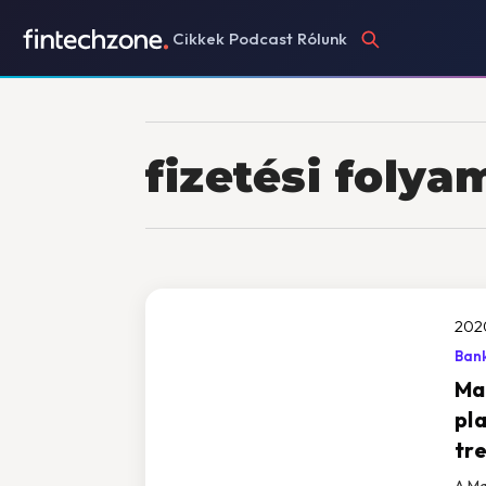
Cikkek
Podcast
Rólunk
fizetési foly
202
Bank
Mas
pla
tr
A Ma