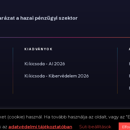
rázat a hazai pénzügyi szektor
KIADVÁNYOK
Ki kicsoda - AI 2026
Ki kicsoda - Kibervédelem 2026
t (cookie) használ. Ha tovább használja az oldalt, vagy az "E
Impress
k az
adatvédelmi tájékoztatóban
Süti beállítások
Elf