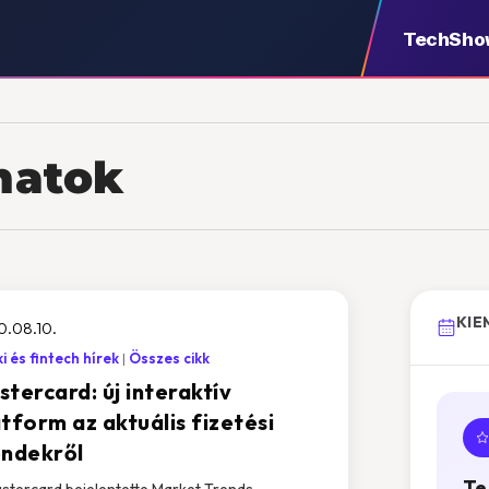
TechSho
amatok
KIE
0.08.10.
i és fintech hírek
Összes cikk
tercard: új interaktív
tform az aktuális fizetési
endekről
Te
stercard bejelentette Market Trends