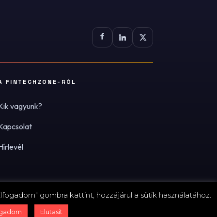
A FINTECHZONE-RÓL
Kik vagyunk?
Kapcsolat
Hírlevél
lfogadom" gombra kattint, hozzájárul a sütik használatához.
zum
·
Adatvédelmi tájékoztató (PDF)
·
Süti-beállítások
ogadom
Elutasít