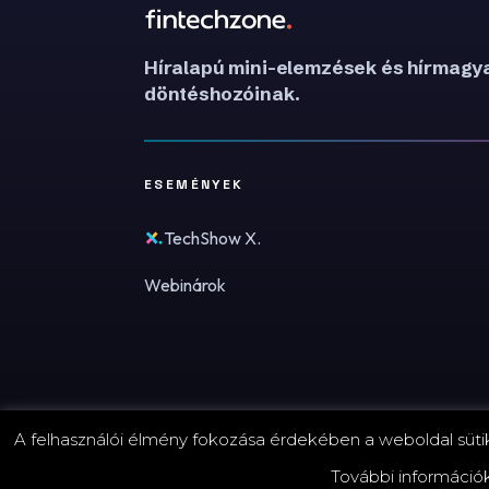
Híralapú mini-elemzések és hírmagya
döntéshozóinak.
ESEMÉNYEK
TechShow X.
Webinárok
A felhasználói élmény fokozása érdekében a weboldal sütike
© 2026 FinTechZone.hu - A FinTech Group Kft.
További információ