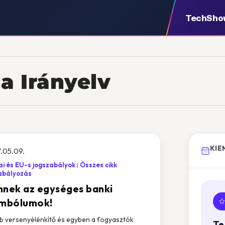
TechSho
a Irányelv
KIE
.05.09.
i és EU-s jogszabályok
Összes cikk
abályozás
nnek az egységes banki
imbólumok!
b versenyélénkítő és egyben a fogyasztók
Te