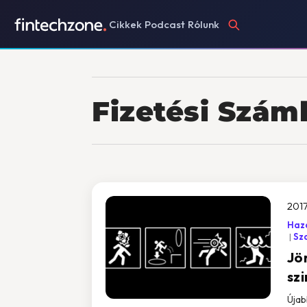
Cikkek
Podcast
Rólunk
Fizetési Száml
2017
Haza
Sz
Jö
sz
Újab