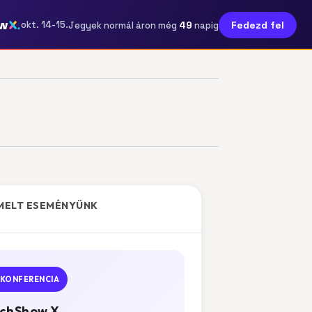
w
49
okt. 14-15.
Fedezd fel
Jegyek normál áron még
napig
MELT ESEMÉNYÜNK
KONFERENCIA
chShow X.