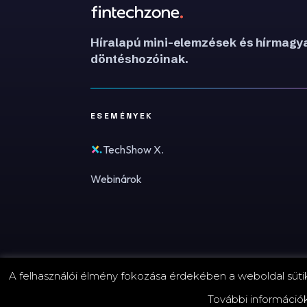
Híralapú mini-elemzések és hírmagya
döntéshozóinak.
ESEMÉNYEK
TechShow X.
Webinárok
A felhasználói élmény fokozása érdekében a weboldal sütike
© 2026 FinTechZone.hu - A FinTech Group Kft.
További információ