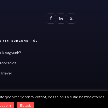
A FINTECHZONE-RÓL
Kik vagyunk?
Kapcsolat
Hírlevél
lfogadom" gombra kattint, hozzájárul a sütik használatához.
zum
·
Adatvédelmi tájékoztató (PDF)
·
Süti-beállítások
ogadom
Elutasít