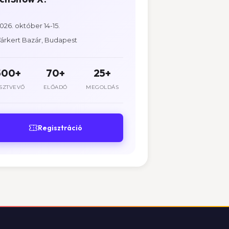
026. október 14-15.
árkert Bazár, Budapest
500+
70+
25+
SZTVEVŐ
ELŐADÓ
MEGOLDÁS
Regisztráció