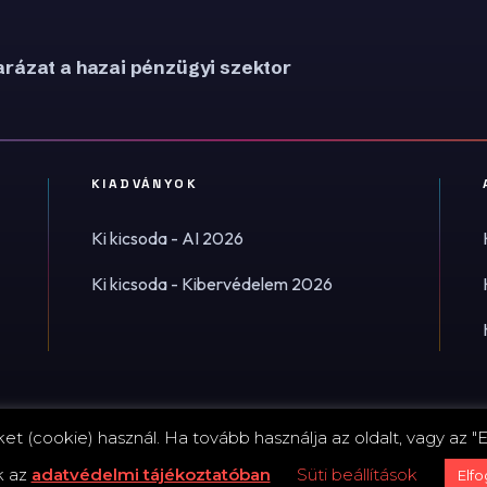
rázat a hazai pénzügyi szektor
KIADVÁNYOK
Ki kicsoda - AI 2026
Ki kicsoda - Kibervédelem 2026
t (cookie) használ. Ha tovább használja az oldalt, vagy az "E
Impress
k az
adatvédelmi tájékoztatóban
Süti beállítások
Elf