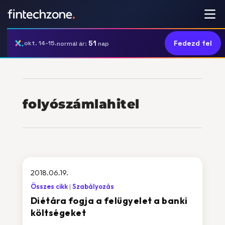
51
Fedezd fel
okt. 14-15.
normál ár:
nap
folyószámlahitel
2018.06.19.
Összes cikk
Szabályozás
Diétára fogja a felügyelet a banki
költségeket