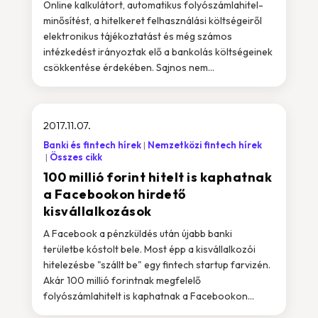
Online kalkulátort, automatikus folyószámlahitel-
minősítést, a hitelkeret felhasználási költségeiről
elektronikus tájékoztatást és még számos
intézkedést irányoztak elő a bankolás költségeinek
csökkentése érdekében. Sajnos nem...
2017.11.07.
Banki és fintech hírek
Nemzetközi fintech hírek
Összes cikk
100 millió forint hitelt is kaphatnak
a Facebookon hirdető
kisvállalkozások
A Facebook a pénzküldés után újabb banki
területbe kóstolt bele. Most épp a kisvállalkozói
hitelezésbe "szállt be" egy fintech startup farvizén.
Akár 100 millió forintnak megfelelő
folyószámlahitelt is kaphatnak a Facebookon...