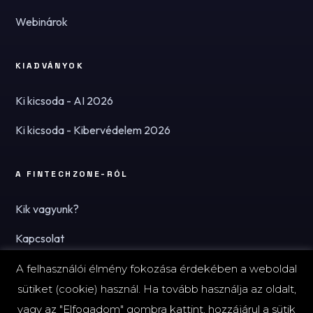
Webinárok
KIADVÁNYOK
Ki kicsoda - AI 2026
Ki kicsoda - Kibervédelem 2026
A FINTECHZONE-RÓL
Kik vagyunk?
Kapcsolat
Hírlevél
A felhasználói élmény fokozása érdekében a weboldal
sütiket (cookie) használ. Ha tovább használja az oldalt,
vagy az "Elfogadom" gombra kattint, hozzájárul a sütik