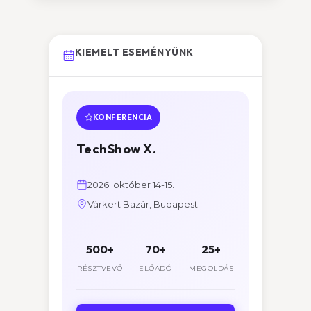
KIEMELT ESEMÉNYÜNK
KONFERENCIA
TechShow X.
2026. október 14-15.
Várkert Bazár, Budapest
500+
70+
25+
RÉSZTVEVŐ
ELŐADÓ
MEGOLDÁS