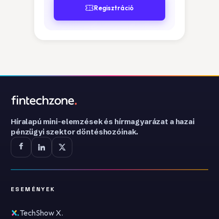
Regisztráció
Híralapú mini-elemzések és hírmagyarázat a hazai
pénzügyi szektor döntéshozóinak.
ESEMÉNYEK
TechShow X.