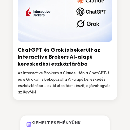
ChatGPT és Grok is bekerült az
Interactive Brokers AI-alapú
kereskedési eszköztárába
Az Interactive Brokers a Claude után a ChatGPT-t
és a Grokot is bekapcsolta AI-alapú kereskedési
eszköztárába – az AI utasítást készít, a jóváhagyás
az ügyfélé.
KIEMELT ESEMÉNYÜNK