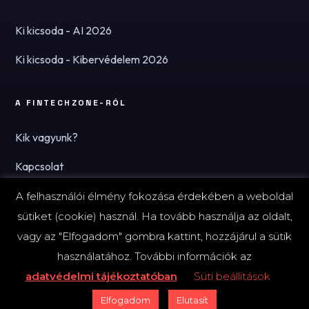
Ki kicsoda - AI 2026
Ki kicsoda - Kibervédelem 2026
A FINTECHZONE-RÓL
Kik vagyunk?
Kapcsolat
Hírlevél
A felhasználói élmény fokozása érdekében a weboldal
sütiket (cookie) használ. Ha tovább használja az oldalt,
vagy az "Elfogadom" gombra kattint, hozzájárul a sütik
használatához. További információk az
© 2026 FinTechZone.hu - A FinTech Group Kft.
adatvédelmi tájékoztatóban
Süti beállítások
Impresszum
Adatvédelmi tájékoztató (PDF)
Süti-beállítások
Elfogadom
Elutasít