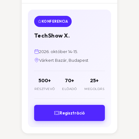
KONFERENCIA
TechShow X.
2026. október 14-15.
Várkert Bazár, Budapest
500+
70+
25+
RÉSZTVEVŐ
ELŐADÓ
MEGOLDÁS
Regisztráció