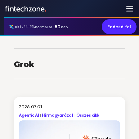
50
Fedezd fel
okt. 14-15.
normál ár:
nap
Grok
2026.07.01.
Agentic AI
Hírmagyarázat
Összes cikk