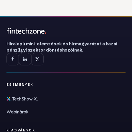
Híralapú mini-elemzések és hírmagyarázat a hazai
pénzügyi szektor döntéshozóinak.
ESEMÉNYEK
TechShow X.
Webinárok
KIADVÁNYOK