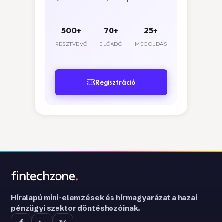
500+
70+
25+
RÉSZTVEVŐ
ELŐADÓ
MEGOLDÁS
Regisztráció
Híralapú mini-elemzések és hírmagyarázat a hazai
pénzügyi szektor döntéshozóinak.