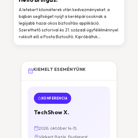
A letekert kilométerek után kedvezményeket, a
bajban segítséget nyújt a kerékpárosoknak a
legújabb hazai okos biztosítási applikáció.
Szerethető sztorival és 21. századi ügyfélélménnyel
rukkolt elő a Posta Biztosító. Kipróbáltuk...
KIEMELT ESEMÉNYÜNK
KONFERENCIA
TechShow X.
2026. október 14-15.
Várkert Bazár, Budapest