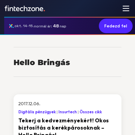
48
Fedezd fel
okt. 14-15.
normál ár:
nap
Hello Bringás
2017.12.06.
Digitális pénzügyek
Insurtech
Összes cikk
Tekerj a kedvezményekért! Okos
biztosítás a kerékpárosoknak –
Hello Bringás!