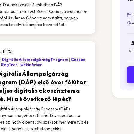
LD Alapkezelő is élesítette a DÁP
nosítást; a FinTechZone–Comnica webináron
2
Máté és Jeney Gábor megmutatta, hogyan
V
mes kezelni a komplex bevezetést.
.11.25.
RÉ
Digitális Állampolgárság Program
Összes
RegTech
webinárium
Digitális Állampolgárság
ogram (DÁP) első éve: félúton
eljes digitális ökoszisztéma
lé. Mi a következő lépés?
gitális Állampolgárság Program (DÁP)
ányosan megérkezett a hétköznapokba – a
és az, hogy a pénzügyi szektor mennyire tud és
 élni a benne rejlő lehetőségekkel.