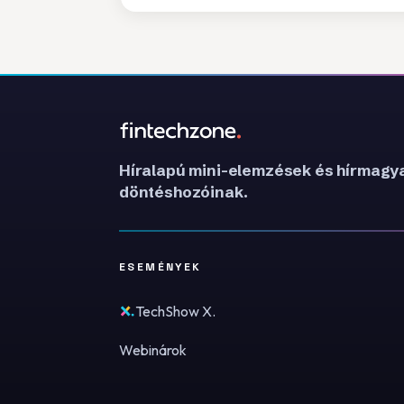
Híralapú mini-elemzések és hírmagya
döntéshozóinak.
ESEMÉNYEK
TechShow X.
Webinárok