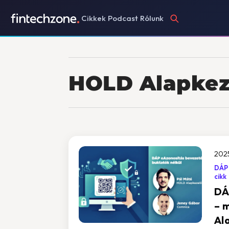
Cikkek
Podcast
Rólunk
HOLD Alapkez
2025
DÁP
cikk
DÁ
– 
Al