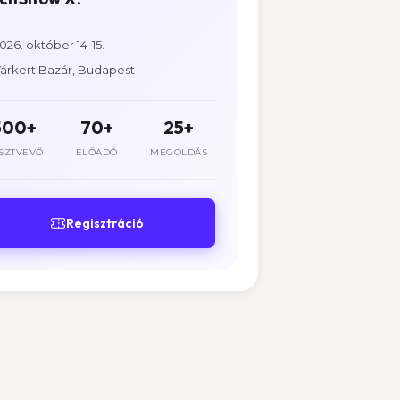
026. október 14-15.
árkert Bazár, Budapest
500+
70+
25+
SZTVEVŐ
ELŐADÓ
MEGOLDÁS
Regisztráció