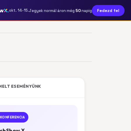
ow
50
okt. 14-15.
Fedezd fel
Jegyek normál áron még
napig
MELT ESEMÉNYÜNK
KONFERENCIA
chShow X.