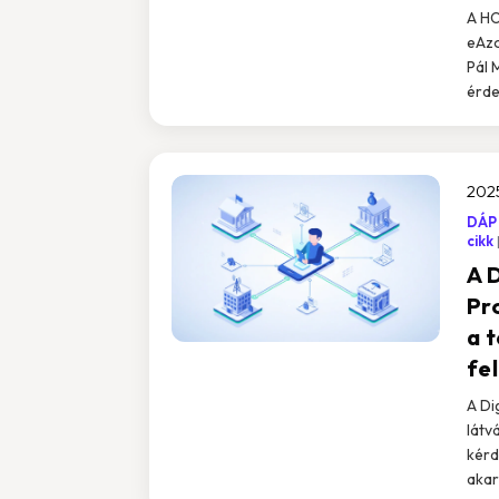
A HO
eAzo
Pál 
érde
2025
DÁP
cikk
A 
Pr
a t
fe
A Di
látv
kérd
akar