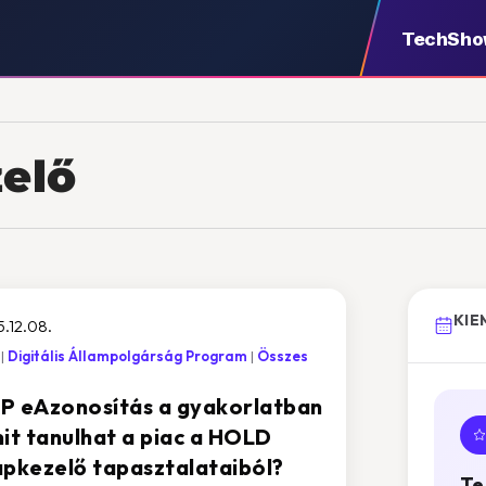
TechSh
elő
KIE
.12.08.
Digitális Állampolgárság Program
Összes
P eAzonosítás a gyakorlatban
mit tanulhat a piac a HOLD
apkezelő tapasztalataiból?
Te