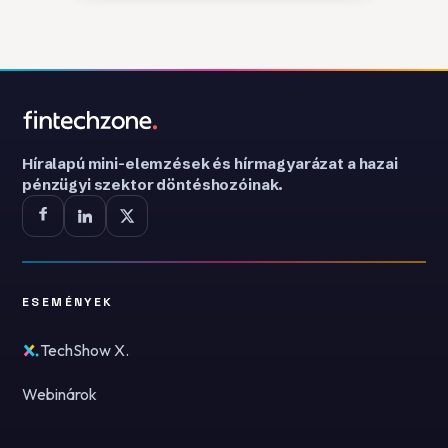
Híralapú mini-elemzések és hírmagyarázat a hazai
pénzügyi szektor döntéshozóinak.
ESEMÉNYEK
TechShow X.
Webinárok