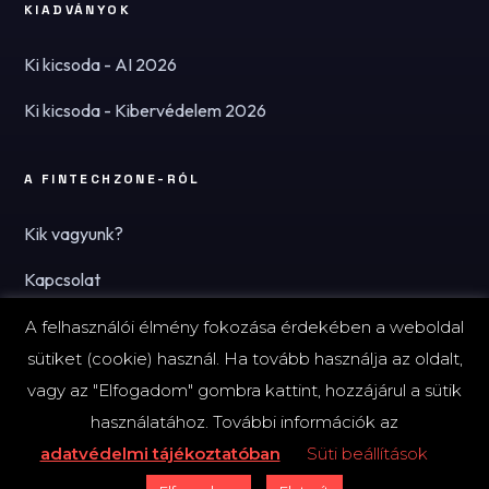
KIADVÁNYOK
Ki kicsoda - AI 2026
Ki kicsoda - Kibervédelem 2026
A FINTECHZONE-RÓL
Kik vagyunk?
Kapcsolat
Hírlevél
A felhasználói élmény fokozása érdekében a weboldal
sütiket (cookie) használ. Ha tovább használja az oldalt,
vagy az "Elfogadom" gombra kattint, hozzájárul a sütik
használatához. További információk az
© 2026 FinTechZone.hu - A FinTech Group Kft.
adatvédelmi tájékoztatóban
Süti beállítások
Impresszum
Adatvédelmi tájékoztató (PDF)
Süti-beállítások