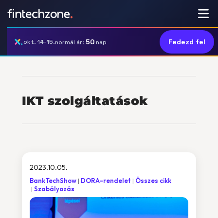
50
Fedezd fel
okt. 14-15.
normál ár:
nap
IKT szolgáltatások
2023.10.05.
BankTechShow
DORA-rendelet
Összes cikk
Szabályozás