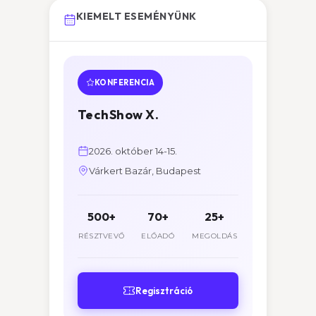
KIEMELT ESEMÉNYÜNK
KONFERENCIA
TechShow X.
2026. október 14-15.
Várkert Bazár, Budapest
500+
70+
25+
RÉSZTVEVŐ
ELŐADÓ
MEGOLDÁS
Regisztráció