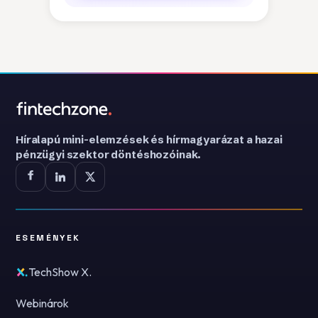
Híralapú mini-elemzések és hírmagyarázat a hazai
pénzügyi szektor döntéshozóinak.
ESEMÉNYEK
TechShow X.
Webinárok