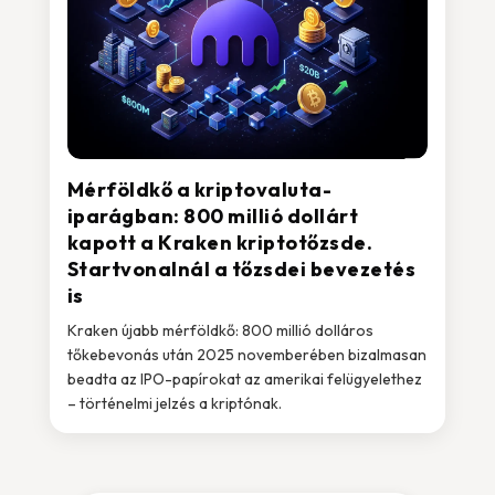
Mérföldkő a kriptovaluta-
iparágban: 800 millió dollárt
kapott a Kraken kriptotőzsde.
Startvonalnál a tőzsdei bevezetés
is
Kraken újabb mérföldkő: 800 millió dolláros
tőkebevonás után 2025 novemberében bizalmasan
beadta az IPO-papírokat az amerikai felügyelethez
– történelmi jelzés a kriptónak.