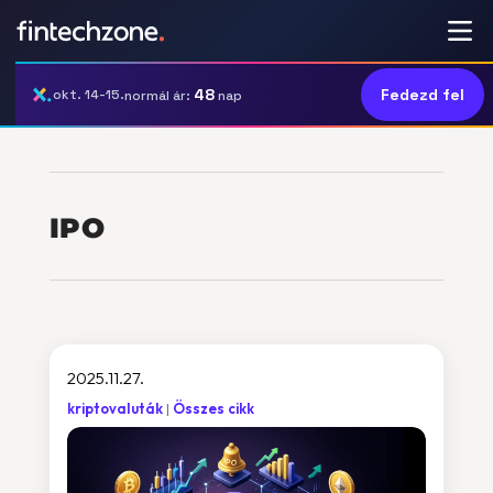
48
Fedezd fel
okt. 14-15.
normál ár:
nap
IPO
2025.11.27.
kriptovaluták
Összes cikk