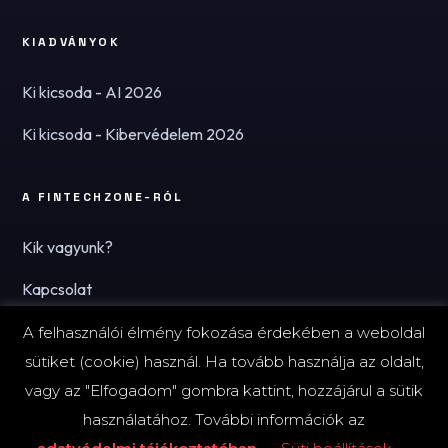
KIADVÁNYOK
Ki kicsoda - AI 2026
Ki kicsoda - Kibervédelem 2026
A FINTECHZONE-RÓL
Kik vagyunk?
Kapcsolat
Hírlevél
A felhasználói élmény fokozása érdekében a weboldal
sütiket (cookie) használ. Ha tovább használja az oldalt,
vagy az "Elfogadom" gombra kattint, hozzájárul a sütik
használatához. További információk az
© 2026 FinTechZone.hu - A FinTech Group Kft.