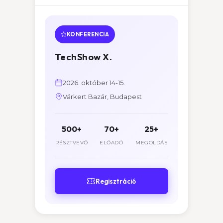
KONFERENCIA
TechShow X.
2026. október 14-15.
Várkert Bazár, Budapest
500+
70+
25+
RÉSZTVEVŐ
ELŐADÓ
MEGOLDÁS
Regisztráció