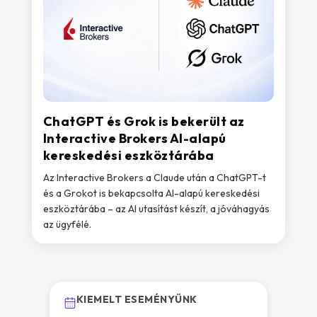
ChatGPT és Grok is bekerült az
Interactive Brokers AI-alapú
kereskedési eszköztárába
Az Interactive Brokers a Claude után a ChatGPT-t
és a Grokot is bekapcsolta AI-alapú kereskedési
eszköztárába – az AI utasítást készít, a jóváhagyás
az ügyfélé.
KIEMELT ESEMÉNYÜNK