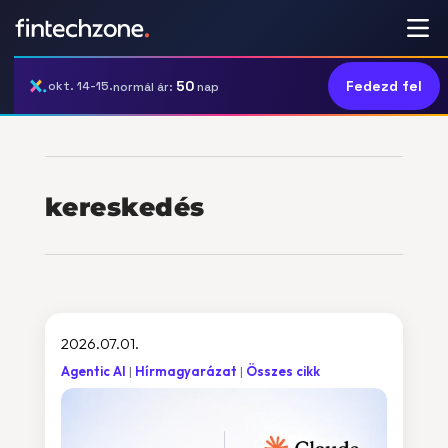
50
Fedezd fel
okt. 14-15.
normál ár:
nap
kereskedés
2026.07.01.
Agentic AI
Hírmagyarázat
Összes cikk