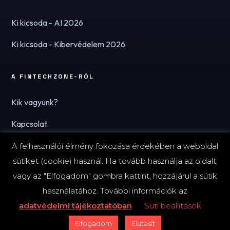
Ki kicsoda - AI 2026
Ki kicsoda - Kibervédelem 2026
A FINTECHZONE-RÓL
Kik vagyunk?
Kapcsolat
Hírlevél
A felhasználói élmény fokozása érdekében a weboldal
sütiket (cookie) használ. Ha tovább használja az oldalt,
vagy az "Elfogadom" gombra kattint, hozzájárul a sütik
használatához. További információk az
© 2026 FinTechZone.hu - A FinTech Group Kft.
adatvédelmi tájékoztatóban
Süti beállítások
Impresszum
Adatvédelmi tájékoztató (PDF)
Süti-beállítások
Elfogadom
Elutasít