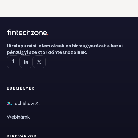
Híralapú mini-elemzések és hírmagyarázat a hazai
pénzügyi szektor döntéshozóinak.
ESEMÉNYEK
TechShow X.
Webinárok
KIADVÁNYOK