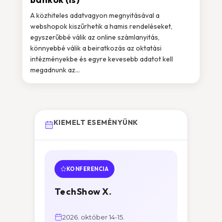
A közhiteles adatvagyon megnyitásával a
webshopok kiszűrhetik a hamis rendeléseket,
egyszerűbbé válik az online számlanyitás,
könnyebbé válik a beiratkozás az oktatási
intézményekbe és egyre kevesebb adatot kell
megadnunk az...
KIEMELT ESEMÉNYÜNK
KONFERENCIA
TechShow X.
2026. október 14-15.