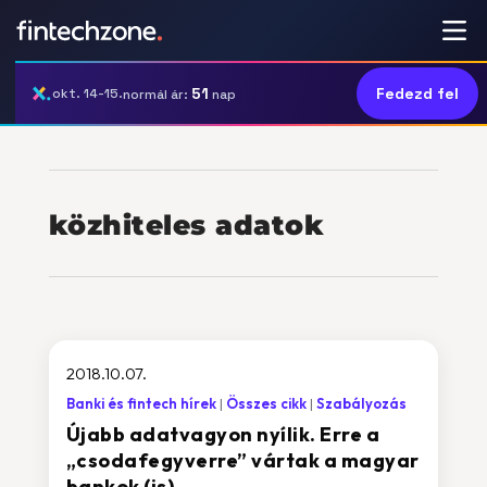
51
Fedezd fel
okt. 14-15.
normál ár:
nap
közhiteles adatok
2018.10.07.
Banki és fintech hírek
Összes cikk
Szabályozás
Újabb adatvagyon nyílik. Erre a
„csodafegyverre” vártak a magyar
bankok (is)