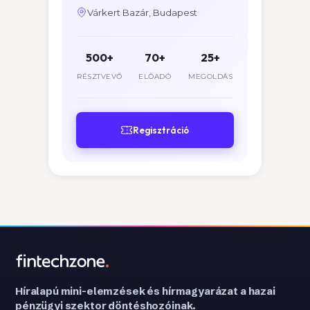
Várkert Bazár, Budapest
500+
70+
25+
RÉSZTVEVŐ
ELŐADÓ
MEGOLDÁS
Regisztráció
Híralapú mini-elemzések és hírmagyarázat a hazai
pénzügyi szektor döntéshozóinak.