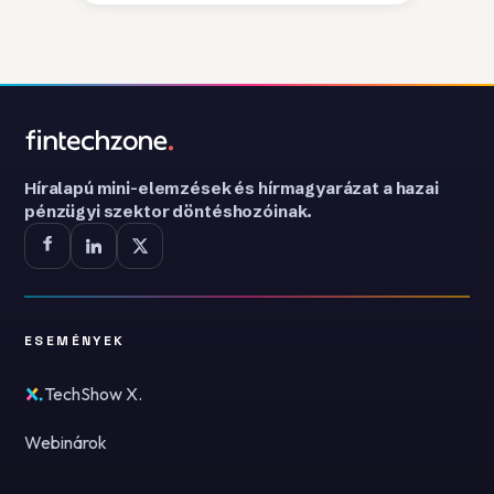
Híralapú mini-elemzések és hírmagyarázat a hazai
pénzügyi szektor döntéshozóinak.
ESEMÉNYEK
TechShow X.
Webinárok