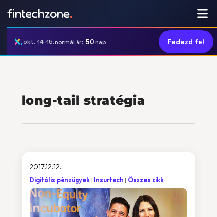
50
Fedezd fel
okt. 14-15.
normál ár:
nap
long-tail stratégia
2017.12.12.
Digitális pénzügyek
Insurtech
Összes cikk