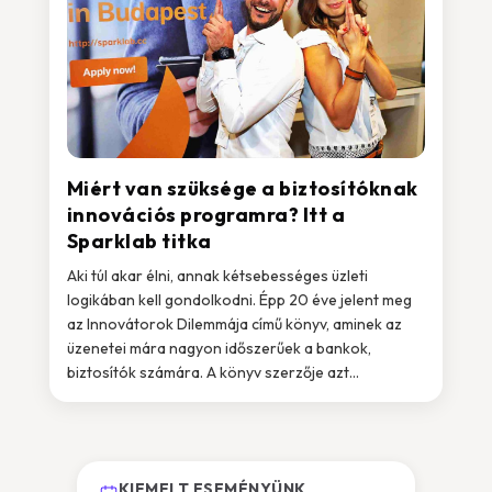
Miért van szüksége a biztosítóknak
innovációs programra? Itt a
Sparklab titka
Aki túl akar élni, annak kétsebességes üzleti
logikában kell gondolkodni. Épp 20 éve jelent meg
az Innovátorok Dilemmája című könyv, aminek az
üzenetei mára nagyon időszerűek a bankok,
biztosítók számára. A könyv szerzője azt...
KIEMELT ESEMÉNYÜNK