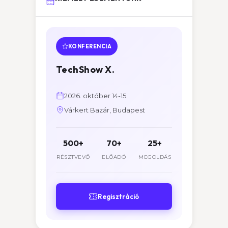
KONFERENCIA
TechShow X.
2026. október 14-15.
Várkert Bazár, Budapest
500+
70+
25+
RÉSZTVEVŐ
ELŐADÓ
MEGOLDÁS
Regisztráció