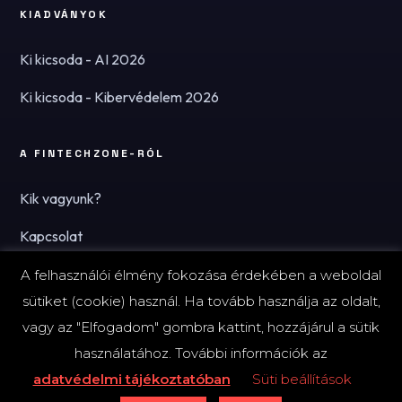
KIADVÁNYOK
Ki kicsoda - AI 2026
Ki kicsoda - Kibervédelem 2026
A FINTECHZONE-RÓL
Kik vagyunk?
Kapcsolat
Hírlevél
A felhasználói élmény fokozása érdekében a weboldal
sütiket (cookie) használ. Ha tovább használja az oldalt,
vagy az "Elfogadom" gombra kattint, hozzájárul a sütik
használatához. További információk az
© 2026 FinTechZone.hu - A FinTech Group Kft.
adatvédelmi tájékoztatóban
Süti beállítások
Impresszum
Adatvédelmi tájékoztató (PDF)
Süti-beállítások