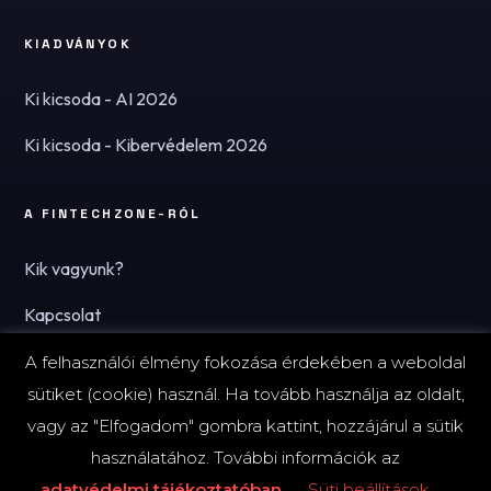
KIADVÁNYOK
Ki kicsoda - AI 2026
Ki kicsoda - Kibervédelem 2026
A FINTECHZONE-RÓL
Kik vagyunk?
Kapcsolat
Hírlevél
A felhasználói élmény fokozása érdekében a weboldal
sütiket (cookie) használ. Ha tovább használja az oldalt,
vagy az "Elfogadom" gombra kattint, hozzájárul a sütik
használatához. További információk az
© 2026 FinTechZone.hu - A FinTech Group Kft.
adatvédelmi tájékoztatóban
Süti beállítások