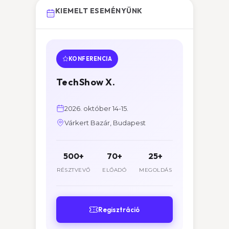
KIEMELT ESEMÉNYÜNK
KONFERENCIA
TechShow X.
2026. október 14-15.
Várkert Bazár, Budapest
500+
70+
25+
RÉSZTVEVŐ
ELŐADÓ
MEGOLDÁS
Regisztráció