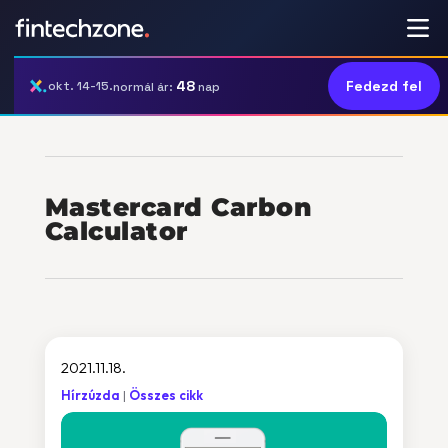
48
Fedezd fel
okt. 14-15.
normál ár:
nap
Mastercard Carbon
Calculator
2021.11.18.
Hírzúzda
Összes cikk