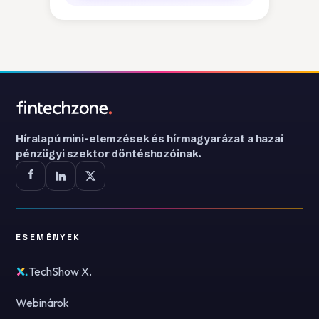
Híralapú mini-elemzések és hírmagyarázat a hazai
pénzügyi szektor döntéshozóinak.
ESEMÉNYEK
TechShow X.
Webinárok