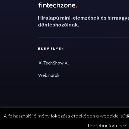
Híralapú mini-elemzések és hírmagya
döntéshozóinak.
ESEMÉNYEK
TechShow X.
Webinárok
A felhasználói élmény fokozása érdekében a weboldal sütike
© 2026 FinTechZone.hu - A FinTech Group Kft.
További információ