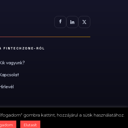
A FINTECHZONE-RÓL
Kik vagyunk?
Kapcsolat
Hírlevél
lfogadom" gombra kattint, hozzájárul a sütik használatához.
zum
·
Adatvédelmi tájékoztató (PDF)
·
Süti-beállítások
ogadom
Elutasít