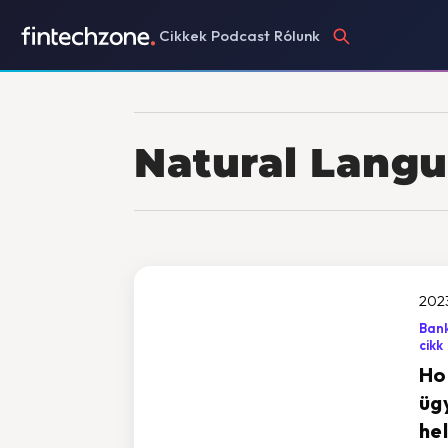
Cikkek
Podcast
Rólunk
Natural Lang
2023
Bank
cikk
Ho
üg
he