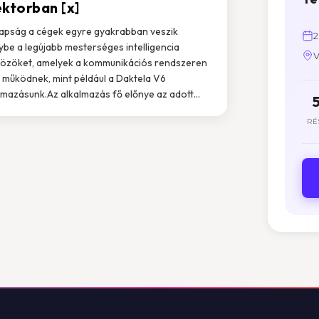
ektorban [x]
pság a cégek egyre gyakrabban veszik
2
ybe a legújabb mesterséges intelligencia
V
özöket, amelyek a kommunikációs rendszeren
l működnek, mint például a Daktela V6
lmazásunk.Az alkalmazás fő előnye az adott...
RÉ