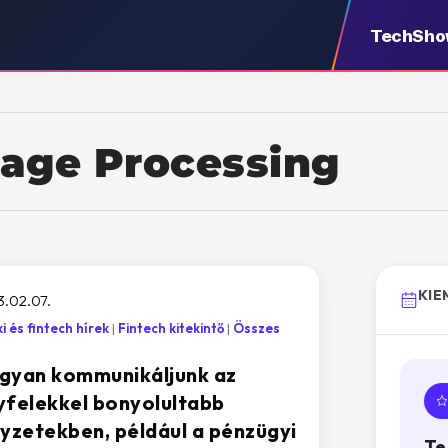
TechSh
uage Processing
KIE
.02.07.
i és fintech hírek
Fintech kitekintő
Összes
gyan kommunikáljunk az
yfelekkel bonyolultabb
lyzetekben, például a pénzügyi
Te