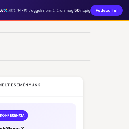
ow
50
okt. 14-15.
Fedezd fel
Jegyek normál áron még
napig
MELT ESEMÉNYÜNK
KONFERENCIA
chShow X.