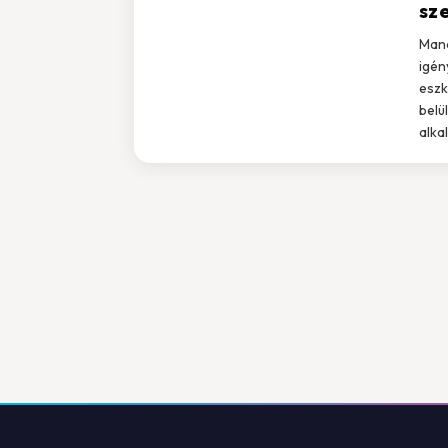
sz
Mana
igén
eszk
belü
alka