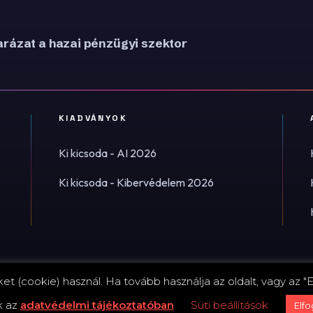
rázat a hazai pénzügyi szektor
KIADVÁNYOK
Ki kicsoda - AI 2026
Ki kicsoda - Kibervédelem 2026
t (cookie) használ. Ha tovább használja az oldalt, vagy az "E
Impress
k az
adatvédelmi tájékoztatóban
Süti beállítások
Elf