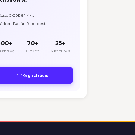
026. október 14-15.
árkert Bazár, Budapest
500+
70+
25+
SZTVEVŐ
ELŐADÓ
MEGOLDÁS
Regisztráció