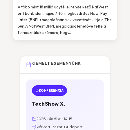
A több mint 18 millió ügyféllel rendelkező NatWest
brit bank idén május 7-től megkezdi Buy Now, Pay
Later (BNPL) megoldásának kivezetését - írja a The
Sun.A NatWest BNPL megoldása lehetővé tette a
felhasználók számára, hogy...
KIEMELT ESEMÉNYÜNK
KONFERENCIA
TechShow X.
2026. október 14-15.
Várkert Bazár, Budapest