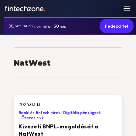
50
Fedezd fel
okt. 14-15.
normál ár:
nap
NatWest
2024.03.13.
Banki és fintech hírek
Digitális pénzügyek
Összes cikk
Kivezeti BNPL-megoldását a
NatWest