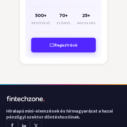
500+
70+
25+
RÉSZTVEVŐ
ELŐADÓ
MEGOLDÁS
Regisztráció
Híralapú mini-elemzések és hírmagyarázat a hazai
pénzügyi szektor döntéshozóinak.