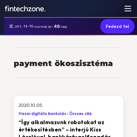
48
Fedezd fel
okt. 14-15.
normál ár:
nap
payment ökoszisztéma
2020.10.05.
Hazai digitális bankolás
Összes cikk
“Így alkalmazunk robotokat az
értékesítésben” – interjú Kiss
Lászlóval, bankkártyaelfogadás