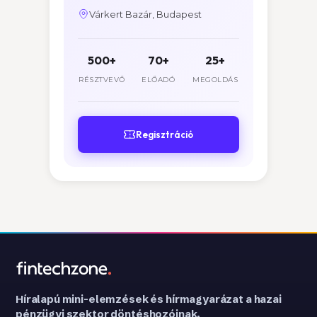
Várkert Bazár, Budapest
500+
70+
25+
RÉSZTVEVŐ
ELŐADÓ
MEGOLDÁS
Regisztráció
Híralapú mini-elemzések és hírmagyarázat a hazai
pénzügyi szektor döntéshozóinak.