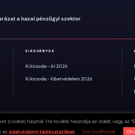
rázat a hazai pénzügyi szektor
KIADVÁNYOK
Ki kicsoda - AI 2026
Ki kicsoda - Kibervédelem 2026
t (cookie) használ. Ha tovább használja az oldalt, vagy az "E
Impress
k az
adatvédelmi tájékoztatóban
Süti beállítások
Elf