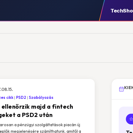
TechSh
KIE
.08.15.
es cikk
PSD2
Szabályozás
 ellenőrzik majd a fintech
geket a PSD2 után
rosan a pénzügyi szolgáltatások piacán új
eplők megjelenésére számíthatunk, amitől a
Te