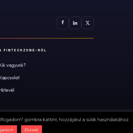
A FINTECHZONE-RÓL
Kik vagyunk?
Kapcsolat
Hírlevél
lfogadom" gombra kattint, hozzájárul a sütik használatához.
zum
·
Adatvédelmi tájékoztató (PDF)
·
Süti-beállítások
ogadom
Elutasít