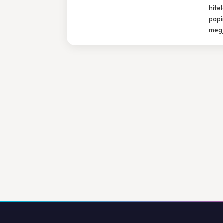
hite
papí
megj