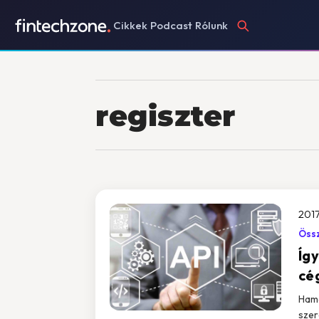
Cikkek
Podcast
Rólunk
regiszter
2017
Össz
Így
cé
Hama
szer