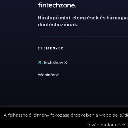
Híralapú mini-elemzések és hírmagya
döntéshozóinak.
ESEMÉNYEK
TechShow X.
Webinárok
A felhasználói élmény fokozása érdekében a weboldal sütike
© 2026 FinTechZone.hu - A FinTech Group Kft.
További információ