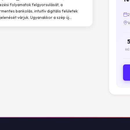
lezési folyamatok felgyorsulását, a
rmentes bankolás, intuitív digitális felületek
2
elenését várjuk. Ugyanakkor a szép új...
V
RÉ