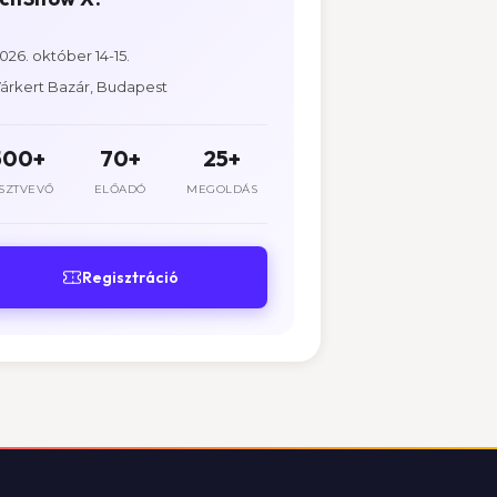
026. október 14-15.
árkert Bazár, Budapest
500+
70+
25+
SZTVEVŐ
ELŐADÓ
MEGOLDÁS
Regisztráció