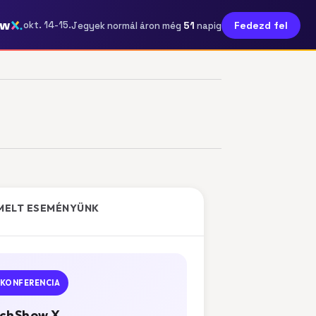
ow
51
okt. 14-15.
Fedezd fel
Jegyek normál áron még
napig
MELT ESEMÉNYÜNK
KONFERENCIA
chShow X.