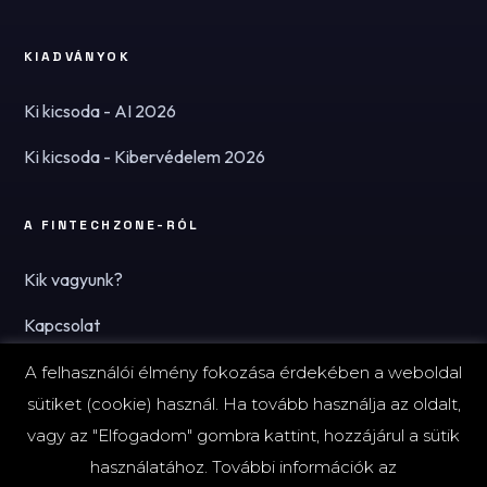
KIADVÁNYOK
Ki kicsoda - AI 2026
Ki kicsoda - Kibervédelem 2026
A FINTECHZONE-RÓL
Kik vagyunk?
Kapcsolat
Hírlevél
A felhasználói élmény fokozása érdekében a weboldal
sütiket (cookie) használ. Ha tovább használja az oldalt,
vagy az "Elfogadom" gombra kattint, hozzájárul a sütik
használatához. További információk az