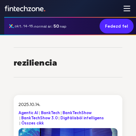
50
Fedezd fel
okt. 14-15.
normál ár:
nap
reziliencia
2025.10.14.
Agentic AI
BankTech
BankTechShow
BankTechShow 3.0
Digitálisból intelligens
Összes cikk