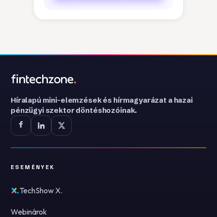
Híralapú mini-elemzések és hírmagyarázat a hazai
pénzügyi szektor döntéshozóinak.
ESEMÉNYEK
TechShow X.
Webinárok