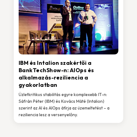
IBM és Intalion szakértői a
BankTechShow-n: AIOps és
alkalmazás-reziliencia a
gyakorlatban
Üzletkritikus stabilitás egyre komplexebb IT-n:
Sáfrán Péter (IBM) és Kovács Máté (Intalion)
szerint az AI és AIOps átírja az üzemeltetést – a
reziliencia lesz a versenyelőny.