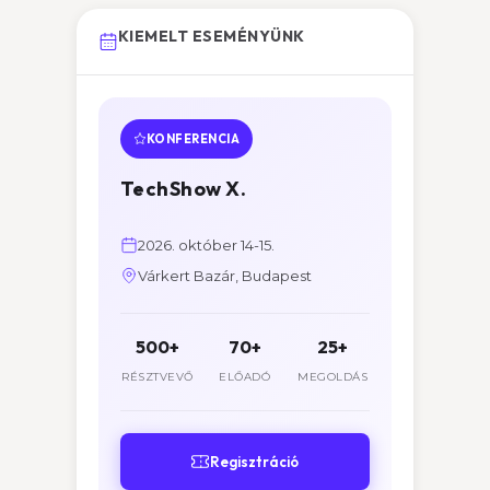
KIEMELT ESEMÉNYÜNK
KONFERENCIA
TechShow X.
2026. október 14-15.
Várkert Bazár, Budapest
500+
70+
25+
RÉSZTVEVŐ
ELŐADÓ
MEGOLDÁS
Regisztráció