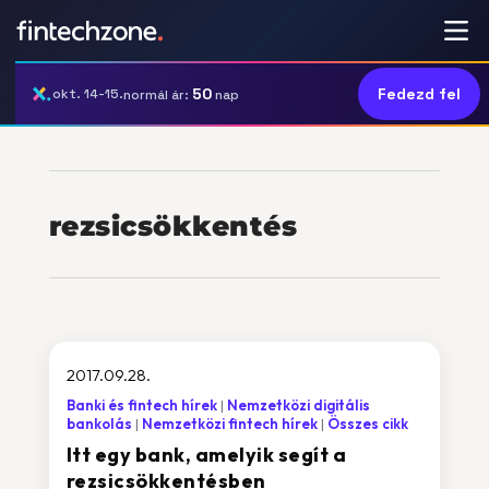
50
Fedezd fel
okt. 14-15.
normál ár:
nap
rezsicsökkentés
2017.09.28.
Banki és fintech hírek
Nemzetközi digitális
bankolás
Nemzetközi fintech hírek
Összes cikk
Itt egy bank, amelyik segít a
rezsicsökkentésben