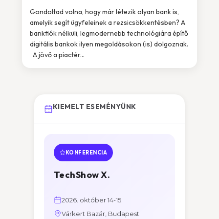
Gondoltad volna, hogy már létezik olyan bank is,
amelyik segít ügyfeleinek a rezsicsökkentésben? A
bankfiók nélküli, legmodernebb technológiára építő
digitális bankok ilyen megoldásokon (is) dolgoznak.
A jövő a piactér...
KIEMELT ESEMÉNYÜNK
KONFERENCIA
TechShow X.
2026. október 14-15.
Várkert Bazár, Budapest