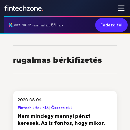
51
Fedezd fel
okt. 14-15.
normál ár:
nap
rugalmas bérkifizetés
2020.08.04.
Fintech kitekintő
Összes cikk
Nem mindegy mennyi pénzt
keresek. Az is fontos, hogy mikor.