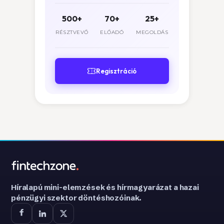
500+
70+
25+
RÉSZTVEVŐ
ELŐADÓ
MEGOLDÁS
Regisztráció
Híralapú mini-elemzések és hírmagyarázat a hazai
pénzügyi szektor döntéshozóinak.