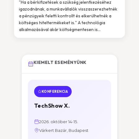
"Ha a bérkifizetések a szükség jelentkezéséhez
igazodnának, a munkavállalók visszaszerezhetnék
a pénzügyeik feletti kontrollt és elkerülhetnék a
költséges hiteltermékeket is." A technológia
alkalmazásával akár költségmentesen is...
KIEMELT ESEMÉNYÜNK
KONFERENCIA
TechShow X.
2026. október 14-15.
Várkert Bazár, Budapest