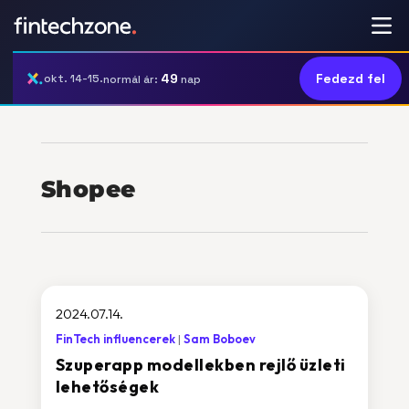
49
Fedezd fel
okt. 14-15.
normál ár:
nap
Shopee
2024.07.14.
FinTech influencerek
Sam Boboev
Szuperapp modellekben rejlő üzleti
lehetőségek