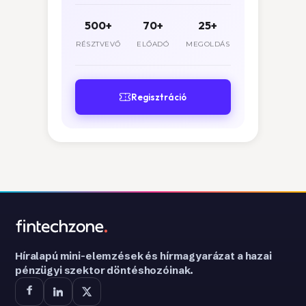
500+
70+
25+
RÉSZTVEVŐ
ELŐADÓ
MEGOLDÁS
Regisztráció
Híralapú mini-elemzések és hírmagyarázat a hazai
pénzügyi szektor döntéshozóinak.