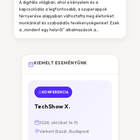
A digitális világban, ahol a kényelem és a
kapcsolódás a legfontosabb, a szuperappok
térnyerése alapjaiban változtatta meg életünket,
munkánkat és szabadidős tevékenységeinket. Ezek
a „mindent egy helyről" alkalmazások a...
KIEMELT ESEMÉNYÜNK
KONFERENCIA
TechShow X.
2026. október 14-15.
Várkert Bazár, Budapest