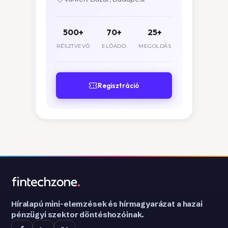
500+
70+
25+
RÉSZTVEVŐ
ELŐADÓ
MEGOLDÁS
Regisztráció
Híralapú mini-elemzések és hírmagyarázat a hazai
pénzügyi szektor döntéshozóinak.