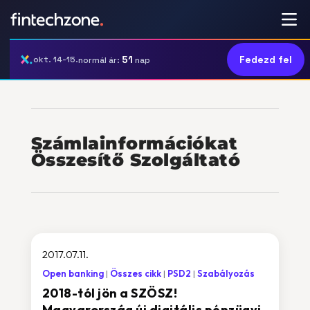
51
Fedezd fel
okt. 14-15.
normál ár:
nap
Számlainformációkat
Összesítő Szolgáltató
2017.07.11.
Open banking
Összes cikk
PSD2
Szabályozás
2018-tól jön a SZÖSZ!
Magyarország új digitális pénzügyi