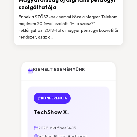
szolgáltatója
Ennek a SZÖSZ-nek semmi köze a Magyar Telekom
majdnem 20 évvel ezelőtti "Mi a szösz?"
reklámjához. 2018-tól a magyar pénzügyi közvetítői
rendszer, azaz a...
KIEMELT ESEMÉNYÜNK
KONFERENCIA
TechShow X.
2026. október 14-15.
Várkert Bazár, Budapest