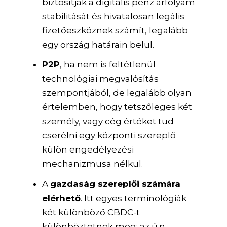
biztosítják a digitális pénz árfolyam
stabilitását és hivatalosan legális
fizetőeszköznek számít, legalább
egy ország határain belül.
P2P
, ha nem is feltétlenül
technológiai megvalósítás
szempontjából, de legalább olyan
értelemben, hogy tetszőleges két
személy, vagy cég értéket tud
cserélni egy központi szereplő
külön engedélyezési
mechanizmusa nélkül.
A
gazdaság szereplői számára
elérhető
. Itt egyes terminológiák
két különböző CBDC-t
különböztetnek meg: az ú.n.