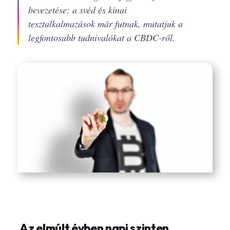
bevezetése: a svéd és kínai
tesztalkalmazások már futnak, mutatjuk a
legfontosabb tudnivalókat a CBDC-ről.
Az elmúlt évben napi szinten