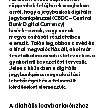
röppentek fel új hírek a sajtóban
arról, hogy a jegybankok digitális
jegybankpénzzel (CBDC – Central
Bank Digital Currency)
kísérleteznek, vagy annak
megvalósítását részleteiben
elemzik. Talán legjobban a svéd és
a kínai megvalósítás áll, ahol már
tesztalkalmazások is léteznek és a
gyakorlati bevezetést tervezik.
Jelen cikkünkben a digitális
jegybankpénz megvalósítási
lehetőségeit és a felmerült
kérdéseket elemezzük.
A digitális jegybankpénzhez