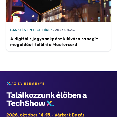
BANKI ÉS FINTECH HÍREK
2023.08.23.
A digitális jegybankpénz kihívásaira segít
megoldást találni a Mastercard
AZ ÉV ESEMÉNYE
Találkozzunk élőben a
TechShow
2026. október 14-15. · Várkert Bazár