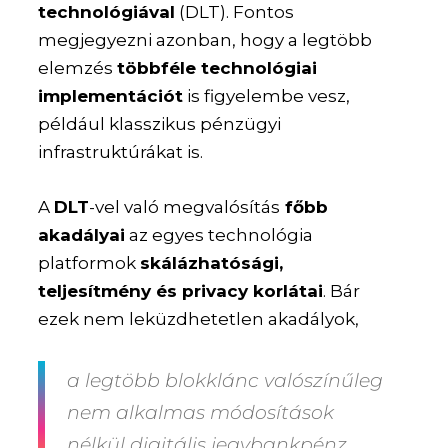
technológiával
(DLT). Fontos
megjegyezni azonban, hogy a legtöbb
elemzés
többféle technológiai
implementációt
is figyelembe vesz,
például klasszikus pénzügyi
infrastruktúrákat is.
A
DLT
-vel való megvalósítás
főbb
akadályai
az egyes technológia
platformok
skálázhatósági,
teljesítmény és privacy korlátai
. Bár
ezek nem leküzdhetetlen akadályok,
a legtöbb blokklánc valószínűleg
nem alkalmas módosítások
nélkül digitális jegybankpénz