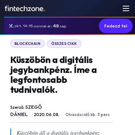
49
Fedezd fel
okt. 14-15.
normál ár:
nap
BLOCKCHAIN
ÖSSZES CIKK
Küszöbön a digitális
jegybankpénz. Íme a
legfontosabb
tudnivalók.
SZEGŐ
Szerző:
DÁNIEL
·
2020.06.08.
·
Olvasási idő kb. 3 perc
Küszöbön áll a digitális jegybankpénz