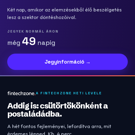
Két nap, amikor az elemzésekből élő beszélgetés
lesz a szektor döntéshozóival.
JEGYEK NORMÁL ÁRON
49
még
napig
Jegyinformáció →
A FINTECHZONE HETI LEVELE
Addig is: csütörtökönként a
postaládádba.
A hét fontos fejleményei, lefordítva arra, mit
érdemes lépned. Kb. 4 perc.