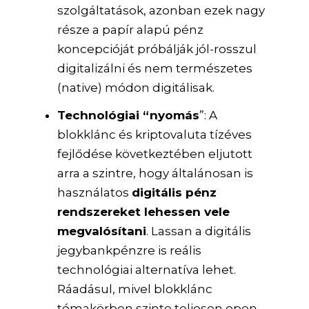
szolgáltatások, azonban ezek nagy
része a papír alapú pénz
koncepcióját próbálják jól-rosszul
digitalizálni és nem természetes
(native) módon digitálisak.
Technológiai “nyomás
”: A
blokklánc és kriptovaluta tízéves
fejlődése következtében eljutott
arra a szintre, hogy általánosan is
használatos
digitális pénz
rendszereket lehessen vele
megvalósítani
. Lassan a digitális
jegybankpénzre is reális
technológiai alternatíva lehet.
Ráadásul, mivel blokklánc
témakörben szinte teljesen open