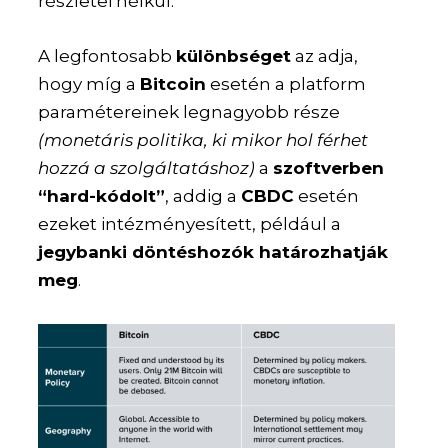
részletei nélkül.
A legfontosabb
különbséget
az adja,
hogy míg a
Bitcoin
esetén a platform
paramétereinek legnagyobb része
(monetáris politika, ki mikor hol férhet
hozzá a szolgáltatáshoz)
a
szoftverben
“hard-kódolt”
, addig a
CBDC
esetén
ezeket intézményesített, például a
jegybanki döntéshozók határozhatják
meg
.