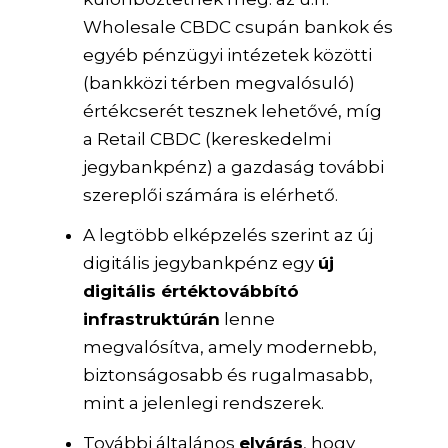
Wholesale CBDC csupán bankok és
egyéb pénzügyi intézetek közötti
(bankközi térben megvalósuló)
értékcserét tesznek lehetővé, míg
a Retail CBDC (kereskedelmi
jegybankpénz) a gazdaság további
szereplői számára is elérhető.
A legtöbb elképzelés szerint az új
digitális jegybankpénz egy
új
digitális értéktovábbító
infrastruktúrán
lenne
megvalósítva, amely modernebb,
biztonságosabb és rugalmasabb,
mint a jelenlegi rendszerek.
További általános
elvárás
, hogy