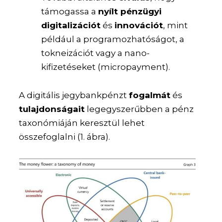
támogassa a
nyílt pénzügyi
digitalizációt
és
innovációt
, mint
például a programozhatóságot, a
tokneizációt vagy a nano-
kifizetéseket (micropayment).
A digitális jegybankpénzt
fogalmát
és
tulajdonságait
legegyszerűbben a pénz
taxonómiáján keresztül lehet
összefoglalni (1. ábra).