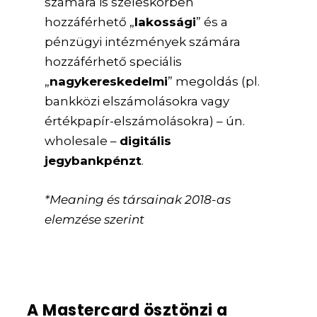
számára is széleskörben
hozzáférhető „
lakossági
” és a
pénzügyi intézmények számára
hozzáférhető speciális
„
nagykereskedelmi
” megoldás (pl.
bankközi elszámolásokra vagy
értékpapír-elszámolásokra) – ún.
wholesale –
digitális
jegybankpénzt
.
*Meaning és társainak 2018-as
elemzése szerint
A Mastercard ösztönzi a