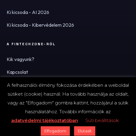
Ki kicsoda - AI 2026
Ki kicsoda - Kibervédelem 2026
A FINTECHZONE-RÓL
Kik vagyunk?
Kapcsolat
Hírlevél
A felhasználói élmény fokozása érdekében a weboldal
sütiket (cookie) használ. Ha tovább használja az oldalt,
vagy az "Elfogadom" gombra kattint, hozzájárul a sütik
használatához. További információk az
© 2026 FinTechZone.hu - A FinTech Group Kft.
adatvédelmi tájékoztatóban
Süti beállítások
Impresszum
Adatvédelmi tájékoztató (PDF)
Süti-beállítások
Elfogadom
Elutasít