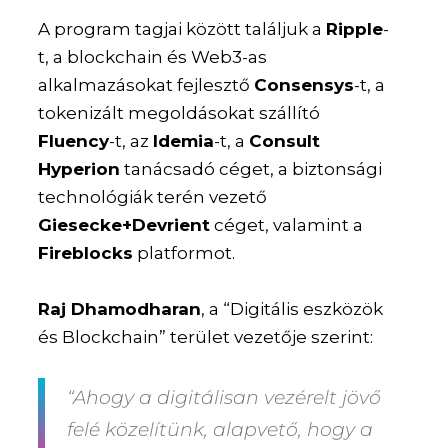
A program tagjai között találjuk a
Ripple
-
t, a blockchain és Web3-as
alkalmazásokat fejlesztő
Consensys
-t, a
tokenizált megoldásokat szállító
Fluency
-t, az
Idemia
-t, a
Consult
Hyperion
tanácsadó céget, a biztonsági
technológiák terén vezető
Giesecke+Devrient
céget, valamint a
Fireblocks
platformot.
Raj Dhamodharan
, a “Digitális eszközök
és Blockchain” terület vezetője szerint:
“Ahogy a digitálisan vezérelt jövő
felé közelítünk, alapvető, hogy a