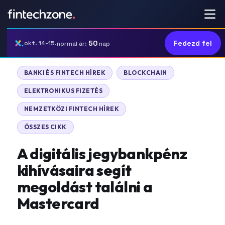
50
Fedezd fel
okt. 14-15.
normál ár:
nap
BANKI ÉS FINTECH HÍREK
BLOCKCHAIN
ELEKTRONIKUS FIZETÉS
NEMZETKÖZI FINTECH HÍREK
ÖSSZES CIKK
A digitális jegybankpénz
kihívásaira segít
megoldást találni a
Mastercard