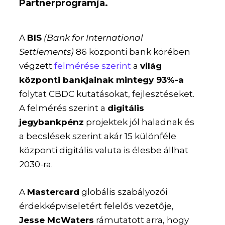
Partnerprogramja.
A
BIS
(Bank for International
Settlements)
86 központi bank körében
végzett
felmérése szerint
a
világ
központi bankjainak mintegy 93%-a
folytat CBDC kutatásokat, fejlesztéseket.
A felmérés szerint a
digitális
jegybankpénz
projektek jól haladnak és
a becslések szerint akár 15 különféle
központi digitális valuta is élesbe állhat
2030-ra.
A
Mastercard
globális szabályozói
érdekképviseletért felelős vezetője,
Jesse McWaters
rámutatott arra, hogy