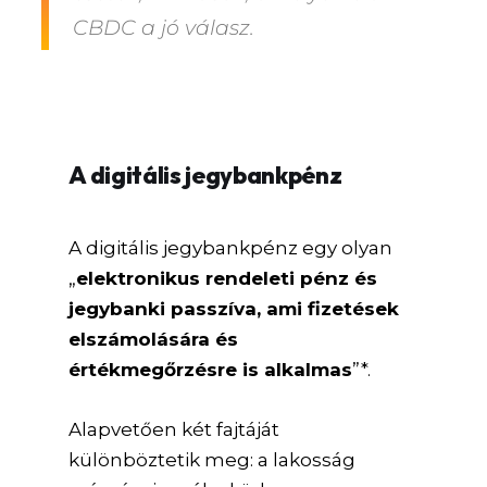
CBDC a jó válasz.
A digitális jegybankpénz
A digitális jegybankpénz egy olyan
„
elektronikus rendeleti pénz és
jegybanki passzíva, ami fizetések
elszámolására és
értékmegőrzésre is alkalmas
”*.
Alapvetően két fajtáját
különböztetik meg: a lakosság