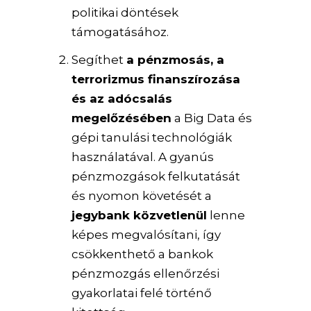
politikai döntések
támogatásához.
Segíthet
a pénzmosás, a
terrorizmus finanszírozása
és az adócsalás
megelőzésében
a Big Data és
gépi tanulási technológiák
használatával. A gyanús
pénzmozgások felkutatását
és nyomon követését a
jegybank közvetlenül
lenne
képes megvalósítani, így
csökkenthető a bankok
pénzmozgás ellenőrzési
gyakorlatai felé történő