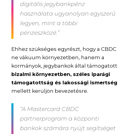
digitális jegybankpénz
használata ugyanolyan egyszerű
legyen, mint a többi
pénzeszközé.”
Ehhez szükséges egyrészt, hogy a CBDC
ne vákuum környezetben, hanem a
kormányok, jegybankok által támogatott
bizalmi környezetben, széles iparági
támogatottság és lakossági ismertség
mellett kerüljön bevezetésre.
“A Mastercard CBDC
partnerprogram a központi
bankok számára nyújt segítséget