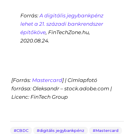
Forrás:
A digitális jegybankpénz
lehet a 21. századi bankrendszer
építőköve
, FinTechZone.hu,
2020.08.24.
[Forrás:
Mastercard
] | Címlapfotó
forrása: Oleksandr – stock.adobe.com |
Licenc: FinTech Group
CBDC
digitális jegybankpénz
Mastercard