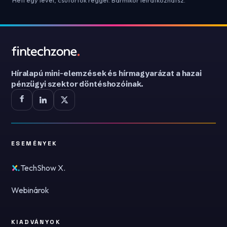
Heti egy levél, csütörtök reggel. Bármikor leiratkozhatsz.
Híralapú mini-elemzések és hírmagyarázat a hazai
pénzügyi szektor döntéshozóinak.
ESEMÉNYEK
TechShow X.
Webinárok
KIADVÁNYOK