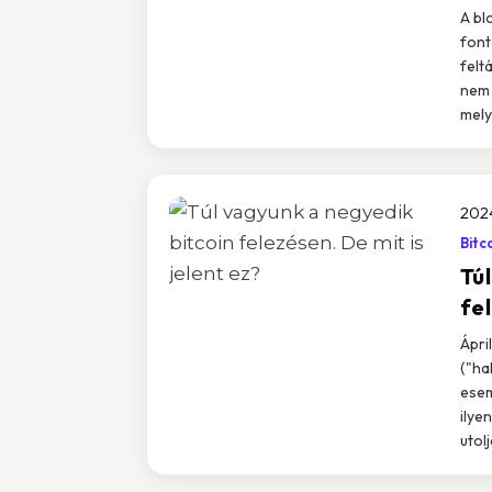
A bl
font
felt
nem 
mely
2024
Bitc
Tú
fel
Ápri
("ha
esem
ilye
utolj