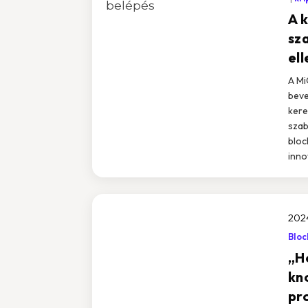
A 
sz
el
A Mi
beve
kere
szab
bloc
innov
202
Bloc
„H
kn
pr