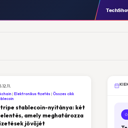
TechSh
KIE
.12.11.
kchain
Elektronikus fizetés
Összes cikk
ablecoin
Stripe stablecoin-nyitánya: két
jelentés, amely meghatározza
fizetések jövőjét
Te