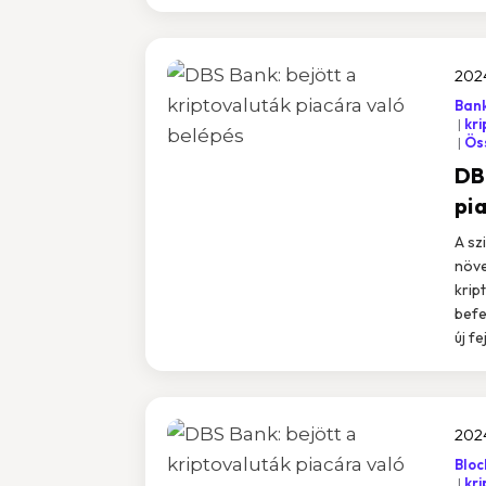
2024
Bank
kri
Öss
DB
pi
A sz
növe
krip
befe
új fe
2024
Bloc
kri