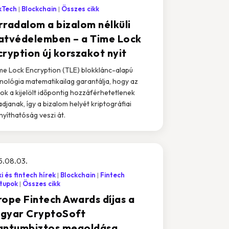
kTech
Blockchain
Összes cikk
rradalom a bizalom nélküli
atvédelemben – a Time Lock
cryption új korszakot nyit
me Lock Encryption (TLE) blokklánc-alapú
nológia matematikailag garantálja, hogy az
ok a kijelölt időpontig hozzáférhetetlenek
djanak, így a bizalom helyét kriptográfiai
nyíthatóság veszi át.
5.08.03.
i és fintech hírek
Blockchain
Fintech
tupok
Összes cikk
rope Fintech Awards díjas a
gyar CryptoSoft
antumbiztos megoldása