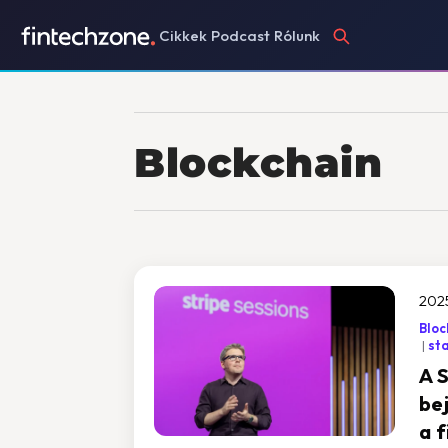
Cikkek
Podcast
Rólunk
Blockchain
2025
Bloc
st
A 
be
a 