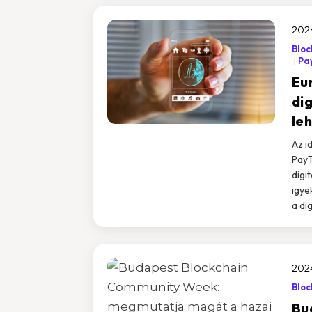
202
Bloc
Pa
Eu
dig
le
Az i
PayT
digi
igye
a di
202
Bloc
Bu