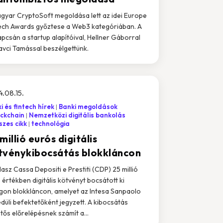
gyar CryptoSoft megoldása lett az idei Europe
ech Awards győztese a Web3 kategóriában. A
kapcsán a startup alapítóival, Hellner Gáborral
avci Tamással beszélgettünk.
.08.15.
i és fintech hírek
Banki megoldások
ockchain
Nemzetközi digitális bankolás
zes cikk
technológia
millió eurós digitális
tvénykibocsátás blokkláncon
lasz Cassa Depositi e Prestiti (CDP) 25 millió
 értékben digitális kötvényt bocsátott ki
gon blokkláncon, amelyet az Intesa Sanpaolo
düli befektetőként jegyzett. A kibocsátás
ntős előrelépésnek számít a...