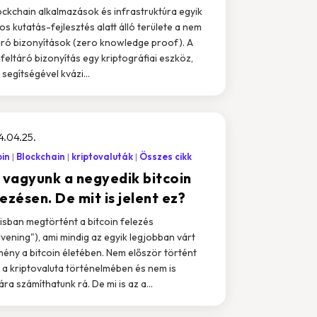
ockchain alkalmazások és infrastruktúra egyik
os kutatás-fejlesztés alatt álló területe a nem
áró bizonyítások (zero knowledge proof). A
feltáró bizonyítás egy kriptográfiai eszköz,
 segítségével kvázi...
.04.25.
oin
Blockchain
kriptovaluták
Összes cikk
l vagyunk a negyedik bitcoin
ezésen. De mit is jelent ez?
lisban megtörtént a bitcoin felezés
lvening"), ami mindig az egyik legjobban várt
ény a bitcoin életében. Nem először történt
n a kriptovaluta történelmében és nem is
ára számíthatunk rá. De mi is az a...