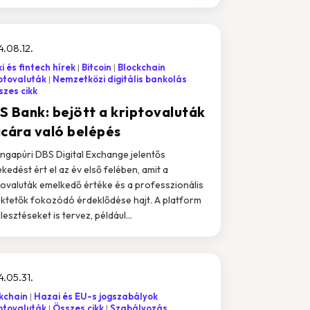
.08.12.
i és fintech hírek
Bitcoin
Blockchain
ptovaluták
Nemzetközi digitális bankolás
zes cikk
S Bank: bejött a kriptovaluták
acára való belépés
ingapúri DBS Digital Exchange jelentős
kedést ért el az év első felében, amit a
tovaluták emelkedő értéke és a professzionális
ktetők fokozódó érdeklődése hajt. A platform
jlesztéseket is tervez, például...
.05.31.
kchain
Hazai és EU-s jogszabályok
ptovaluták
Összes cikk
Szabályozás