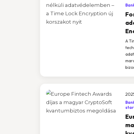
Ban
Fo
ad
En
A Ti
tech
adat
mara
bizo
202
Bank
star
Eu
ma
kv