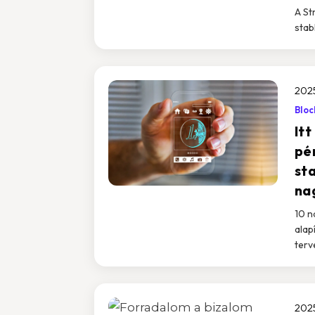
A St
stab
2025
Bloc
Itt
pé
st
na
10 n
alap
terv
2025