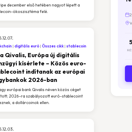
ripe december első hetében nagyot lépett a
lecoin-ökoszisztéma felé.
2
V
.12.07.
kchain
digitális euró
Összes cikk
stablecoin
RÉ
 a Qivalis, Európa új digitális
nzügyi kísérlete – Közös euro-
ablecoint indítanak az európai
gybankok 2026-ban
agy európai bank Qivalis néven közös céget
ított; 2026-ra szabályozott euró-stablecoint
eznek, a dollárcoinok ellen.
.12.03.