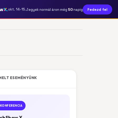
ow
50
okt. 14-15.
Fedezd fel
Jegyek normál áron még
napig
MELT ESEMÉNYÜNK
KONFERENCIA
chShow X.