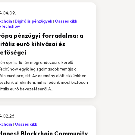
4.04.09.
kchain
Digitális pénzügyek
Összes cikk
ytechshow
rópa pénzügyi forradalma: a
itális euró kihívásai és
hetőségei
dén április 16-án megrendezésre kerülő
echShow egyik legizgalmasabb témája a
tális euró projekt. Az esemény előtt cikkünkben
keztünk áttekinteni, mit is tudunk most biztosan
gitális euró bevezetéséről.A...
4.02.26.
kchain
Összes cikk
dapest Blockchain Community