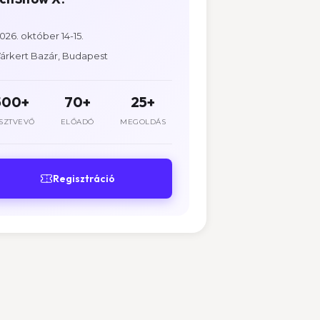
026. október 14-15.
árkert Bazár, Budapest
500+
70+
25+
SZTVEVŐ
ELŐADÓ
MEGOLDÁS
Regisztráció