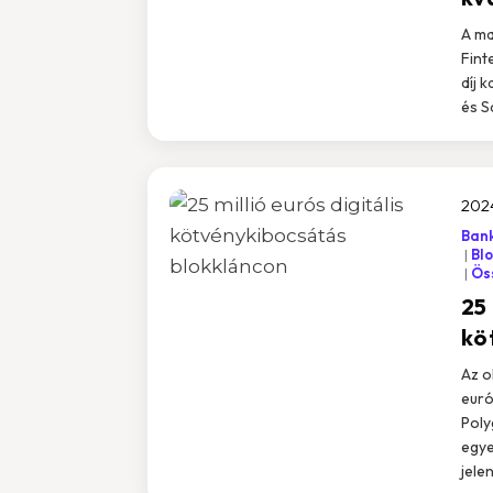
A ma
Fint
díj 
és S
2024
Bank
Bl
Öss
25 
kö
Az o
euró
Poly
egye
jele