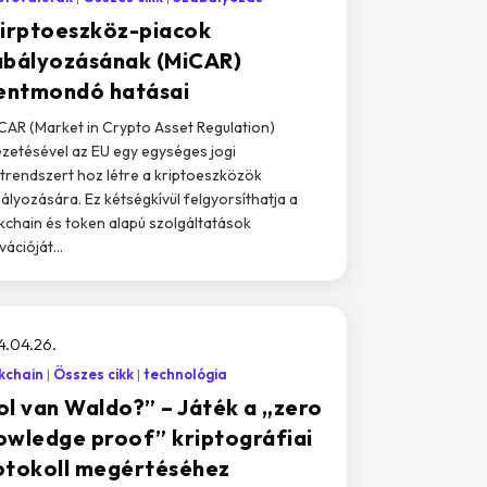
kirptoeszköz-piacok
abályozásának (MiCAR)
lentmondó hatásai
CAR (Market in Crypto Asset Regulation)
zetésével az EU egy egységes jogi
trendszert hoz létre a kriptoeszközök
ályozására. Ez kétségkívül felgyorsíthatja a
kchain és token alapú szolgáltatások
ációját...
4.04.26.
kchain
Összes cikk
technológia
ol van Waldo?” – Játék a „zero
owledge proof” kriptográfiai
otokoll megértéséhez