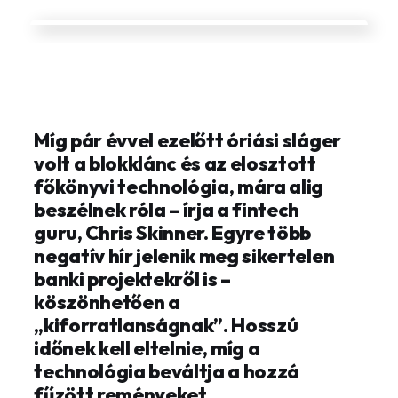
Míg pár évvel ezelőtt óriási sláger
volt a blokklánc és az elosztott
főkönyvi technológia, mára alig
beszélnek róla – írja a fintech
guru, Chris Skinner. Egyre több
negatív hír jelenik meg sikertelen
banki projektekről is –
köszönhetően a
„kiforratlanságnak”. Hosszú
időnek kell eltelnie, míg a
technológia beváltja a hozzá
fűzött reményeket.