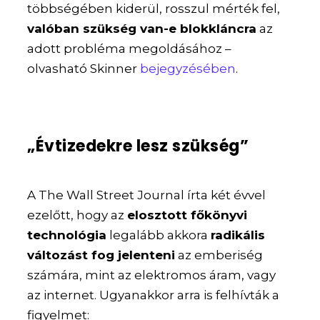
többségében kiderül, rosszul mérték fel,
valóban szükség van-e blokkláncra
az
adott probléma megoldásához –
olvasható Skinner
bejegyzésében
.
„Évtizedekre lesz szükség”
A The Wall Street Journal írta két évvel
ezelőtt, hogy az
elosztott főkönyvi
technológia
legalább akkora
radikális
változást fog jelenteni
az emberiség
számára, mint az elektromos áram, vagy
az internet. Ugyanakkor arra is felhívták a
figyelmet: