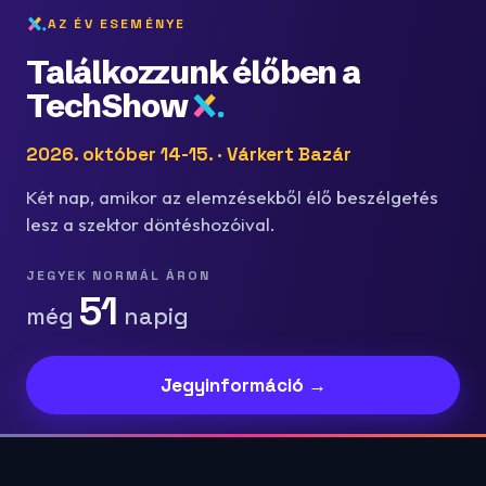
AZ ÉV ESEMÉNYE
Találkozzunk élőben a
TechShow
2026. október 14-15. · Várkert Bazár
Két nap, amikor az elemzésekből élő beszélgetés
lesz a szektor döntéshozóival.
JEGYEK NORMÁL ÁRON
51
még
napig
Jegyinformáció →