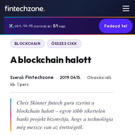
51
Fedezd fel
okt. 14-15.
normál ár:
nap
BLOCKCHAIN
ÖSSZES CIKK
A blockchain halott
Fintechzone
Szerző:
·
2019.04.15.
·
Olvasási idő
kb. 1 perc
Chris Skinner fintech guru szerint a
blockchain halott – egyre több sikertelen
banki projekt bizonyítja, hogy a technológia
még messze van az érettségtől.