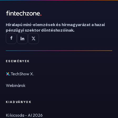
Híralapú mini-elemzések és hírmagyarázat a hazai
pénzügyi szektor döntéshozóinak.
ESEMÉNYEK
TechShow X.
Webinárok
KIADVÁNYOK
Ki kicsoda - AI 2026