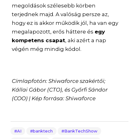
megoldások szélesebb körben
terjednek majd. A valóság persze az,
hogy ez is akkor működik jól, ha van egy
megalapozott, erős háttere és
egy
kompetens csapat
, aki azért a nap
végén még mindig kódol.
Címlapfotón: Shiwaforce szakértői;
Kállai Gábor (CTO), és Győrfi Sándor
(COO) | Kép forrása: Shiwaforce
AI
banktech
BankTechShow