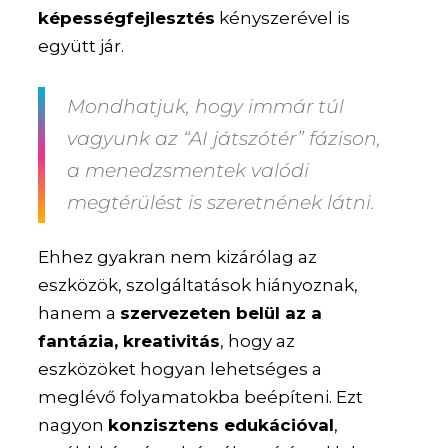
képességfejlesztés
kényszerével is
együtt jár.
Mondhatjuk, hogy immár túl
vagyunk az “AI játszótér” fázison,
a menedzsmentek valódi
megtérülést is szeretnének látni.
Ehhez gyakran nem kizárólag az
eszközök, szolgáltatások hiányoznak,
hanem a
szervezeten belül az a
fantázia, kreativitás
, hogy az
eszközöket hogyan lehetséges a
meglévő folyamatokba beépíteni. Ezt
nagyon
konzisztens edukációval
,