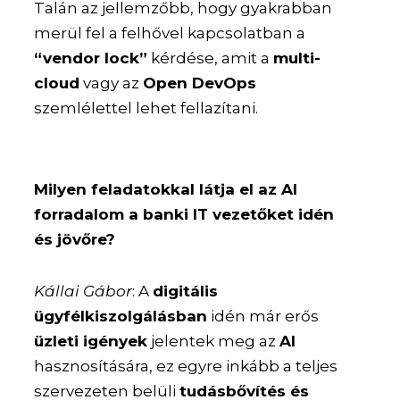
Talán az jellemzőbb, hogy gyakrabban
merül fel a felhővel kapcsolatban a
“vendor lock”
kérdése, amit a
multi-
cloud
vagy az
Open DevOps
szemlélettel lehet fellazítani.
Milyen feladatokkal látja el az AI
forradalom a banki IT vezetőket idén
és jövőre?
Kállai Gábor
: A
digitális
ügyfélkiszolgálásban
idén már erős
üzleti igények
jelentek meg az
AI
hasznosítására, ez egyre inkább a teljes
szervezeten belüli
tudásbővítés és