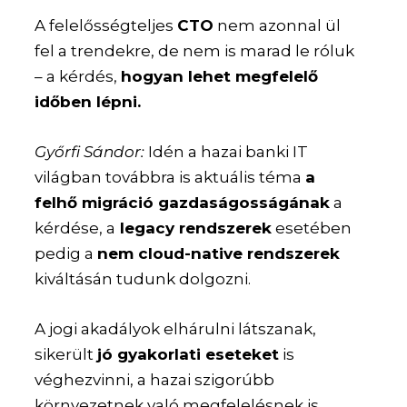
A felelősségteljes
CTO
nem azonnal ül
fel a trendekre, de nem is marad le róluk
– a kérdés,
hogyan lehet megfelelő
időben lépni.
Győrfi Sándor:
Idén a hazai banki IT
világban továbbra is aktuális téma
a
felhő migráció gazdaságosságának
a
kérdése, a
legacy rendszerek
esetében
pedig a
nem cloud-native rendszerek
kiváltásán tudunk dolgozni.
A jogi akadályok elhárulni látszanak,
sikerült
jó gyakorlati eseteket
is
véghezvinni, a hazai szigorúbb
környezetnek való megfelelésnek is