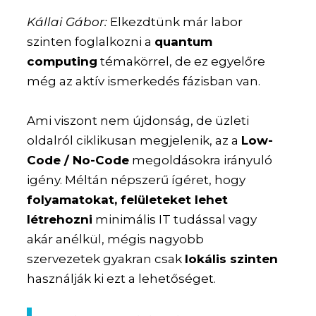
Kállai Gábor:
Elkezdtünk már labor
szinten foglalkozni a
quantum
computing
témakörrel, de ez egyelőre
még az aktív ismerkedés fázisban van.
Ami viszont nem újdonság, de üzleti
oldalról ciklikusan megjelenik, az a
Low-
Code / No-Code
megoldásokra irányuló
igény. Méltán népszerű ígéret, hogy
folyamatokat, felületeket lehet
létrehozni
minimális IT tudással vagy
akár anélkül, mégis nagyobb
szervezetek gyakran csak
lokális szinten
használják ki ezt a lehetőséget.