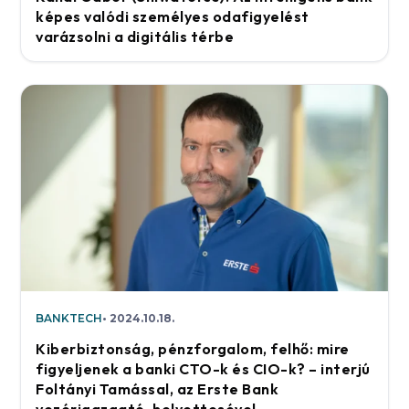
képes valódi személyes odafigyelést
varázsolni a digitális térbe
BANKTECH
2024.10.18.
Kiberbiztonság, pénzforgalom, felhő: mire
figyeljenek a banki CTO-k és CIO-k? – interjú
Foltányi Tamással, az Erste Bank
vezérigazgató-helyettesével