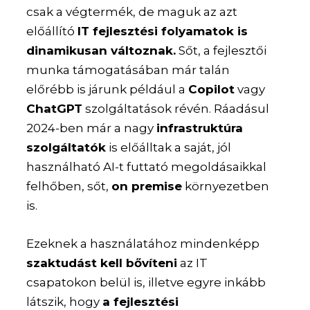
csak a végtermék, de maguk az azt
előállító
IT fejlesztési folyamatok is
dinamikusan változnak.
Sőt, a fejlesztői
munka támogatásában már talán
előrébb is járunk például a
Copilot
vagy
ChatGPT
szolgáltatások révén. Ráadásul
2024-ben már a nagy
infrastruktúra
szolgáltatók
is előálltak a saját, jól
használható AI-t futtató megoldásaikkal
felhőben, sőt,
on premise
környezetben
is.
Ezeknek a használatához mindenképp
szaktudást kell bővíteni
az IT
csapatokon belül is, illetve egyre inkább
látszik, hogy
a fejlesztési