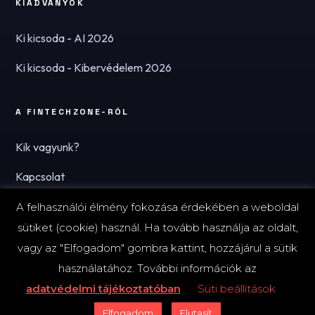
KIADVÁNYOK
Ki kicsoda - AI 2026
Ki kicsoda - Kibervédelem 2026
A FINTECHZONE-RÓL
Kik vagyunk?
Kapcsolat
Hírlevél
A felhasználói élmény fokozása érdekében a weboldal
sütiket (cookie) használ. Ha tovább használja az oldalt,
vagy az "Elfogadom" gombra kattint, hozzájárul a sütik
használatához. További információk az
© 2026 FinTechZone.hu - A FinTech Group Kft.
adatvédelmi tájékoztatóban
Süti beállítások
Impresszum
Adatvédelmi tájékoztató (PDF)
Süti-beállítások
Elfogadom
Elutasít