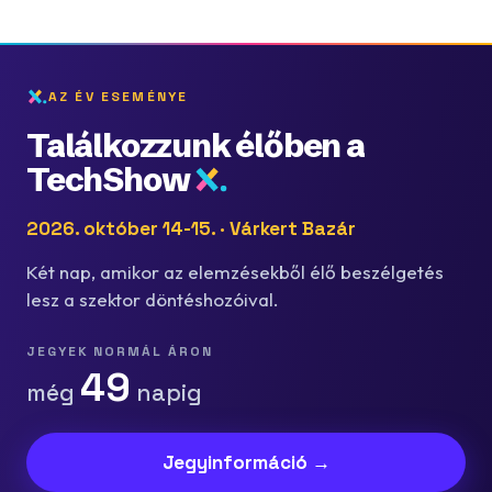
AZ ÉV ESEMÉNYE
Találkozzunk élőben a
TechShow
2026. október 14-15. · Várkert Bazár
Két nap, amikor az elemzésekből élő beszélgetés
lesz a szektor döntéshozóival.
JEGYEK NORMÁL ÁRON
49
még
napig
Jegyinformáció →