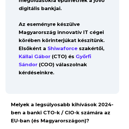
megoldásokra épülhetnek a jövő
digitális bankjai.
Az eseményre készülve
Magyarország innovatív IT cégei
körében körinterjúkat készítünk.
Elsőként a
Shiwaforce
szakértői,
Kállai Gábor
(CTO) és
Győrfi
Sándor
(COO) válaszolnak
kérdéseinkre.
Melyek a legsúlyosabb kihívások 2024-
ben a banki CTO-k / CIO-k számára az
EU-ban (és Magyarországon)?