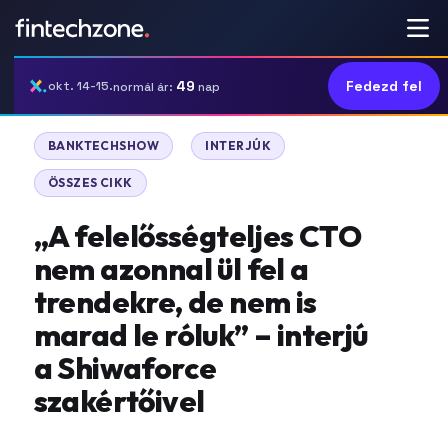
49
Fedezd fel
okt. 14-15.
normál ár:
nap
|
|
BANKTECHSHOW
INTERJÚK
ÖSSZES CIKK
,,A felelősségteljes CTO
nem azonnal ül fel a
trendekre, de nem is
marad le róluk” – interjú
a Shiwaforce
szakértőivel