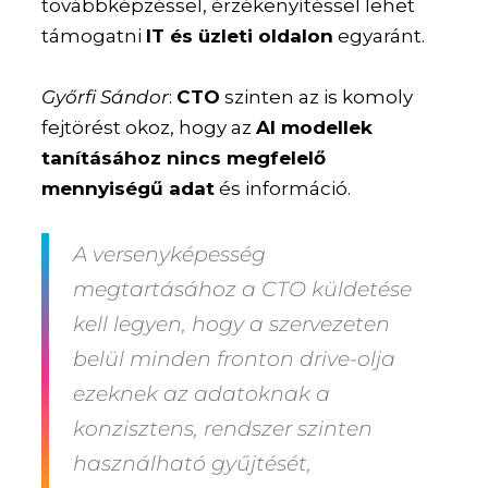
továbbképzéssel, érzékenyítéssel lehet
támogatni
IT és üzleti oldalon
egyaránt.
Győrfi Sándor
:
CTO
szinten az is komoly
fejtörést okoz, hogy az
AI modellek
tanításához nincs megfelelő
mennyiségű adat
és információ.
A versenyképesség
megtartásához a CTO küldetése
kell legyen, hogy a szervezeten
belül minden fronton drive-olja
ezeknek az adatoknak a
konzisztens, rendszer szinten
használható gyűjtését,