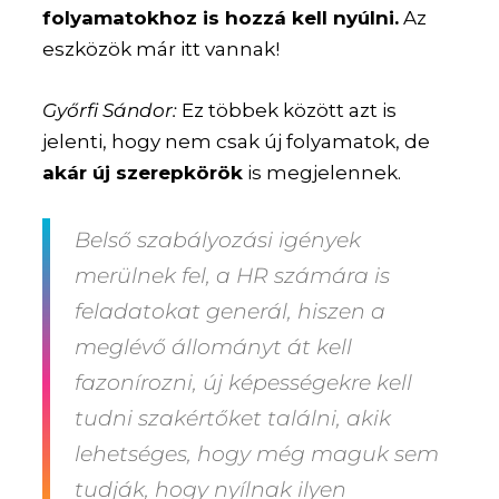
folyamatokhoz is hozzá kell nyúlni.
Az
eszközök már itt vannak!
Győrfi Sándor:
Ez többek között azt is
jelenti, hogy nem csak új folyamatok, de
akár új szerepkörök
is megjelennek.
Belső szabályozási igények
merülnek fel, a HR számára is
feladatokat generál, hiszen a
meglévő állományt át kell
fazonírozni, új képességekre kell
tudni szakértőket találni, akik
lehetséges, hogy még maguk sem
tudják, hogy nyílnak ilyen