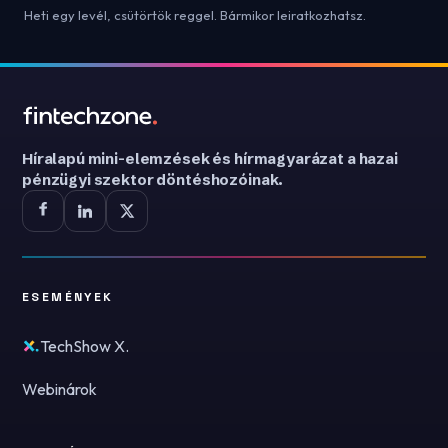
Heti egy levél, csütörtök reggel. Bármikor leiratkozhatsz.
Híralapú mini-elemzések és hírmagyarázat a hazai
pénzügyi szektor döntéshozóinak.
ESEMÉNYEK
TechShow X.
Webinárok