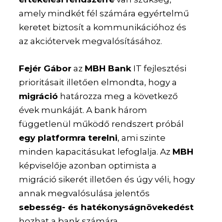
amely mindkét fél számára egyértelmű
keretet biztosít a kommunikációhoz és
az akciótervek megvalósításához.
Fejér Gábor
az
MBH Bank
IT fejlesztési
prioritásait illetően elmondta, hogy a
migráció
határozza meg a következő
évek munkáját. A bank három
függetlenül működő rendszert próbál
egy platformra terelni
, ami szinte
minden kapacitásukat lefoglalja. Az
MBH
képviselője azonban optimista a
migráció sikerét illetően és úgy véli, hogy
annak megvalósulása jelentős
sebesség- és hatékonyságnövekedést
hozhat a bank számára.