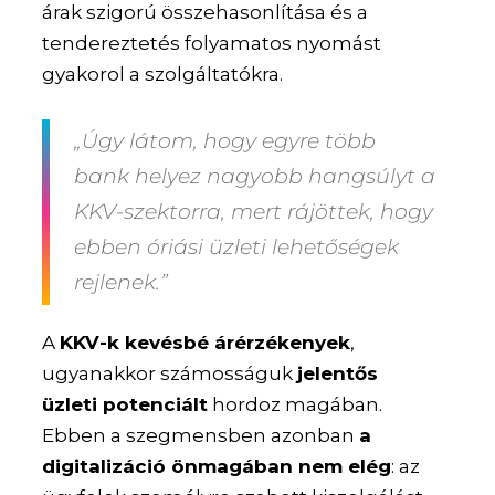
árak szigorú összehasonlítása és a
tendereztetés folyamatos nyomást
gyakorol a szolgáltatókra.
„Úgy látom, hogy egyre több
bank helyez nagyobb hangsúlyt a
KKV-szektorra, mert rájöttek, hogy
ebben óriási üzleti lehetőségek
rejlenek.”
A
KKV-k kevésbé árérzékenyek
,
ugyanakkor számosságuk
jelentős
üzleti potenciált
hordoz magában.
Ebben a szegmensben azonban
a
digitalizáció önmagában nem elég
: az