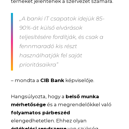
terheket jelentenek a szervezet számára.
„A banki IT csapatok idejük 85-
90%-át külső elvárások
teljesítésére fordítják, és csak a
fennmaradó kis részt
használhatják fel saját
prioritásaikra”
– mondta a
CIB Bank
képviselője.
Hangsúlyozta, hogy a
belső munka
mérhetősége
és a megrendelőkkel való
folyamatos párbeszéd
elengedhetetlen. Ehhez olyan
értékelési rendszerre
van szükség,