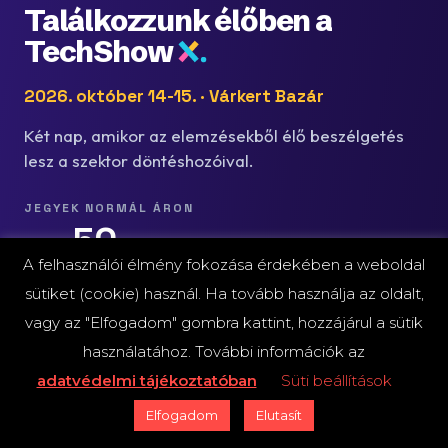
Találkozzunk élőben a
TechShow
2026. október 14-15. · Várkert Bazár
Két nap, amikor az elemzésekből élő beszélgetés
lesz a szektor döntéshozóival.
JEGYEK NORMÁL ÁRON
50
még
napig
A felhasználói élmény fokozása érdekében a weboldal
sütiket (cookie) használ. Ha tovább használja az oldalt,
Jegyinformáció →
vagy az "Elfogadom" gombra kattint, hozzájárul a sütik
használatához. További információk az
adatvédelmi tájékoztatóban
Süti beállítások
A FINTECHZONE HETI LEVELE
Elfogadom
Elutasít