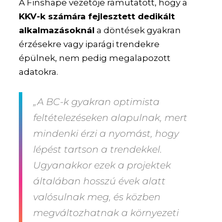
A Finshape vezetője rámutatott, hogy a
KKV-k számára fejlesztett dedikált
alkalmazásoknál
a döntések gyakran
érzésekre vagy iparági trendekre
épülnek, nem pedig megalapozott
adatokra.
„A BC-k gyakran optimista
feltételezéseken alapulnak, mert
mindenki érzi a nyomást, hogy
lépést tartson a trendekkel.
Ugyanakkor ezek a projektek
általában hosszú évek alatt
valósulnak meg, és közben
megváltozhatnak a környezeti