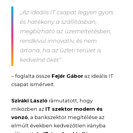
„Az ideális IT csapat legyen gyors
és hatékony a szállításban,
megbízható az üzemeltetésben,
rendkívül innovatív, és nem
ártana, ha az üzleti terület is
kedvelné őket”
– foglalta össze
Fejér Gábor
az ideális IT
csapat ismérveit.
Sziráki László
rámutatott, hogy
miközben az
IT szektor modern és
vonzó
, a bankszektor megítélése az
elmúlt években kedvezőtlen irányba