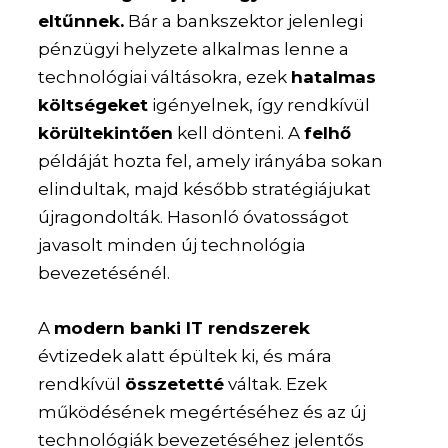
eltűnnek.
Bár a bankszektor jelenlegi
pénzügyi helyzete alkalmas lenne a
technológiai váltásokra, ezek
hatalmas
költségeket
igényelnek, így rendkívül
körültekintően
kell dönteni. A
felhő
példáját hozta fel, amely irányába sokan
elindultak, majd később stratégiájukat
újragondolták. Hasonló óvatosságot
javasolt minden új technológia
bevezetésénél.
A
modern banki IT rendszerek
évtizedek alatt épültek ki, és mára
rendkívül
összetetté
váltak. Ezek
működésének megértéséhez és az új
technológiák bevezetéséhez jelentős