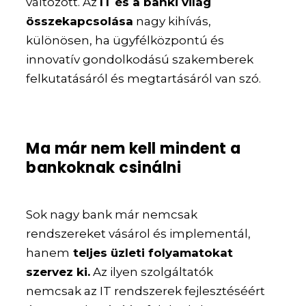
változott. Az
IT és a banki világ
összekapcsolása
nagy kihívás,
különösen, ha ügyfélközpontú és
innovatív gondolkodású szakemberek
felkutatásáról és megtartásáról van szó.
Ma már nem kell mindent a
bankoknak csinálni
Sok nagy bank már nemcsak
rendszereket vásárol és implementál,
hanem
teljes üzleti folyamatokat
szervez ki.
Az ilyen szolgáltatók
nemcsak az IT rendszerek fejlesztéséért