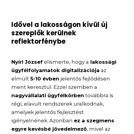
Idővel a lakosságon kívül új
szereplők kerülnek
reflektorfénybe
Nyíri József
elismerte, hogy a
lakossági
ügyfélfolyamatok digitalizációja
az
elmúlt
5-10 évben
jelentős fejlődésen
ment keresztül. Ezzel szemben a
nagyvállalati ügyfélkörben
továbbra is
régi, elavult rendszerek uralkodnak,
amelyek jelentős fejlesztést
igényelnének. Azonban
ez a szegmens
egyre kevésbé jövedelmező
, mivel az