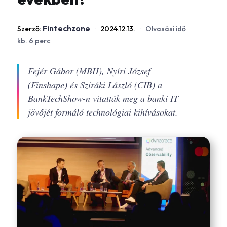
Fintechzone
Szerző:
·
2024.12.13.
·
Olvasási idő
kb. 6 perc
Fejér Gábor (MBH), Nyíri József
(Finshape) és Sziráki László (CIB) a
BankTechShow-n vitatták meg a banki IT
jövőjét formáló technológiai kihívásokat.