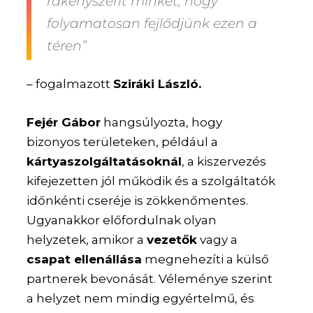
rákényszerít minket, hogy
folyamatosan fejlődjünk ezen a
téren”
– fogalmazott
Sziráki László.
Fejér Gábor
hangsúlyozta, hogy
bizonyos területeken, például a
kártyaszolgáltatásoknál
, a kiszervezés
kifejezetten jól működik és a szolgáltatók
időnkénti cseréje is zökkenőmentes.
Ugyanakkor előfordulnak olyan
helyzetek, amikor a
vezetők
vagy a
csapat ellenállása
megnehezíti a külső
partnerek bevonását. Véleménye szerint
a helyzet nem mindig egyértelmű, és