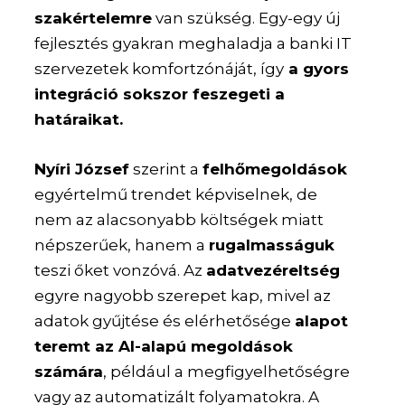
szakértelemre
van szükség. Egy-egy új
fejlesztés gyakran meghaladja a banki IT
szervezetek komfortzónáját, így
a gyors
integráció sokszor feszegeti a
határaikat.
Nyíri József
szerint a
felhőmegoldások
egyértelmű trendet képviselnek, de
nem az alacsonyabb költségek miatt
népszerűek, hanem a
rugalmasságuk
teszi őket vonzóvá. Az
adatvezéreltség
egyre nagyobb szerepet kap, mivel az
adatok gyűjtése és elérhetősége
alapot
teremt az AI-alapú megoldások
számára
, például a megfigyelhetőségre
vagy az automatizált folyamatokra. A