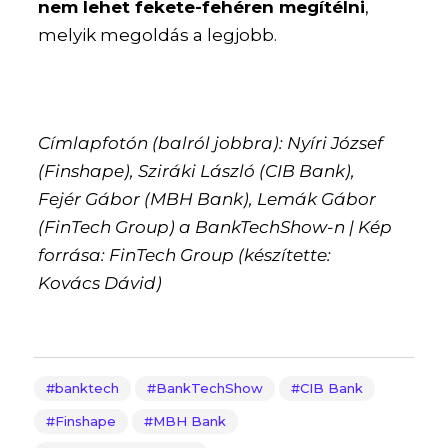
nem lehet fekete-fehéren megítélni
,
melyik megoldás a legjobb.
Címlapfotón (balról jobbra): Nyíri József
(Finshape), Sziráki László (CIB Bank),
Fejér Gábor (MBH Bank), Lemák Gábor
(FinTech Group) a BankTechShow-n | Kép
forrása: FinTech Group (készítette:
Kovács Dávid)
banktech
BankTechShow
CIB Bank
Finshape
MBH Bank