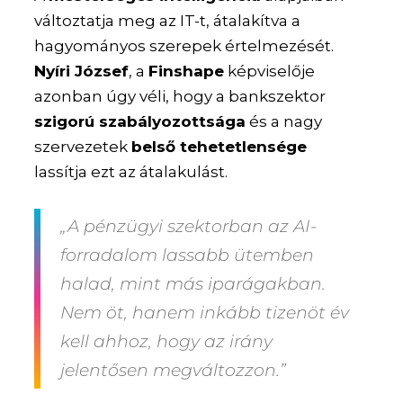
változtatja meg az IT-t, átalakítva a
hagyományos szerepek értelmezését.
Nyíri József
, a
Finshape
képviselője
azonban úgy véli, hogy a bankszektor
szigorú szabályozottsága
és a nagy
szervezetek
belső tehetetlensége
lassítja ezt az átalakulást.
„A pénzügyi szektorban az AI-
forradalom lassabb ütemben
halad, mint más iparágakban.
Nem öt, hanem inkább tizenöt év
kell ahhoz, hogy az irány
jelentősen megváltozzon.”