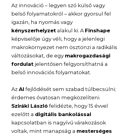
Az innováció – legyen szó külső vagy
belső folyamatokról – akkor gyorsul fel
igazán, ha nyomás vagy
kényszerhelyzet
alakul ki. A
Finshape
képviselője úgy véli, hogy a jelenlegi
makrokörnyezet nem ösztönzi a radikális
változásokat, de egy
makrogazdasági
fordulat
jelentősen felgyorsíthatná a
belső innovációs folyamatokat.
Az
AI
fejlődését sem szabad túlbecsülni;
érdemes óvatosan megközelíteni.
Sziráki László
felidézte, hogy 15 évvel
ezelőtt a
digitális bankolással
kapcsolatban is nagyívű várakozások
voltak, mint manapság a
mesterséges