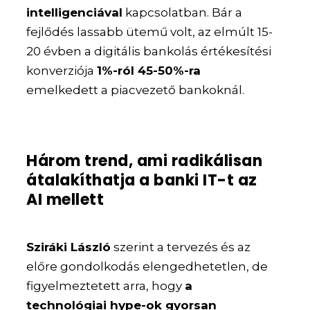
intelligenciával
kapcsolatban. Bár a
fejlődés lassabb ütemű volt, az elmúlt 15-
20 évben a digitális bankolás értékesítési
konverziója
1%-ról 45-50%-ra
emelkedett a piacvezető bankoknál.
Három trend, ami radikálisan
átalakíthatja a banki IT-t az
AI mellett
Sziráki László
szerint a tervezés és az
előre gondolkodás elengedhetetlen, de
figyelmeztetett arra, hogy
a
technológiai hype-ok gyorsan