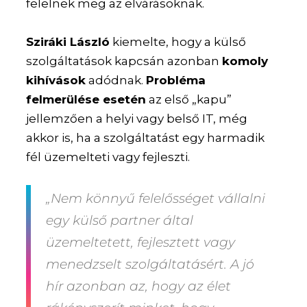
felelnek meg az elvárásoknak.
Sziráki László
kiemelte, hogy a külső
szolgáltatások kapcsán azonban
komoly
kihívások
adódnak.
Probléma
felmerülése esetén
az első „kapu”
jellemzően a helyi vagy belső IT, még
akkor is, ha a szolgáltatást egy harmadik
fél üzemelteti vagy fejleszti.
„Nem könnyű felelősséget vállalni
egy külső partner által
üzemeltetett, fejlesztett vagy
menedzselt szolgáltatásért. A jó
hír azonban az, hogy az élet