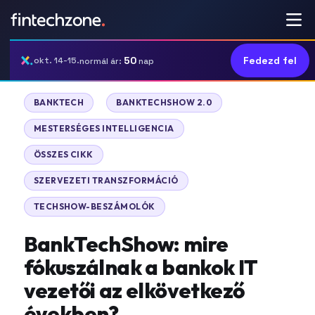
50
Fedezd fel
okt. 14-15.
normál ár:
nap
|
|
BANKTECH
BANKTECHSHOW 2.0
|
MESTERSÉGES INTELLIGENCIA
|
ÖSSZES CIKK
|
SZERVEZETI TRANSZFORMÁCIÓ
TECHSHOW-BESZÁMOLÓK
BankTechShow: mire
fókuszálnak a bankok IT
vezetői az elkövetkező
években?