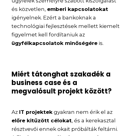
ügyfelek személyre szabott kiszolgálást
és közvetlen,
emberi kapcsolatokat
igényelnek. Ezért a bankoknak a
technológiai fejlesztések mellett kiemelt
figyelmet kell fordítaniuk az
ügyfélkapcsolatok minőségére
is.
Miért tátonghat szakadék a
business case és a
megvalósult projekt között?
Az
IT projektek
gyakran nem érik el az
előre kitűzött célokat
, és a kerekasztal
résztvevői ennek okait próbálták feltárni.