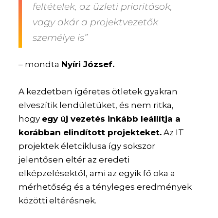
feltételek, az üzleti prioritások,
vagy akár a projektvezetők
személye is”
– mondta
Nyíri József.
A kezdetben ígéretes ötletek gyakran
elveszítik lendületüket, és nem ritka,
hogy
egy új vezetés inkább leállítja a
korábban elindított projekteket.
Az IT
projektek életciklusa így sokszor
jelentősen eltér az eredeti
elképzelésektől, ami az egyik fő oka a
mérhetőség és a tényleges eredmények
közötti eltérésnek.