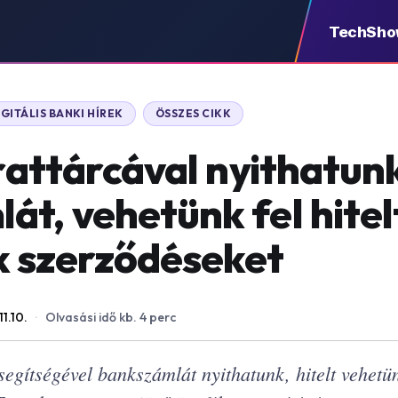
TechSh
IGITÁLIS BANKI HÍREK
ÖSSZES CIKK
irattárcával nyithatun
át, vehetünk fel hitel
k szerződéseket
1.10.
·
Olvasási idő kb. 4 perc
 segítségével bankszámlát nyithatunk, hitelt vehetü