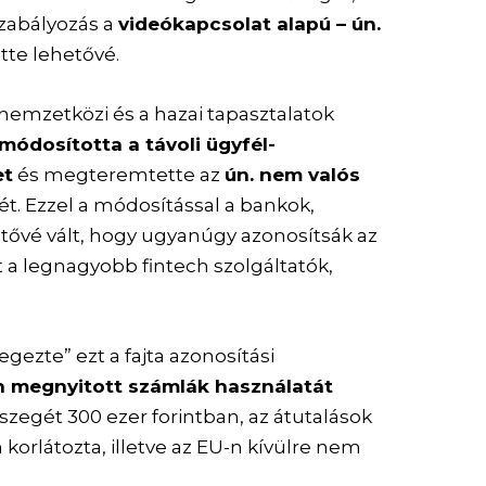
szabályozás a
videókapcsolat alapú – ún.
ette lehetővé.
 nemzetközi és a hazai tapasztalatok
ódosította a távoli ügyfél-
et
és megteremtette az
ún. nem valós
t. Ezzel a módosítással a bankok,
tővé vált, hogy ugyanúgy azonosítsák az
nt a legnagyobb fintech szolgáltatók,
ezte” ezt a fajta azonosítási
n megnyitott számlák használatát
sszegét 300 ezer forintban, az átutalások
 korlátozta, illetve az EU-n kívülre nem