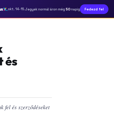
ow
50
okt. 14-15.
Fedezd fel
Jegyek normál áron még
napig
k
t és
nk fel és szerződéseket