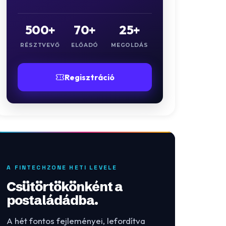
500+
70+
25+
RÉSZTVEVŐ
ELŐADÓ
MEGOLDÁS
Regisztráció
A FINTECHZONE HETI LEVELE
Csütörtökönként a
postaládádba.
A hét fontos fejleményei, lefordítva