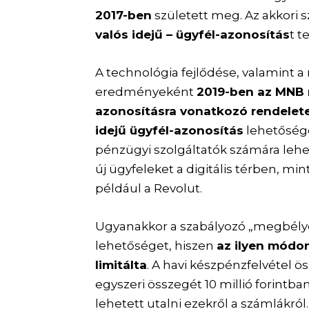
2017-ben
született meg. Az akkori 
valós idejű – ügyfél-azonosítás
t t
A technológia fejlődése, valamint a
eredményeként
2019-ben az MNB m
azonosításra vonatkozó rendelet
idejű ügyfél-azonosítás
lehetőségé
pénzügyi szolgáltatók számára lehe
új ügyfeleket a digitális térben, mi
például a Revolut.
Ugyanakkor a szabályozó „megbélyeg
lehetőséget, hiszen
az ilyen módo
limitálta
. A havi készpénzfelvétel ö
egyszeri összegét 10 millió forintban
lehetett utalni ezekről a számlákról.