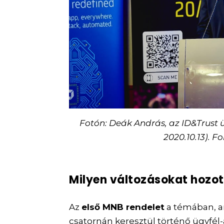
Fotón: Deák András, az ID&Trust ü
2020.10.13). F
Milyen változásokat hozot
Az
első MNB rendelet
a témában, am
csatornán keresztül történő ügyfél-