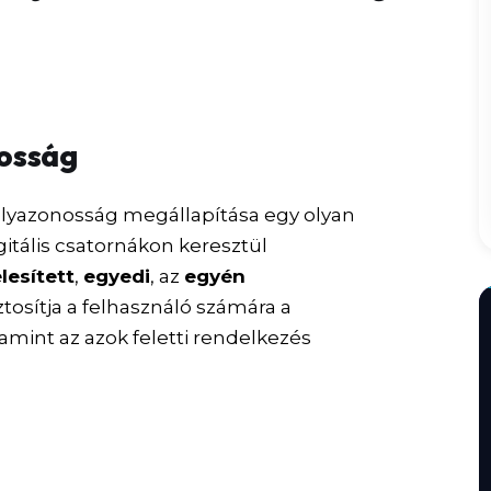
nosság
mélyazonosság megállapítása egy olyan
gitális csatornákon keresztül
elesített
,
egyedi
, az
egyén
ztosítja a felhasználó számára a
mint az azok feletti rendelkezés