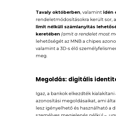
Tavaly októberben
, valamint
idén
rendeletmódosításokra került sor,
limit nélküli számlanyitás lehető
keretében
(amit a rendelet most 
lehetőségét az MNB a chipes azono
valamint a 3D-s élő személyfelismer
meg.
Megoldás: digitális identi
Igaz, a bankok elkezdték kialakítani 
azonosítási megoldásaikat, ami álta
lesz igényelhető és használható a di
személyes megjelenés nélkül –, u