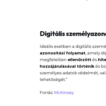
Digitális személyazo
Ideális esetben a digitális sze
azonosítási folyamat
, amely di
megfelelően
ellenőrzött
és
hit
hozzájárulásával történik
és bi
személyes adatok védelmét, vala
lehetőségét.”
Forrás:
McKinsey