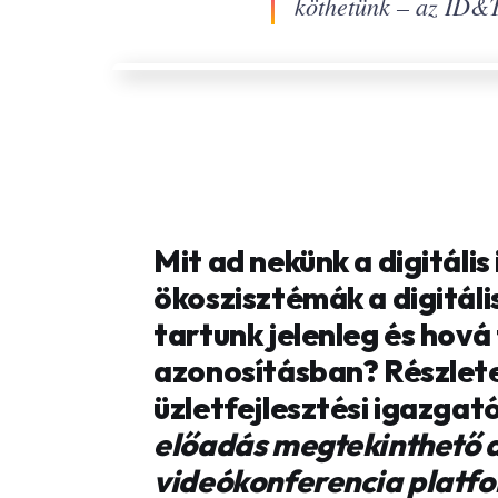
köthetünk – az ID&Tr
Mit ad nekünk a digitáli
ökoszisztémák a digitáli
tartunk jelenleg és hová 
azonosításban? Részlete
üzletfejlesztési igazga
előadás megtekinthető 
videókonferencia platf