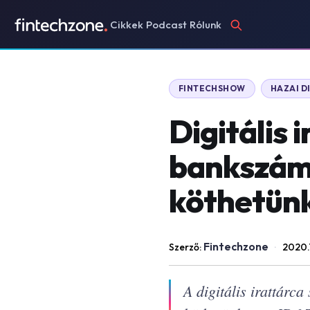
Cikkek
Podcast
Rólunk
FINTECHSHOW
HAZAI D
Digitális 
bankszáml
köthetün
Fintechzone
Szerző:
·
2020.1
A digitális irattárca