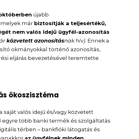
 októberben
újabb
 amelyek már
biztosítják a teljesértékű,
ségét nem valós idejű ügyfél-azonosítás
már
közvetett azonosítás
nak hív)
. Ennek a
sító okmányokkal történő azonosítás,
ési eljárás bevezetésével teremtette
tás ökoszisztéma
a saját valós idejű és/vagy közvetett
l egyre több banki termék és szolgáltatás
gitális térben – bankfióki látogatás és
gyanakkor
az ügyfélnek minden