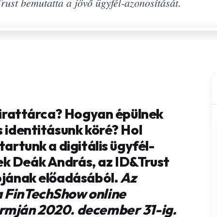
ust bemutatta a jövő ügyfél-azonosítását.
s irattárca? Hogyan épülnek
s identitásunk köré? Hol
tartunk a digitális ügyfél-
k Deák András, az ID&Trust
tójának előadásából.
Az
a FinTechShow online
ormján 2020. december 31-ig.