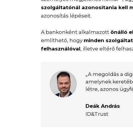
szolgáltatónál azonosítania kell
azonosítás lépéseit.
A bankonként alkalmazott
önálló e
említhető, hogy
minden szolgáltat
felhasználóval
, illetve eltérő felh
„A megoldás a digi
amelynek keretéb
létre, azonos ügyf
Deák András
ID&Trust