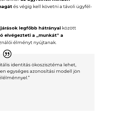
 magát
és végig kell követni a távoli ügyfél-
ljárások legfőbb hátrányai
között
ó elvégezteti a „munkát” a
asználói élményt nyújtanak.
tális identitás ökoszisztéma lehet,
en egységes azonosítási modell jön
élélménnyel.”