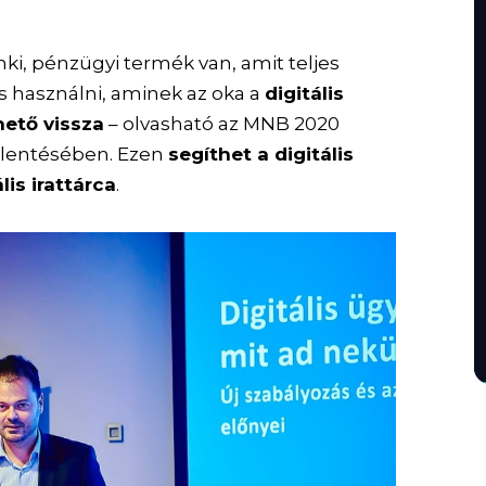
i, pénzügyi termék van, amit teljes
s használni, aminek az oka a
digitális
hető vissza
– olvasható az MNB 2020
 jelentésében. Ezen
segíthet a digitális
lis irattárca
.