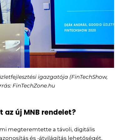
zletfejlesztési igazgatója (FinTechShow,
orrás: FinTechZone.hu
t az új MNB rendelet?
i megteremtette a távoli, digitális
azonosítás és -átvilágítás lehetőségét,