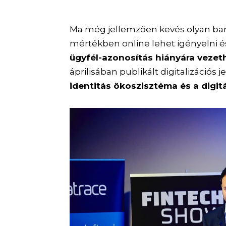
Ma még jellemzően kevés olyan bank
mértékben online lehet igényelni é
ügyfél-azonosítás hiányára vezet
áprilisában publikált digitalizációs
identitás ökoszisztéma és a digitá