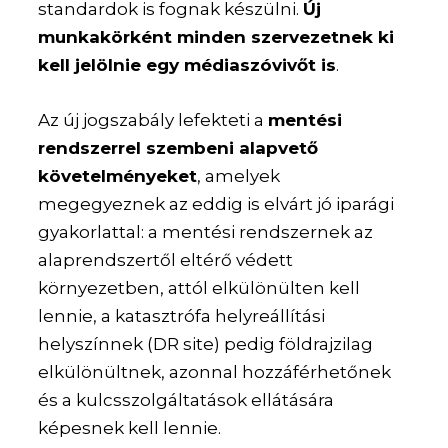
standardok is fognak készülni.
Új
munkakörként minden szervezetnek ki
kell jelölnie egy médiaszóvivőt is
.
Az új jogszabály lefekteti a
mentési
rendszerrel szembeni alapvető
követelményeket
, amelyek
megegyeznek az eddig is elvárt jó iparági
gyakorlattal: a mentési rendszernek az
alaprendszertől eltérő védett
környezetben, attól elkülönülten kell
lennie, a katasztrófa helyreállítási
helyszínnek (DR site) pedig földrajzilag
elkülönültnek, azonnal hozzáférhetőnek
és a kulcsszolgáltatások ellátására
képesnek kell lennie.