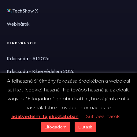
TechShow X.
Webinárok
KIADVÁNYOK
Ki kicsoda - AI 2026
Ki kicsoda - Kibervédelem 2026
A felhasználói élmény fokozása érdekében a weboldal
sütiket (cookie) használ. Ha tovább használja az oldalt,
A FINTECHZONE-RÓL
vagy az "Elfogadom" gombra kattint, hozzájárul a sütik
Kik vagyunk?
használatához. További információk az
adatvédelmi tájékoztatóban
Süti beállítások
Kapcsolat
Elfogadom
Elutasít
Hírlevél