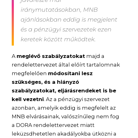
iránymutatásokban, MNB
ajánlásokban eddig is megjelent
és a pénzügyi szervezetek ezen
keretek között működtek.
A
meglévő szabályzatokat
majd a
rendelettervezet által előírt tartalomnak
megfelelően
módosítani lesz
szükséges, és a hiányzó
szabályzatokat, eljárásrendeket is be
kell vezetni
. Az a pénzügyi szervezet
azonban, amelyik eddig is megfelelt az
MNB elvárásainak, valószínűleg nem fog
a DORA rendelettervezet miatt
leküzsdhetetlen akadályokba ütközni a