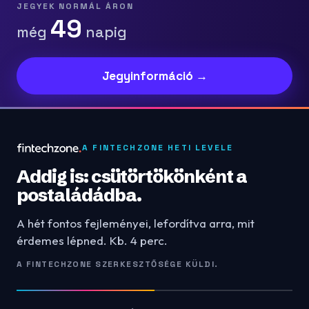
JEGYEK NORMÁL ÁRON
49
még
napig
Jegyinformáció →
A FINTECHZONE HETI LEVELE
Addig is: csütörtökönként a
postaládádba.
A hét fontos fejleményei, lefordítva arra, mit
érdemes lépned. Kb. 4 perc.
A FINTECHZONE SZERKESZTŐSÉGE KÜLDI.