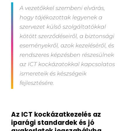
A
vezetőkkel szembeni elvárás
,
hogy tájékozottak legyenek a
szervezet külső szolgáltatókkal
kötött szerződéseiről, a biztonsági
eseményekről, azok kezeléséről, és
rendszeres képzésben részesülnek
az ICT kockázatokkal kapcsolatos
ismereteik és készségeik
fejlesztésére.
Az ICT kockázatkezelés az
iparági standardek és jó
gyakorlatok jogszabályba