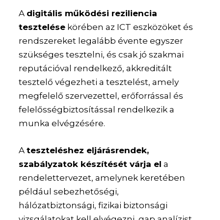
A
digitális működési reziliencia
tesztelése
körében az ICT eszközöket és
rendszereket legalább évente egyszer
szükséges tesztelni, és csak jó szakmai
reputációval rendelkező, akkreditált
tesztelő végezheti a tesztelést, amely
megfelelő szervezettel, erőforrással és
felelősségbiztosítással rendelkezik a
munka elvégzésére.
A
teszteléshez eljárásrendek,
szabályzatok készítését várja el
a
rendelettervezet, amelynek keretében
például sebezhetőségi,
hálózatbiztonsági, fizikai biztonsági
vizsgálatokat kell elvégezni, gap analízist