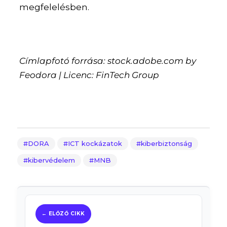
megfelelésben.
Címlapfotó forrása: stock.adobe.com by
Feodora | Licenc: FinTech Group
DORA
ICT kockázatok
kiberbiztonság
kibervédelem
MNB