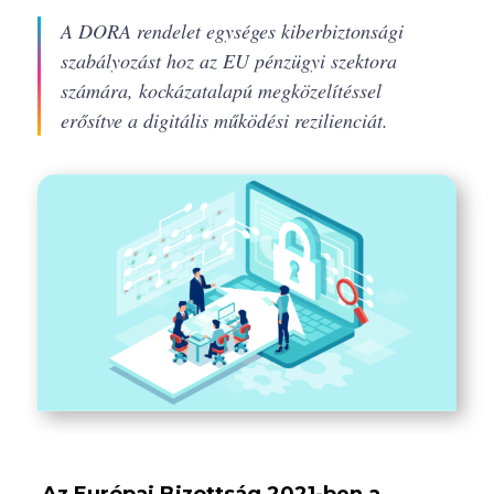
A DORA rendelet egységes kiberbiztonsági
szabályozást hoz az EU pénzügyi szektora
számára, kockázatalapú megközelítéssel
erősítve a digitális működési rezilienciát.
Az Európai Bizottság 2021-ben a