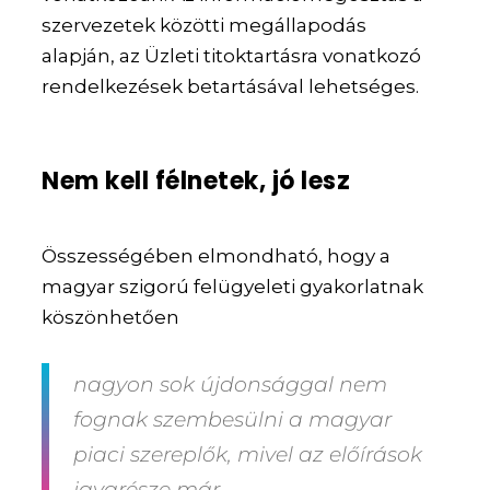
szervezetek közötti megállapodás
alapján, az Üzleti titoktartásra vonatkozó
rendelkezések betartásával lehetséges.
Nem kell félnetek, jó lesz
Összességében elmondható, hogy a
magyar szigorú felügyeleti gyakorlatnak
köszönhetően
nagyon sok újdonsággal nem
fognak szembesülni a magyar
piaci szereplők
, mivel az előírások
javarésze már