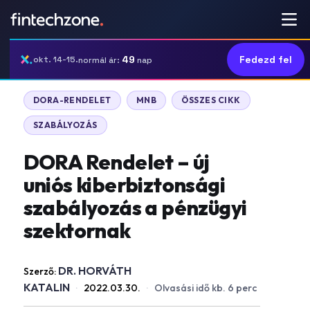
49
Fedezd fel
okt. 14-15.
normál ár:
nap
DORA-RENDELET
MNB
ÖSSZES CIKK
SZABÁLYOZÁS
DORA Rendelet – új
uniós kiberbiztonsági
szabályozás a pénzügyi
szektornak
DR. HORVÁTH
Szerző:
KATALIN
·
2022.03.30.
·
Olvasási idő kb. 6 perc