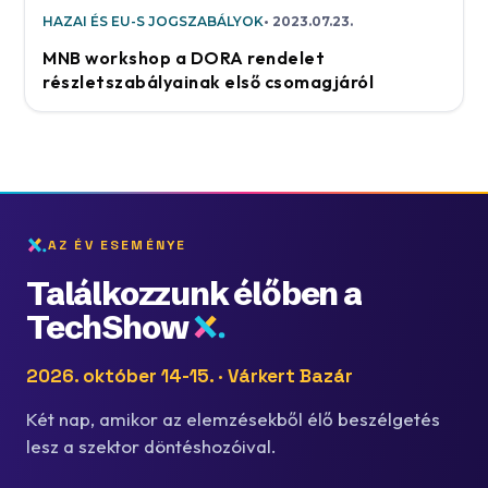
HAZAI ÉS EU-S JOGSZABÁLYOK
2023.07.23.
MNB workshop a DORA rendelet
részletszabályainak első csomagjáról
AZ ÉV ESEMÉNYE
Találkozzunk élőben a
TechShow
2026. október 14-15. · Várkert Bazár
Két nap, amikor az elemzésekből élő beszélgetés
lesz a szektor döntéshozóival.