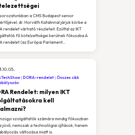
telezettségei
sorozatunkban a CMS Budapest senior
értőjével, dr. Horváth Katalinnal járjuk körbe a
 rendelet várható részleteit. Ezúttal az IKT
gáltatók fő kötelzettségei kerülnek fókuszba.A
 rendelet (az Európai Parlament...
.10.05.
kTechShow
DORA-rendelet
Összes cikk
abályozás
RA Rendelet: milyen IKT
olgáltatásokra kell
kalmazni?
nzügyi szolgáltatók számára mindig fókuszban
a jövő; nemcsak a technológiai újítások, hanem
abályozás változása miatt is.