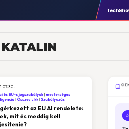
TechSh
 KATALIN
KIE
.07.30.
i és EU-s jogszabályok
mesterséges
lligencia
Összes cikk
Szabályozás
gérkezett az EU AI rendelete:
ek, mit és meddig kell
jesítenie?
Te