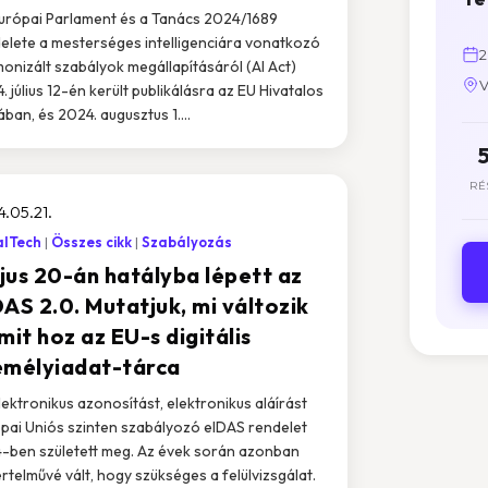
urópai Parlament és a Tanács 2024/1689
elete a mesterséges intelligenciára vonatkozó
2
onizált szabályok megállapításáról (AI Act)
V
. július 12-én került publikálásra az EU Hivatalos
ában, és 2024. augusztus 1....
RÉ
.05.21.
alTech
Összes cikk
Szabályozás
jus 20-án hatályba lépett az
AS 2.0. Mutatjuk, mi változik
mit hoz az EU-s digitális
emélyiadat-tárca
lektronikus azonosítást, elektronikus aláírást
pai Uniós szinten szabályozó eIDAS rendelet
-ben született meg. Az évek során azonban
rtelművé vált, hogy szükséges a felülvizsgálat.