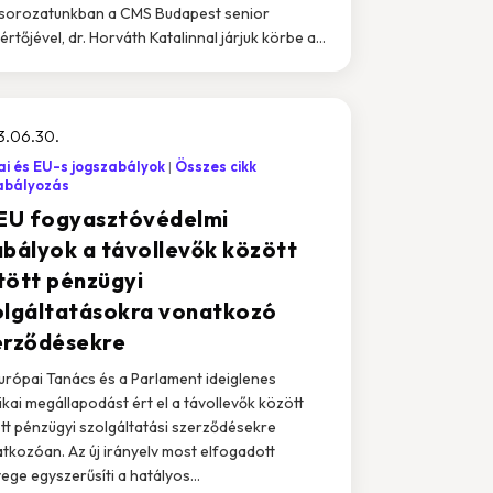
sorozatunkban a CMS Budapest senior
értőjével, dr. Horváth Katalinnal járjuk körbe a...
3.06.30.
i és EU-s jogszabályok
Összes cikk
abályozás
 EU fogyasztóvédelmi
abályok a távollevők között
tött pénzügyi
olgáltatásokra vonatkozó
erződésekre
urópai Tanács és a Parlament ideiglenes
tikai megállapodást ért el a távollevők között
tt pénzügyi szolgáltatási szerződésekre
tkozóan. Az új irányelv most elfogadott
ege egyszerűsíti a hatályos...