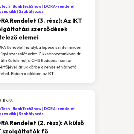
kTech
BankTechShow
DORA-rendelet
zes cikk
Szabályozás
RA Rendelet (3. rész): Az IKT
olgáltatási szerződések
telező elemei
RA Rendelet hatályba lépése szinte minden
ügyi szereplőt érint. Cikksorozatunkban dr.
áth Katalinnal, a CMS Budapest senior
értőjével járjuk körbe a rendelet várható
eteit. Ebben a cikkben az IKT...
.10.19.
kTech
BankTechShow
DORA-rendelet
zes cikk
Szabályozás
A Rendelet (2. rész): A külső
T szolgáltatók fő