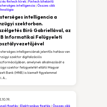
i és fintech hírek
Fintech kitekintő
terséges intelligencia
Összes cikk
chnológia
sterséges intelligencia a
nzügyi szektorban.
szélgetés Biró Gabriellával, az
B Informatikai Felügyeleti
osztályvezetőjével
sterséges intelligenciának jelentős hatása van
nzügyi szektor digitalizációs
szformációjában, amelynek alkalmazását a
ügyi szektor felügyeletét ellátó Magyar
eti Bank (MNB) is kiemelt figyelemmel
. A...
.10.19.
nali fizetés
Elektronikus fizetés
Összes cikk