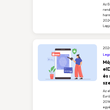
Az E
rend
harm
2024
Lapj
2024
Leg
Má
eID
és 
sz
Az e
Euró
2014
egyé