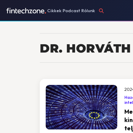
Cikkek
Podcast
Rólunk
DR. HORVÁTH
2024
Haza
inte
Me
kin
tel