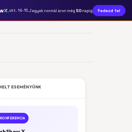
ow
50
okt. 14-15.
Fedezd fel
Jegyek normál áron még
napig
MELT ESEMÉNYÜNK
KONFERENCIA
chShow X.