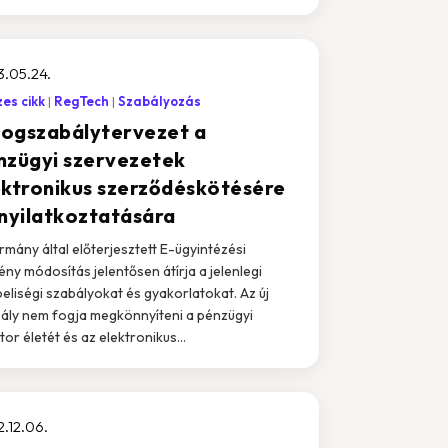
.05.24.
es cikk
RegTech
Szabályozás
 jogszabálytervezet a
nzügyi szervezetek
ektronikus szerződéskötésére
 nyilatkoztatására
rmány által előterjesztett E-ügyintézési
ény módosítás jelentősen átírja a jelenlegi
beliségi szabályokat és gyakorlatokat. Az új
ály nem fogja megkönnyíteni a pénzügyi
tor életét és az elektronikus...
.12.06.