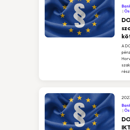
Ban
Öss
DO
sz
kö
A DO
pénz
Horv
szak
részl
2023
Ban
Öss
DOR
IK