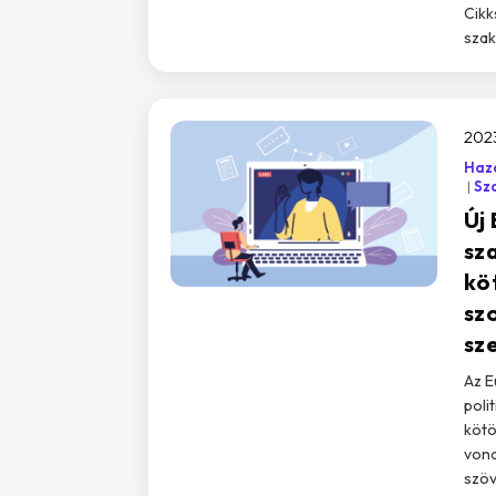
Cikk
szak
202
Haza
Sz
Új
sz
kö
sz
sz
Az E
poli
kötö
vona
szöv