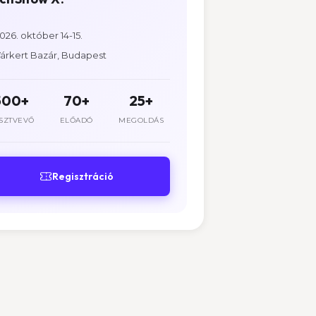
026. október 14-15.
árkert Bazár, Budapest
500+
70+
25+
SZTVEVŐ
ELŐADÓ
MEGOLDÁS
Regisztráció