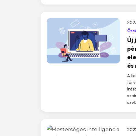
2023
Össz
Új
pé
el
és
A ko
törv
írás
szab
szek
2022