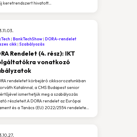
új keretrendszert hivatott...
.11.03.
kTech
BankTechShow
DORA-rendelet
zes cikk
Szabályozás
RA Rendelet (4. rész): IKT
olgáltatókra vonatkozó
abályzatok
RA rendeletet körbejáró cikksorozatunkban
Horváth Katalinnal, a CMS Budapest senior
értőjével ismerhetjük meg a szabályozás
ató részleteit.A DORA rendelet az Európai
ament és a Tanács (EU) 2022/2554 rendelete...
.10.27.