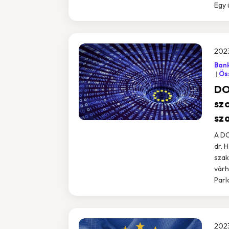
Egy 
2023
Ban
Öss
DO
sz
sz
A DO
dr. 
szak
várh
Parl
2023