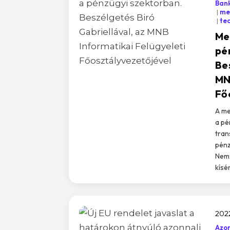
Bank
mes
te
Me
pé
Be
MN
Fő
A me
a pé
tran
pénz
Nemz
kíséri
2022
Azon