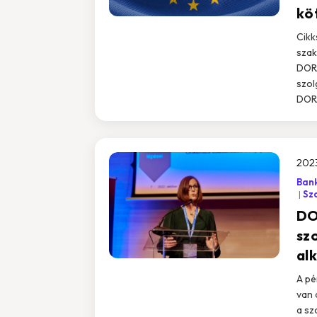
kö
Cikk
szak
DORA
szol
DORA
2023
Ban
Sz
DO
sz
al
A pé
van 
a sz