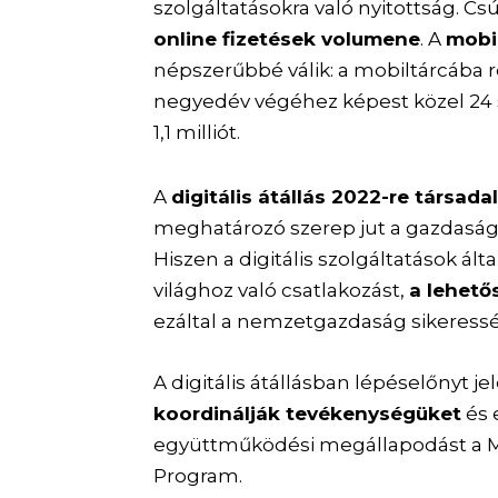
szolgáltatásokra való nyitottság. C
online fizetések volumene
. A
mobi
népszerűbbé válik: a mobiltárcába 
negyedév végéhez képest közel 24
1,1 milliót.
A
digitális átállás 2022-re társa
meghatározó szerep jut a gazdaság
Hiszen a digitális szolgáltatások ált
világhoz való csatlakozást,
a lehető
ezáltal a nemzetgazdaság sikeressé
A digitális átállásban lépéselőnyt je
koordinálják tevékenységüket
és 
együttműködési megállapodást a Ma
Program.