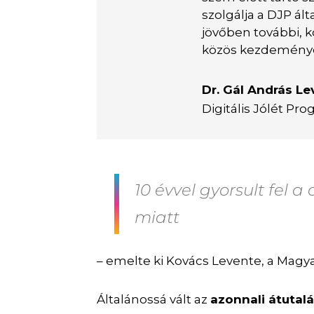
szolgálja a DJP ál
jövőben további, 
közös kezdeménye
Dr. Gál András L
Digitális Jólét Pr
10 évvel gyorsult fel a
miatt
– emelte ki Kovács Levente, a Magya
Általánossá vált az
azonnali átutal