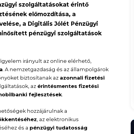
zügyi szolgáltatásokat érintő
sztésének előmozdítása, a
elése, a Digitális Jólét Pénzügyi
inősített pénzügyi szolgáltatások
figyelem irányult az online elérhető,
ra
. A nemzetgazdaság és az állampolgárok
nyöket biztosítanak az
azonnali fizetési
gáltatások, az
érintésmentes fizetési
obilbanki fejlesztések
.
hetőségek hozzájárulnak a
ökkentéséhez
, az elektronikus
éséhez és a
pénzügyi tudatosság