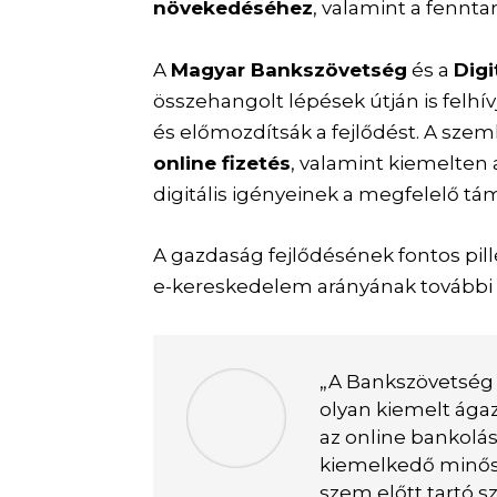
növekedéséhez
, valamint a fennta
A
Magyar Bankszövetség
és a
Digi
összehangolt lépések útján is felhí
és előmozdítsák a fejlődést. A sze
online fizetés
, valamint kiemelten 
digitális igényeinek a megfelelő tám
A gazdaság fejlődésének fontos pill
e-kereskedelem arányának további
„A Bankszövetség é
olyan kiemelt ágaz
az online bankolás
kiemelkedő minős
szem előtt tartó s