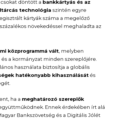
súcsokat döntött a
bankkártyás és az
ltárcás technológia
szintén egyre
regisztrált kártyák száma a megelőző
 százalékos növekedéssel meghaladta az
dalmi közprogrammá vált
, melyben
 és a kormányzat minden szereplőjére.
alános használata biztosítja a globális
ségek hatékonyabb kihasználását
és
gét.
lent, ha a
meghatározó szereplők
együttműködnek. Ennek érdekében írt alá
gyar Bankszövetség és a Digitális Jólét