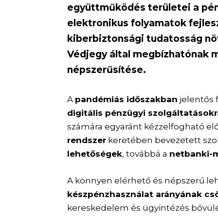
együttműködés területei a pén
elektronikus folyamatok fejle
kiberbiztonsági tudatosság növ
Védjegy által megbízhatónak m
népszerűsítése.
A
pandémiás időszakban
jelentős 
digitális pénzügyi szolgáltatások
számára egyaránt kézzelfogható elő
rendszer
keretében bevezetett szol
lehetőségek
, továbbá a
netbanki-m
A könnyen elérhető és népszerű le
készpénzhasználat arányának cs
kereskedelem és ügyintézés bővül