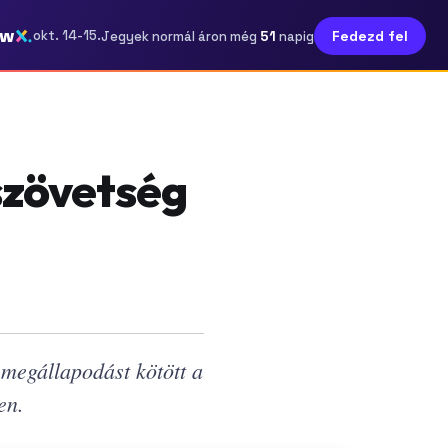
ow
51
okt. 14-15.
Fedezd fel
Jegyek normál áron még
napig
szövetség
megállapodást kötött a
en.