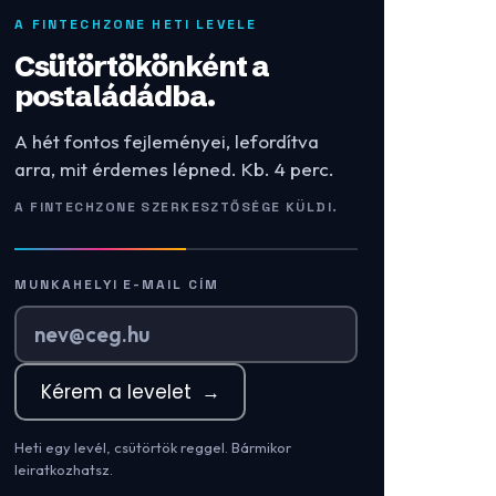
A FINTECHZONE HETI LEVELE
Csütörtökönként a
postaládádba.
A hét fontos fejleményei, lefordítva
arra, mit érdemes lépned. Kb. 4 perc.
A FINTECHZONE SZERKESZTŐSÉGE KÜLDI.
MUNKAHELYI E-MAIL CÍM
Kérem a levelet
→
Heti egy levél, csütörtök reggel. Bármikor
leiratkozhatsz.