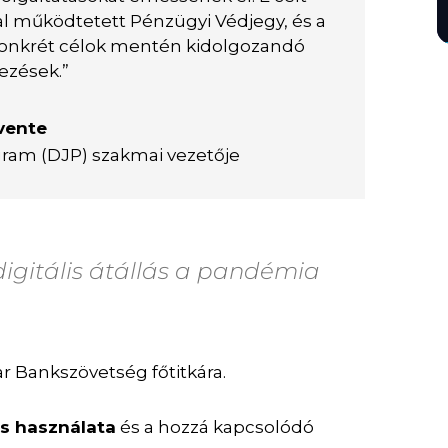
tal működtetett Pénzügyi Védjegy, és a
konkrét célok mentén kidolgozandó
zések.”
evente
ogram (DJP) szakmai vezetője
 digitális átállás a pandémia
r Bankszövetség főtitkára.
ás használata
és a hozzá kapcsolódó