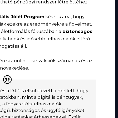
rtható pénzügyi rendszer létrejöttéhez.
tális Jólét Program
készek arra, hogy
vják ezekre az eredményekre a figyelmet,
mléletformálás fókuszában a
biztonságos
a fiatalok és idősebb felhasználók eltérő
ogatása áll.
ére az online tranzakciók számának és az
 növekedése.
s a DJP is elkötelezett a mellett, hogy
atokban, mint a digitális pénzügyek,
, a fogyasztók/felhasználók
égű, biztonságos és ügyféligényeket
zolgáltatásokat érhessenek el. E célt