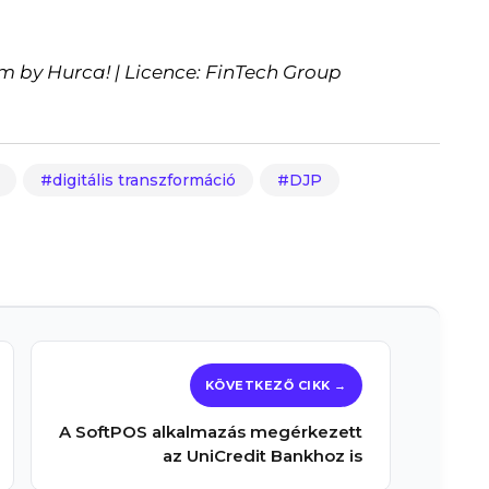
m by Hurca! | Licence: FinTech Group
digitális transzformáció
DJP
A SoftPOS alkalmazás megérkezett
az UniCredit Bankhoz is