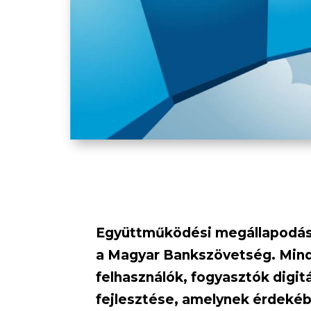
Együttműködési megállapodást 
a Magyar Bankszövetség. Mindk
felhasználók, fogyasztók digit
fejlesztése, amelynek érdekéb