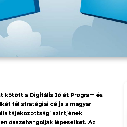
kötött a Digitális Jólét Program és
ét fél stratégiai célja a magyar
ális tájékozottsági szintjének
en összehangolják lépéseiket. Az