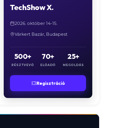
TechShow X.
2026. október 14-15.
Várkert Bazár, Budapest
500+
70+
25+
RÉSZTVEVŐ
ELŐADÓ
MEGOLDÁS
Regisztráció