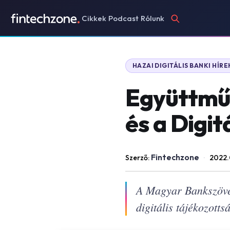
Cikkek
Podcast
Rólunk
HAZAI DIGITÁLIS BANKI HÍRE
Együttmű
és a Digit
Fintechzone
Szerző:
·
2022.
A Magyar Bankszövet
digitális tájékozotts