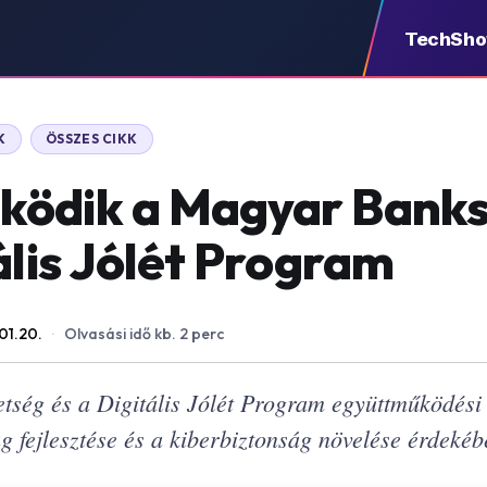
TechSh
K
ÖSSZES CIKK
ködik a Magyar Bank
ális Jólét Program
01.20.
·
Olvasási idő kb. 2 perc
ség és a Digitális Jólét Program együttműködési 
ág fejlesztése és a kiberbiztonság növelése érdekéb