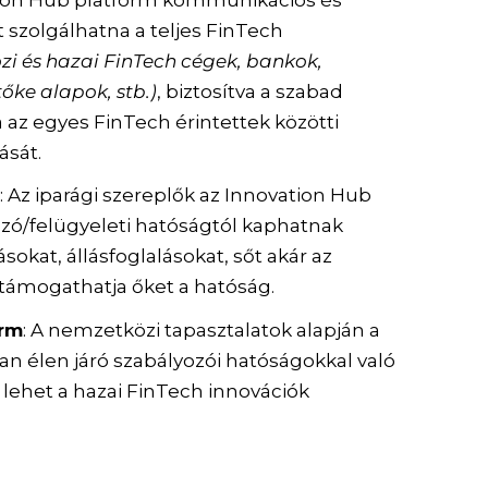
 szolgálhatna a teljes FinTech
i és hazai FinTech cégek, bankok,
tőke alapok, stb.)
, biztosítva a szabad
az egyes FinTech érintettek közötti
ását.
: Az iparági szereplők az Innovation Hub
zó/felügyeleti hatóságtól kaphatnak
okat, állásfoglalásokat, sőt akár az
támogathatja őket a hatóság.
orm
: A nemzetközi tapasztalatok alapján a
 élen járó szabályozói hatóságokkal való
 lehet a hazai FinTech innovációk