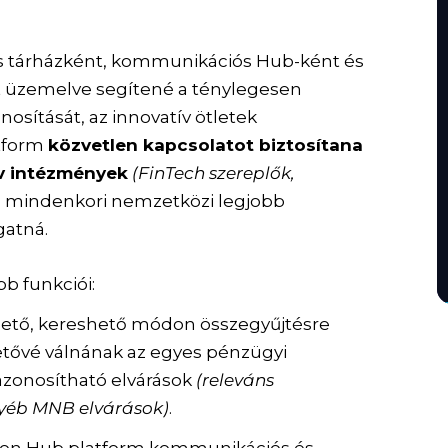
s tárházként, kommunikációs Hub-ként és
t üzemelve segítené a ténylegesen
osítását, az innovatív ötletek
atform
közvetlen kapcsolatot biztosítana
ív intézmények
(FinTech szereplők,
 a mindenkori nemzetközi legjobb
gatná.
b funkciói:
hető, kereshető módon összegyűjtésre
etővé válnának az egyes pénzügyi
azonosítható elvárások
(releváns
gyéb MNB elvárások)
.
tion Hub platform kommunikációs és