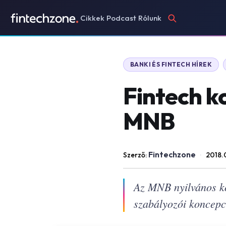
Cikkek
Podcast
Rólunk
BANKI ÉS FINTECH HÍREK
Fintech ko
MNB
Fintechzone
Szerző:
·
2018.
Az MNB nyilvános kon
szabályozói koncepci