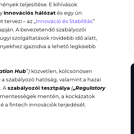
ények teljesítése. E kihívások
gy
innovációs hálózat
és egy ún.
 tervezi – az „
Innováció és Stabilitás
”
pján. A bevezetendő szabályozói
ügyi szolgáltatások rövidebb idő alatt,
ényekhez igazodva a lehető legkisebb
ation Hub
”)
közvetlen, kölcsönösen
 a szabályozó hatóság, valamint a hazai
. A
szabályozói tesztpálya
(
„Regulatory
i mentességek mentén, a kockázatok
 a fintech innovációk terjedését.