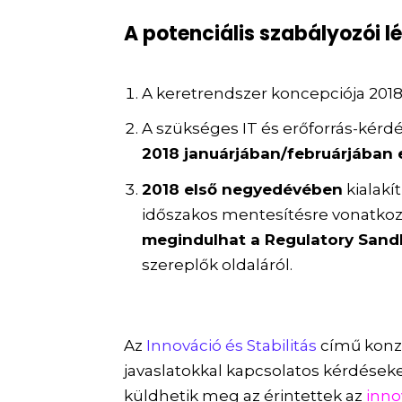
A potenciális szabályozói 
A keretrendszer koncepciója 2018
A szükséges IT és erőforrás-kérd
2018 januárjában/februárjában
2018 első negyedévében
kialakí
időszakos mentesítésre vonatkozó
megindulhat a Regulatory Sand
szereplők oldaláról.
Az
Innováció és Stabilitás
című konz
javaslatokkal kapcsolatos kérdések
küldhetik meg az érintettek az
inn