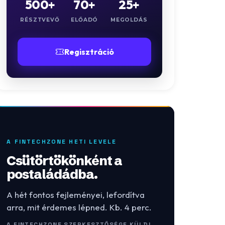
500+
70+
25+
RÉSZTVEVŐ
ELŐADÓ
MEGOLDÁS
Regisztráció
A FINTECHZONE HETI LEVELE
Csütörtökönként a
postaládádba.
A hét fontos fejleményei, lefordítva
arra, mit érdemes lépned. Kb. 4 perc.
A FINTECHZONE SZERKESZTŐSÉGE KÜLDI.