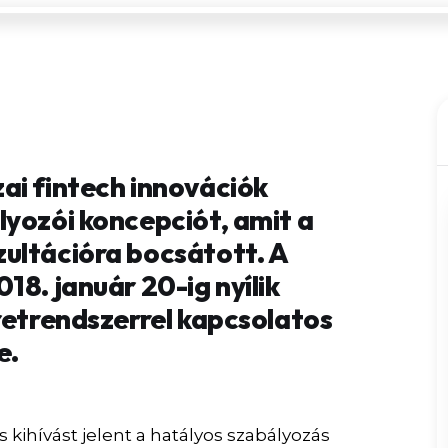
ai fintech innovációk
lyozói koncepciót, amit a
ultációra bocsátott. A
18. január 20-ig nyílik
retrendszerrel kapcsolatos
e.
 kihívást jelent a hatályos szabályozás