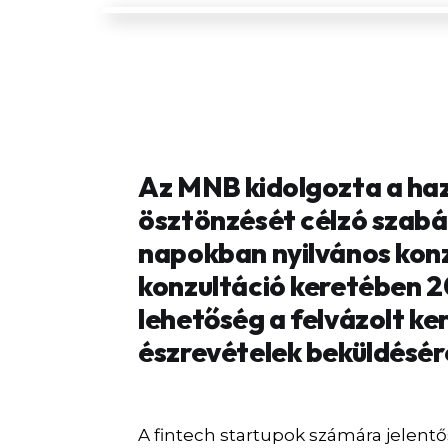
Az MNB kidolgozta a haz
ösztönzését célzó szabá
napokban nyilvános konz
konzultáció keretében 20
lehetőség a felvázolt ke
észrevételek beküldésér
A fintech startupok számára jelentős