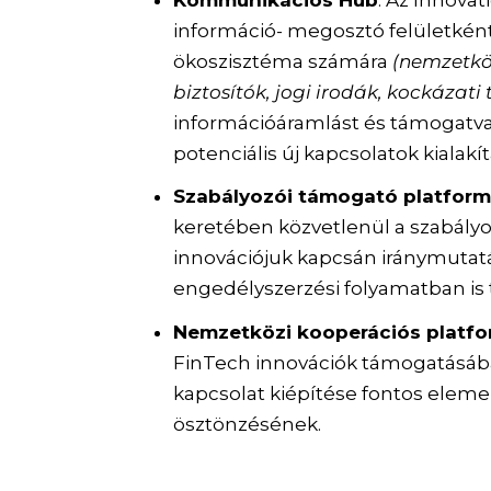
információ- megosztó felületként
ökoszisztéma számára
(nemzetköz
biztosítók, jogi irodák, kockázati 
információáramlást és támogatva 
potenciális új kapcsolatok kialakít
Szabályozói támogató platform
keretében közvetlenül a szabályo
innovációjuk kapcsán iránymutatás
engedélyszerzési folyamatban is 
Nemzetközi kooperációs platf
FinTech innovációk támogatásában
kapcsolat kiépítése fontos eleme
ösztönzésének.