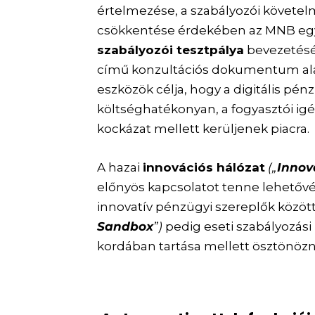
értelmezése, a szabályozói követelm
csökkentése érdekében az MNB e
szabályozói tesztpálya
bevezetését
című konzultációs dokumentum ala
eszközök célja, hogy a digitális pénz
költséghatékonyan, a fogyasztói ig
kockázat mellett kerüljenek piacra.
A hazai
innovációs hálózat
(„
Innov
előnyös kapcsolatot tenne lehetővé
innovatív pénzügyi szereplők között
Sandbox
”)
pedig eseti szabályozás
kordában tartása mellett ösztönözné