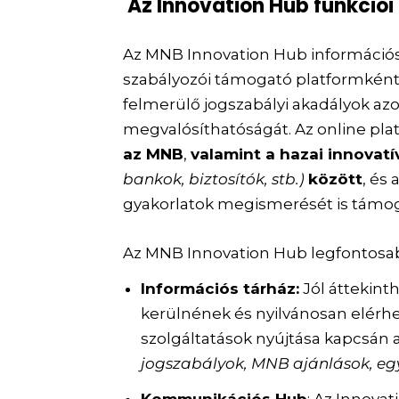
Az Innovation Hub funkciói
Az MNB Innovation Hub információ
szabályozói támogató platformkén
felmerülő jogszabályi akadályok azon
megvalósíthatóságát. Az online pl
az MNB
,
valamint a hazai innovat
bankok, biztosítók, stb.)
között
, és
gyakorlatok megismerését is támo
Az MNB Innovation Hub legfontosab
Információs tárház:
Jól áttekint
kerülnének és nyilvánosan elérh
szolgáltatások nyújtása kapcsán 
jogszabályok, MNB ajánlások, e
Kommunikációs Hub
: Az Innova