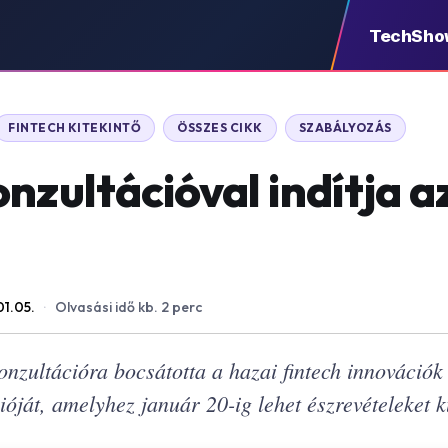
TechSho
FINTECH KITEKINTŐ
ÖSSZES CIKK
SZABÁLYOZÁS
nzultációval indítja a
01.05.
·
Olvasási idő kb. 2 perc
zultációra bocsátotta a hazai fintech innovációk 
óját, amelyhez január 20-ig lehet észrevételeket k