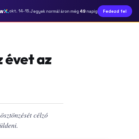
w
49
okt. 14-15.
Fedezd fel
Jegyek normál áron még
napig
z évet az
ösztönzését célzó
üldeni.