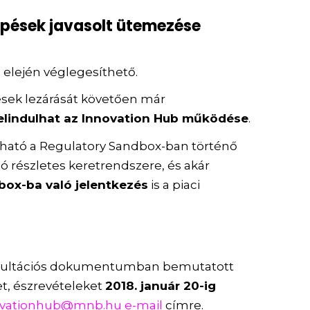
lépések javasolt ütemezése
 elején véglegesíthető.
ések lezárását követően már
 elindulhat az Innovation Hub működése
.
tható a Regulatory Sandbox-ban történő
 részletes keretrendszere, és akár
box-ba való jelentkezés
is a piaci
ultációs dokumentumban bemutatott
et, észrevételeket
2018. január 20-ig
ovationhub@mnb.hu e-mail
címre.