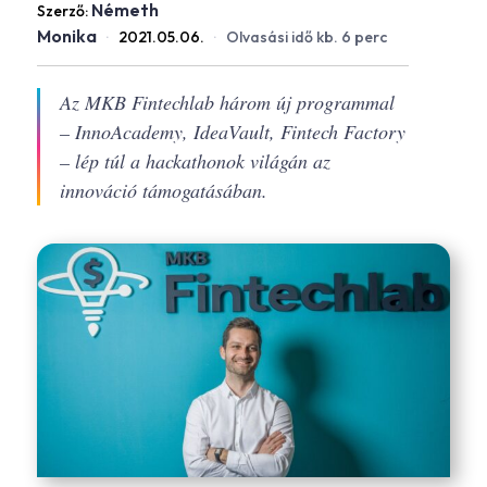
Németh
Szerző:
Monika
·
2021.05.06.
·
Olvasási idő kb. 6 perc
Az MKB Fintechlab három új programmal
– InnoAcademy, IdeaVault, Fintech Factory
– lép túl a hackathonok világán az
innováció támogatásában.