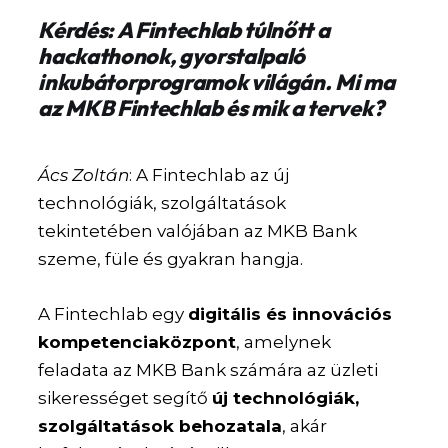
Kérdés: A Fintechlab túlnőtt a
hackathonok, gyorstalpaló
inkubátorprogramok világán. Mi ma
az MKB Fintechlab és mik a tervek?
Ács Zoltán
: A Fintechlab az új
technológiák, szolgáltatások
tekintetében valójában az MKB Bank
szeme, füle és gyakran hangja.
A Fintechlab egy
digitális és innovációs
kompetenciaközpont
, amelynek
feladata az MKB Bank számára az üzleti
sikerességet segítő
új technológiák,
szolgáltatások behozatala
, akár