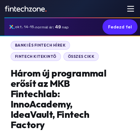
49
Fedezd fel
okt. 14-15.
normál ár:
nap
BANKI ÉS FINTECH HÍREK
FINTECH KITEKINTŐ
ÖSSZES CIKK
Három új programmal
erősít az MKB
Fintechlab:
InnoAcademy,
IdeaVault, Fintech
Factory