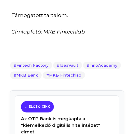
Támogatott tartalom.
Címlapfotó: MKB Fintechlab
Fintech Factory
IdeaVault
InnoAcademy
MKB Bank
MKB Fintechlab
Az OTP Bank is megkapta a
"kiemelkedő digitális hitelintézet"
címet