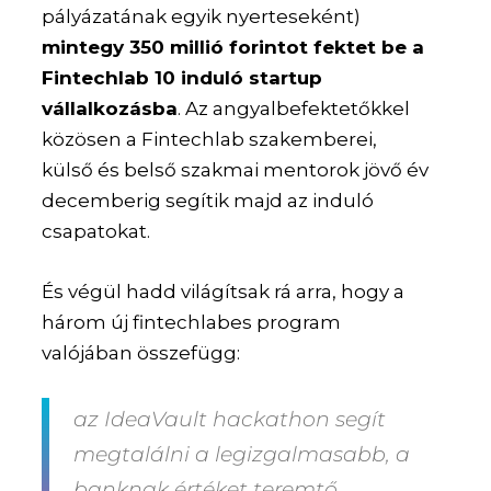
pályázatának egyik nyerteseként)
mintegy 350 millió forintot fektet be a
Fintechlab 10 induló startup
vállalkozásba
. Az angyalbefektetőkkel
közösen a Fintechlab szakemberei,
külső és belső szakmai mentorok jövő év
decemberig segítik majd az induló
csapatokat.
És végül hadd világítsak rá arra, hogy a
három új fintechlabes program
valójában összefügg:
az IdeaVault hackathon segít
megtalálni a legizgalmasabb, a
banknak értéket teremtő