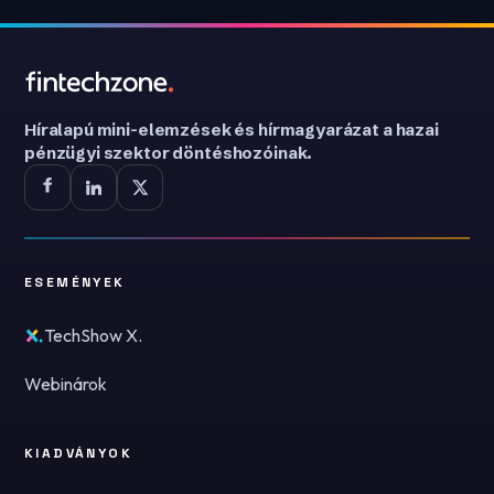
Híralapú mini-elemzések és hírmagyarázat a hazai
pénzügyi szektor döntéshozóinak.
ESEMÉNYEK
TechShow X.
Webinárok
KIADVÁNYOK