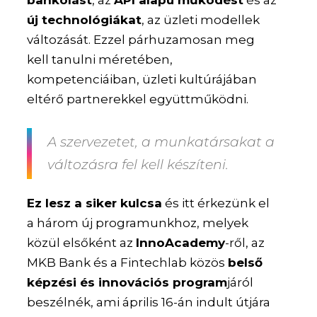
bankolást
, az
API alapú működést
és az
új technológiákat
, az üzleti modellek
változását. Ezzel párhuzamosan meg
kell tanulni méretében,
kompetenciáiban, üzleti kultúrájában
eltérő partnerekkel együttműködni.
A szervezetet, a munkatársakat a
változásra fel kell készíteni.
Ez lesz a siker kulcsa
és itt érkezünk el
a három új programunkhoz, melyek
közül elsőként az
InnoAcademy
-ről, az
MKB Bank és a Fintechlab közös
belső
képzési és innovációs program
járól
beszélnék, ami április 16-án indult útjára