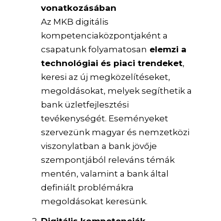
vonatkozásában
Az MKB digitális
kompetenciaközpontjaként a
csapatunk folyamatosan
elemzi a
technológiai és piaci trendeket
,
keresi az új megközelítéseket,
megoldásokat, melyek segíthetik a
bank üzletfejlesztési
tevékenységét. Eseményeket
szervezünk magyar és nemzetközi
viszonylatban a bank jövője
szempontjából releváns témák
mentén, valamint a bank által
definiált problémákra
megoldásokat keresünk.
Digitális kompetenciák