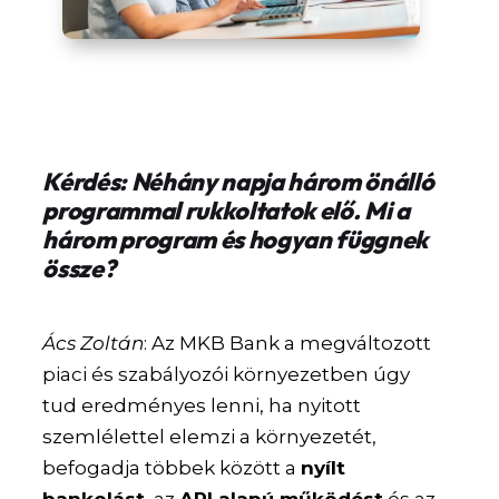
Kérdés: Néhány napja három önálló
programmal rukkoltatok elő. Mi a
három program és hogyan függnek
össze?
Ács Zoltán
: Az MKB Bank a megváltozott
piaci és szabályozói környezetben úgy
tud eredményes lenni, ha nyitott
szemlélettel elemzi a környezetét,
befogadja többek között a
nyílt