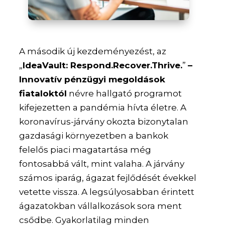
A második új kezdeményezést, az
„
IdeaVault: Respond.Recover.Thrive.
”
–
Innovatív pénzügyi megoldások
fiataloktól
névre hallgató programot
kifejezetten a pandémia hívta életre. A
koronavírus-járvány okozta bizonytalan
gazdasági környezetben a bankok
felelős piaci magatartása még
fontosabbá vált, mint valaha. A járvány
számos iparág, ágazat fejlődését évekkel
vetette vissza. A legsúlyosabban érintett
ágazatokban vállalkozások sora ment
csődbe. Gyakorlatilag minden