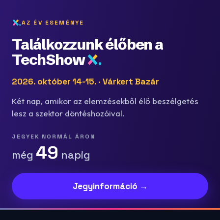
AZ ÉV ESEMÉNYE
Találkozzunk élőben a
TechShow
2026. október 14-15. · Várkert Bazár
Két nap, amikor az elemzésekből élő beszélgetés
lesz a szektor döntéshozóival.
JEGYEK NORMÁL ÁRON
49
még
napig
Jegyinformáció →