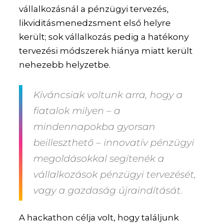
vállalkozásnál a pénzügyi tervezés,
likviditásmenedzsment első helyre
került; sok vállalkozás pedig a hatékony
tervezési módszerek hiánya miatt került
nehezebb helyzetbe.
Kíváncsiak voltunk arra, hogy a
fiatalok milyen – a
mindennapokba gyorsan
beilleszthető – innovatív pénzügyi
megoldásokkal segítenék a
vállalkozások pénzügyi tervezését,
vagy a gazdaság újraindítását.
A hackathon célja volt, hogy találjunk