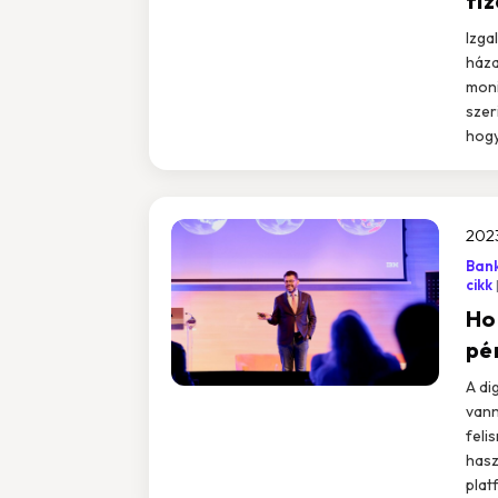
fiz
Izga
háza
moni
szer
hogy
2023
Ban
cikk
Hol
pé
A di
vann
feli
hasz
plat