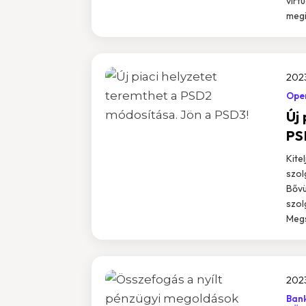
virt
megi
2023
Ope
Új
PS
Kite
szol
Bővü
szol
Megs
2023
Bank