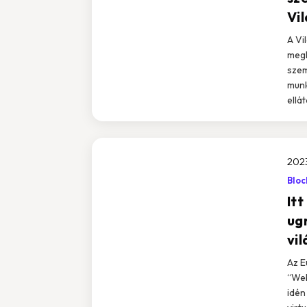
Vi
A Vi
megk
szem
munk
ellá
2023
Bloc
It
ugr
vil
Az E
“Web
idén