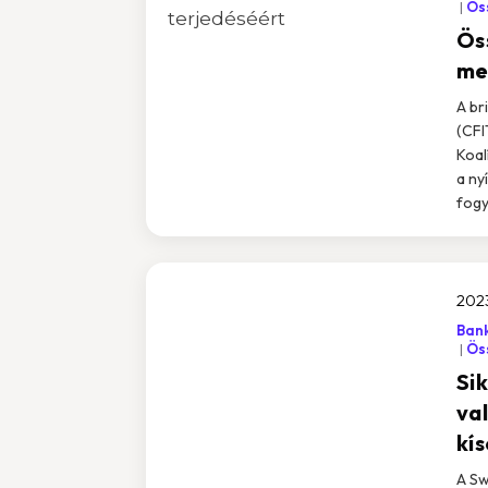
Öss
Ös
me
A br
(CFI
Koal
a ny
fogy
2023
Bank
Öss
Si
val
kí
A Sw