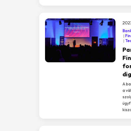
2023
Bank
Fi
Te
Pan
Fi
fo
dig
A ba
a vá
szol
ügyf
kiszo