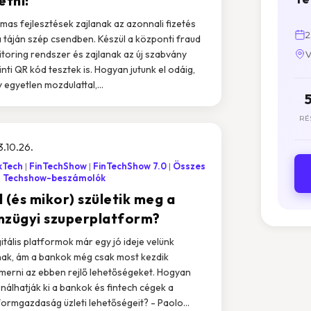
etni!
lmas fejlesztések zajlanak az azonnali fizetés
2
 táján szép csendben. Készül a központi fraud
toring rendszer és zajlanak az új szabvány
V
inti QR kód tesztek is. Hogyan jutunk el odáig,
 egyetlen mozdulattal,...
RÉ
.10.26.
kTech
FinTechShow
FinTechShow 7.0
Összes
Techshow-beszámolók
 (és mikor) születik meg a
nzügyi szuperplatform?
gitális platformok már egy jó ideje velünk
ak, ám a bankok még csak most kezdik
smerni az ebben rejlő lehetőségeket. Hogyan
nálhatják ki a bankok és fintech cégek a
formgazdaság üzleti lehetőségeit? - Paolo...