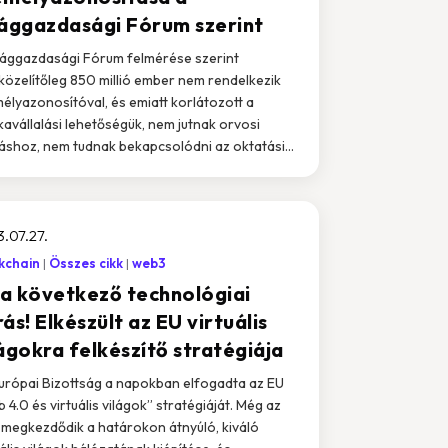
lággazdasági Fórum szerint
lággazdasági Fórum felmérése szerint
özelítőleg 850 millió ember nem rendelkezik
élyazonosítóval, és emiatt korlátozott a
avállalási lehetőségük, nem jutnak orvosi
táshoz, nem tudnak bekapcsolódni az oktatási...
.07.27.
kchain
Összes cikk
web3
t a következő technológiai
ás! Elkészült az EU virtuális
ágokra felkészítő stratégiája
urópai Bizottság a napokban elfogadta az EU
 4.0 és virtuális világok” stratégiáját. Még az
 megkezdődik a határokon átnyúló, kiváló