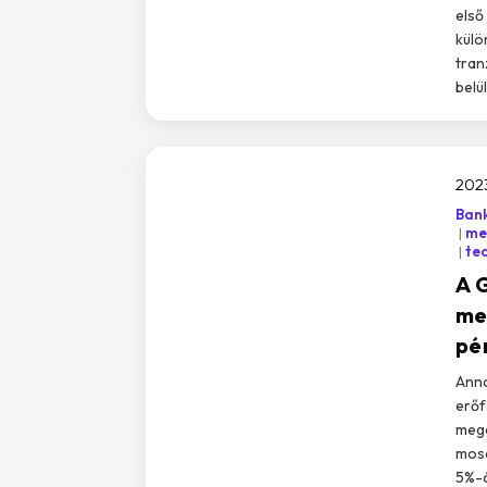
első
külö
tran
belü
202
Ban
mes
te
A 
me
pé
Anna
erőf
mege
moso
5%-át