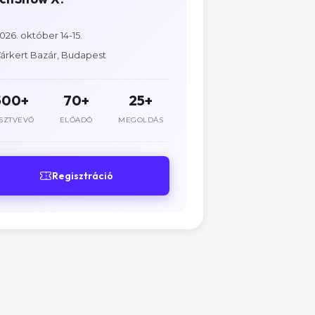
026. október 14-15.
árkert Bazár, Budapest
500+
70+
25+
SZTVEVŐ
ELŐADÓ
MEGOLDÁS
Regisztráció