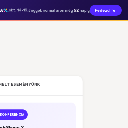
ow
52
okt. 14-15.
Fedezd fel
Jegyek normál áron még
napig
MELT ESEMÉNYÜNK
KONFERENCIA
chShow X.