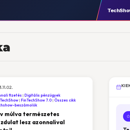
TechSh
ka
KIE
.11.02.
nali fizetés
Digitális pénzügyek
nTechShow
FinTechShow 7.0
Összes cikk
chshow-beszámolók
év múlva természetes
zdulat lesz azonnalival
Te