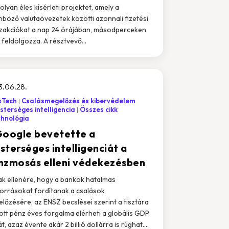
 olyan éles kísérleti projektet, amely a
nböző valutaövezetek közötti azonnali fizetési
zakciókat a nap 24 órájában, másodperceken
l feldolgozza. A résztvevő...
3.06.28.
kTech
Csalásmegelőzés és kibervédelem
terséges intelligencia
Összes cikk
chnológia
Google bevetette a
sterséges intelligenciát a
nzmosás elleni védekezésben
k ellenére, hogy a bankok hatalmas
orrásokat fordítanak a csalások
lőzésére, az ENSZ becslései szerint a tisztára
tt pénz éves forgalma elérheti a globális GDP
, azaz évente akár 2 billió dollárra is rúghat....