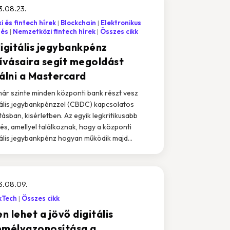
3.08.23.
i és fintech hírek
Blockchain
Elektronikus
tés
Nemzetközi fintech hírek
Összes cikk
digitális jegybankpénz
hívásaira segít megoldást
lálni a Mastercard
ár szinte minden központi bank részt vesz
tális jegybankpénzzel (CBDC) kapcsolatos
tásban, kisérletben. Az egyik legkritikusabb
és, amellyel találkoznak, hogy a központi
tális jegybankpénz hogyan működik majd...
3.08.09.
kTech
Összes cikk
en lehet a jövő digitális
emélyazonosítása a