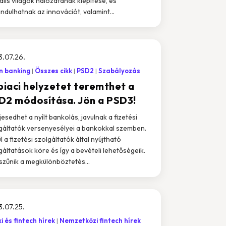
uális világok hálózatának kiépítése, és
ndulhatnak az innovációt, valamint...
.07.26.
n banking
Összes cikk
PSD2
Szabályozás
 piaci helyzetet teremthet a
D2 módosítása. Jön a PSD3!
ljesedhet a nyílt bankolás, javulnak a fizetési
gáltatók versenyesélyei a bankokkal szemben.
l a fizetési szolgáltatók által nyújtható
gáltatások köre és így a bevételi lehetőségeik.
zűnik a megkülönböztetés...
.07.25.
i és fintech hírek
Nemzetközi fintech hírek