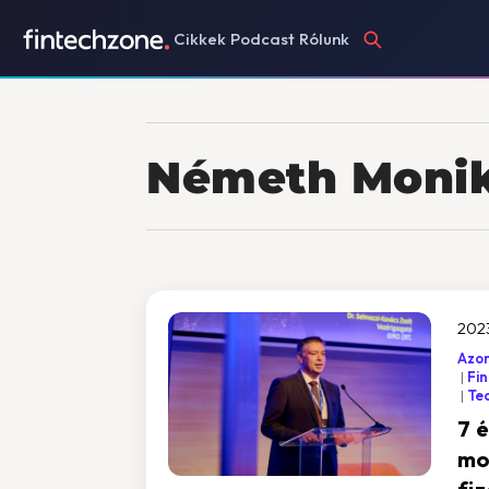
Cikkek
Podcast
Rólunk
Németh Moni
2023
Azon
Fi
Te
7 
mo