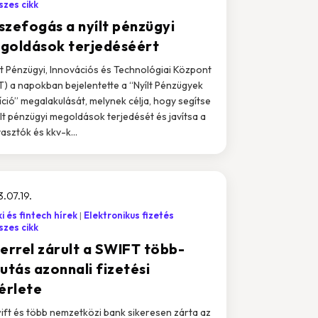
zes cikk
szefogás a nyílt pénzügyi
goldások terjedéséért
it Pénzügyi, Innovációs és Technológiai Központ
T) a napokban bejelentette a “Nyílt Pénzügyek
íció” megalakulását, melynek célja, hogy segítse
ílt pénzügyi megoldások terjedését és javítsa a
asztók és kkv-k...
.07.19.
i és fintech hírek
Elektronikus fizetés
zes cikk
kerrel zárult a SWIFT több-
utás azonnali fizetési
sérlete
ift és több nemzetközi bank sikeresen zárta az