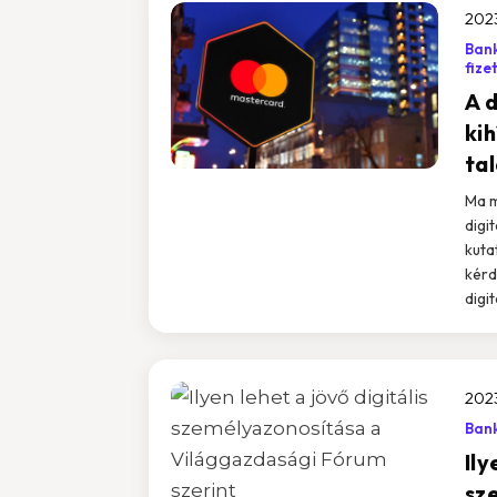
202
Bank
fize
A 
ki
ta
Ma m
digi
kuta
kérd
digi
202
Ban
Ily
sz