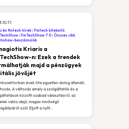
.10.17.
i és fintech hírek
Fintech kitekintő
nTechShow
FinTechShow 7.0
Összes cikk
chshow-beszámolók
agiotis Kriaris a
nTechShow-n: Ezek a trendek
rmálhatják majd a pénzügyek
itális jövőjét
nkszektorban évek óta egyetlen dolog állandó,
ltozás. A változás amely a szolgáltatók és a
gáltatások közötti szabad választásról, az
elek valós idejű, magas minőségű
lgálásáról szól. Eljött a nyílt...