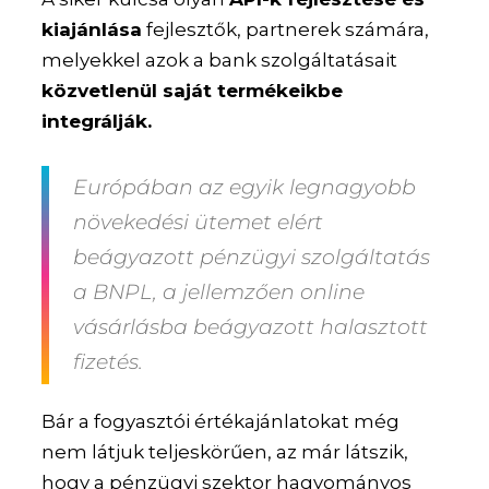
kiajánlása
fejlesztők, partnerek számára,
melyekkel azok a bank szolgáltatásait
közvetlenül saját termékeikbe
integrálják.
Európában az egyik legnagyobb
növekedési ütemet elért
beágyazott pénzügyi szolgáltatás
a BNPL, a jellemzően online
vásárlásba beágyazott halasztott
fizetés.
Bár a fogyasztói értékajánlatokat még
nem látjuk teljeskörűen, az már látszik,
hogy a pénzügyi szektor hagyományos