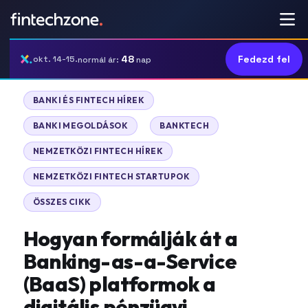
48
Fedezd fel
okt. 14-15.
normál ár:
nap
|
BANKI ÉS FINTECH HÍREK
|
|
BANKI MEGOLDÁSOK
BANKTECH
|
NEMZETKÖZI FINTECH HÍREK
|
NEMZETKÖZI FINTECH STARTUPOK
ÖSSZES CIKK
Hogyan formálják át a
Banking-as-a-Service
(BaaS) platformok a
digitális pénzügyi