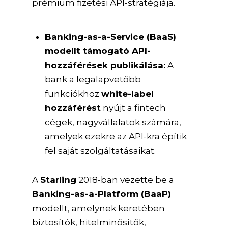
prémium fizetési API-stratégiája.
Banking-as-a-Service (BaaS)
modellt támogató API-
hozzáférések publikálása:
A
bank a legalapvetőbb
funkciókhoz
white-label
hozzáférést
nyújt a fintech
cégek, nagyvállalatok számára,
amelyek ezekre az API-kra építik
fel saját szolgáltatásaikat.
A
Starling
2018-ban vezette be a
Banking-as-a-Platform (BaaP)
modellt, amelynek keretében
biztosítók, hitelminősítők,