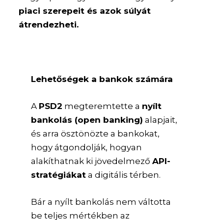
piaci szerepeit és azok súlyát
átrendezheti.
Lehetőségek a bankok számára
A
PSD2
megteremtette a
nyílt
bankolás (open banking)
alapjait,
és arra ösztönözte a bankokat,
hogy átgondolják, hogyan
alakíthatnak ki jövedelmező
API-
stratégiákat
a digitális térben.
Bár a nyílt bankolás nem váltotta
be teljes mértékben az