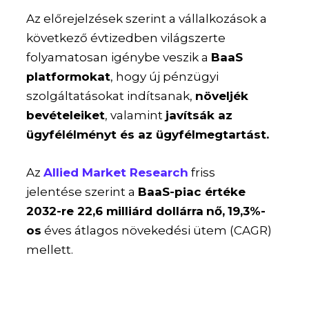
Az előrejelzések szerint a vállalkozások a
következő évtizedben világszerte
folyamatosan igénybe veszik a
BaaS
platformokat
, hogy új pénzügyi
szolgáltatásokat indítsanak,
növeljék
bevételeiket
, valamint
javítsák az
ügyfélélményt és az ügyfélmegtartást.
Az
Allied Market Research
friss
jelentése szerint a
BaaS-piac értéke
2032-re 22,6 milliárd dollárra
nő,
19,3%-
os
éves átlagos növekedési ütem (CAGR)
mellett.