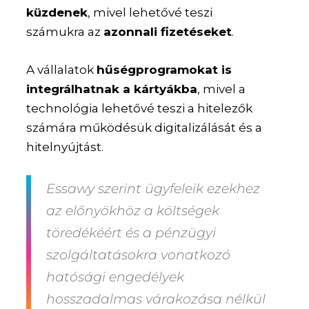
küzdenek
, mivel lehetővé teszi
számukra az
azonnali fizetéseket
.
A vállalatok
hűségprogramokat is
integrálhatnak a kártyákba
, mivel a
technológia lehetővé teszi a hitelezők
számára működésük digitalizálását és a
hitelnyújtást.
Essawy szerint ügyfeleik ezekhez
az előnyökhöz a költségek
töredékéért és a pénzügyi
szolgáltatásokra vonatkozó
hatósági engedélyek
hosszadalmas várakozása nélkül