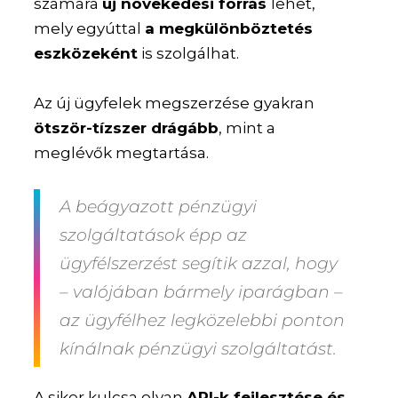
számára
új növekedési forrás
lehet,
mely egyúttal
a megkülönböztetés
eszközeként
is szolgálhat.
Az új ügyfelek megszerzése gyakran
ötször-tízszer drágább
, mint a
meglévők megtartása.
A beágyazott pénzügyi
szolgáltatások épp az
ügyfélszerzést segítik azzal, hogy
– valójában bármely iparágban –
az ügyfélhez legközelebbi ponton
kínálnak pénzügyi szolgáltatást.
A siker kulcsa olyan
API-k fejlesztése és