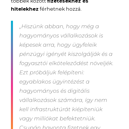
többek között
fizetésekhez és
hitelekhez
férhetnek hozzá.
„Hiszünk abban, hogy még a
hagyományos vállalkozások is
képesek arra, hogy ügyfeleik
pénzügyi igényét kiszolgálják és a
fogyasztói elköteleződést növeljék.
Ezt próbáljuk felépíteni:
egyablakos ügyintézést a
hagyományos és digitális
vállalkozások számára, így nem
kell infrastruktúrát kiépíteniük
vagy milliókat befektetniük.
Csupán havonta fizetnek egy