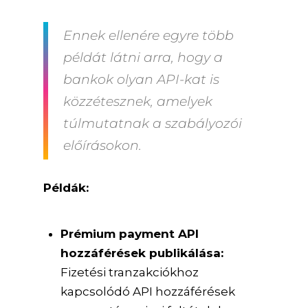
Ennek ellenére egyre több
példát látni arra, hogy a
bankok olyan API-kat is
közzétesznek, amelyek
túlmutatnak a szabályozói
előírásokon.
Példák:
Prémium payment API
hozzáférések publikálása:
Fizetési tranzakciókhoz
kapcsolódó API hozzáférések