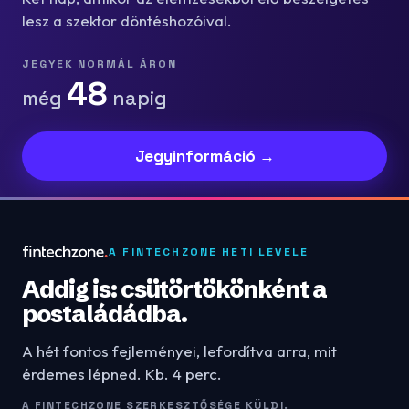
lesz a szektor döntéshozóival.
JEGYEK NORMÁL ÁRON
48
még
napig
Jegyinformáció →
A FINTECHZONE HETI LEVELE
Addig is: csütörtökönként a
postaládádba.
A hét fontos fejleményei, lefordítva arra, mit
érdemes lépned. Kb. 4 perc.
A FINTECHZONE SZERKESZTŐSÉGE KÜLDI.