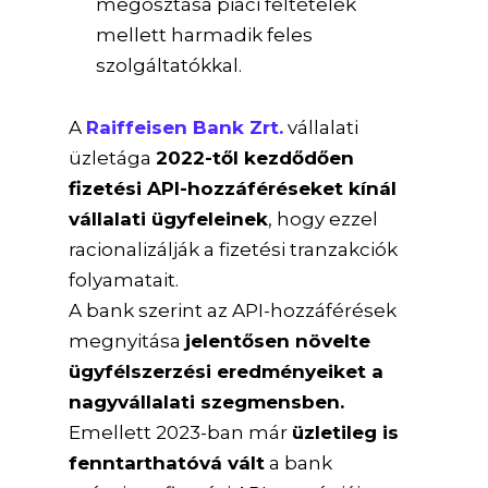
megosztása piaci feltételek
mellett harmadik feles
szolgáltatókkal.
A
Raiffeisen Bank Zrt.
vállalati
üzletága
2022-től kezdődően
fizetési API-hozzáféréseket kínál
vállalati ügyfeleinek
, hogy ezzel
racionalizálják a fizetési tranzakciók
folyamatait.
A bank szerint az API-hozzáférések
megnyitása
jelentősen növelte
ügyfélszerzési eredményeiket a
nagyvállalati szegmensben.
Emellett 2023-ban már
üzletileg is
fenntarthatóvá vált
a bank