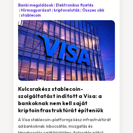
Banki megoldások
Elektronikus fizetés
Hírmagyarázat
kriptovaluták
Összes cikk
stablecoin
Kulcsrakész stablecoin-
szolgáltatást indított a Visa: a
bankoknak nem kell saját
kriptoinfrastruktúrát építeniük
A Visa stablecoin-platformja kész infrastruktúrát
ad bankoknak: kibocsátás, mozgatás és
tárcakezelés saját blokklánc-fejlesztés nélkül,