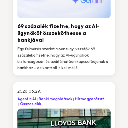
69 százalék fizetne, hogy az AI-
ügynököt összeköthesse a
bankjával
Egy felmérés szerint a pénzügyi vezetők 69
százaléka fizetne, hogy az AI-ügynökök
biztonságosan és auditálhatóan kapcsolódjanak a
bankhoz – de kontroll is kell mellé.
2026.06.29.
Agentic AI
Banki megoldások
Hírmagyarázat
Összes cikk