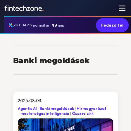
49
Fedezd fel
okt. 14-15.
normál ár:
nap
Banki megoldások
2026.08.03.
Agentic AI
Banki megoldások
Hírmagyarázat
mesterséges intelligencia
Összes cikk