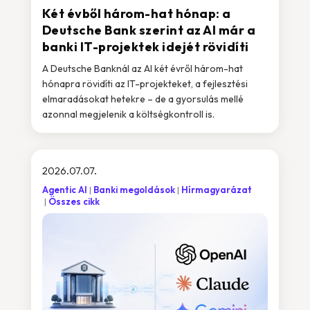
Két évből három-hat hónap: a
Deutsche Bank szerint az AI már a
banki IT-projektek idejét rövidíti
A Deutsche Banknál az AI két évről három-hat
hónapra rövidíti az IT-projekteket, a fejlesztési
elmaradásokat hetekre – de a gyorsulás mellé
azonnal megjelenik a költségkontroll is.
2026.07.07.
Agentic AI
Banki megoldások
Hírmagyarázat
Összes cikk