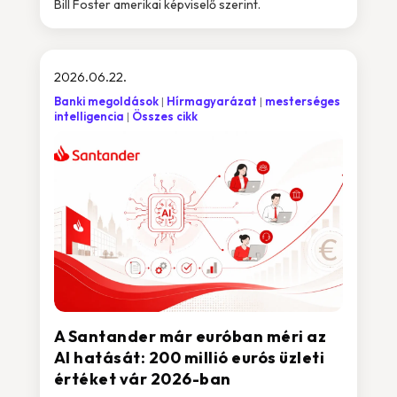
Bill Foster amerikai képviselő szerint.
2026.06.22.
Banki megoldások
Hírmagyarázat
mesterséges
intelligencia
Összes cikk
A Santander már euróban méri az
AI hatását: 200 millió eurós üzleti
értéket vár 2026-ban