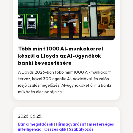
Több mint 1000 AI-munkakörrel
készül a Lloyds az AI-ügynökök
banki bevezetésére
A Lloyds 2026-ban több mint 1000 AI-munkakört
tervez, közel 300 agentic AI-pozícióval, és valós
idejű csalásmegelőzési AI-ügynököket állít a banki
működés éles pontjaira.
2026.06.25.
Banki megoldások
Hírmagyarázat
mesterséges
intelligencia
Összes cikk
Szabályozás