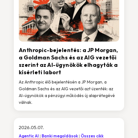
Anthropic-bejelentés: a JP Morgan,
a Goldman Sachs és az AIG vezetői
szerint az AI-ügynökök elhagyták a
kísérleti labort
Az Anthropic élő bejelentésén a JP Morgan, a
Goldman Sachs és az AIG vezetői azt üzenték: az
AI-ügynökök a pénzügyi működés új alaprétegévé
válnak.
2026.05.07.
Agentic AI
Banki megoldások
Összes cikk