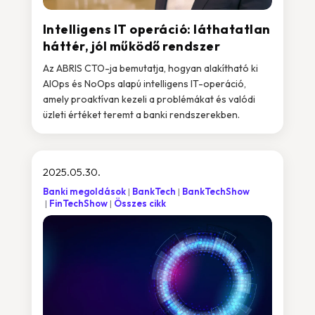
Intelligens IT operáció: láthatatlan
háttér, jól működő rendszer
Az ABRIS CTO-ja bemutatja, hogyan alakítható ki
AIOps és NoOps alapú intelligens IT-operáció,
amely proaktívan kezeli a problémákat és valódi
üzleti értéket teremt a banki rendszerekben.
2025.05.30.
Banki megoldások
BankTech
BankTechShow
FinTechShow
Összes cikk