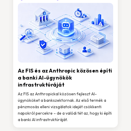
Az FIS és az Anthropic közösen építi
a banki AI-ügynökök
infrastruktúráját
Az FIS az Anthropickal közösen fejleszt AI-
ügynököket a bankszektornak. Az első termék a
pénzmosás elleni vizsgálatok idejét csökkenti
napokról percekre – de a valódi tét az, hogy ki építi
a banki AI infrastruktúráját.