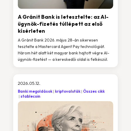
A Gránit Bank is letesztelte: az AI-
ügynök-fizetés túllépett az első
kísérleten
A Gránit Bank 2026. május 28-án sikeresen
tesztelte a Mastercard Agent Pay technológiát.
Három hét alatt két magyar bank hajtott végre AI-
ügynök-fizetést — a kereskedői oldal is felkészül.
2026.05.12.
Banki megoldások
kriptovaluták
Összes cikk
stablecoin