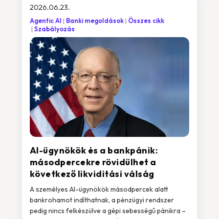
2026.06.23.
Agentic AI
Banki megoldások
Összes cikk
Szabályozás
AI-ügynökök és a bankpánik:
másodpercekre rövidülhet a
következő likviditási válság
A személyes AI-ügynökök másodpercek alatt
bankrohamot indíthatnak, a pénzügyi rendszer
pedig nincs felkészülve a gépi sebességű pánikra –