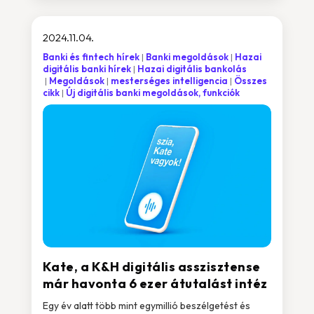
2024.11.04.
Banki és fintech hírek
Banki megoldások
Hazai
digitális banki hírek
Hazai digitális bankolás
Megoldások
mesterséges intelligencia
Összes
cikk
Új digitális banki megoldások, funkciók
Kate, a K&H digitális asszisztense
már havonta 6 ezer átutalást intéz
Egy év alatt több mint egymillió beszélgetést és