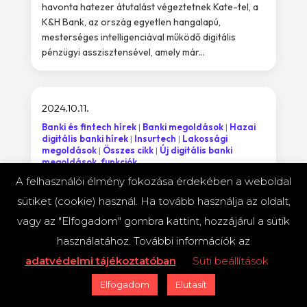
havonta hatezer átutalást végeztetnek Kate-tel, a
K&H Bank, az ország egyetlen hangalapú,
mesterséges intelligenciával működő digitális
pénzügyi asszisztensével, amely már...
2024.10.11.
Banki és fintech hírek
Banki megoldások
Hazai
digitális banki hírek
Insurtech
Lakossági
megoldások
Összes cikk
Új digitális banki
megoldások, funkciók
A felhasználói élmény fokozása érdekében a weboldal
sütiket (cookie) használ. Ha tovább használja az oldalt,
vagy az "Elfogadom" gombra kattint, hozzájárul a sütik
használatához. További információk az
adatvédelmi tájékoztatóban
Süti beállítások
Elfogadom
Elutasít