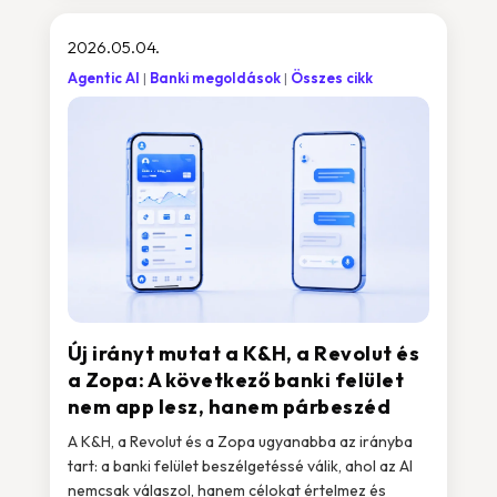
2026.05.04.
Agentic AI
Banki megoldások
Összes cikk
Új irányt mutat a K&H, a Revolut és
a Zopa: A következő banki felület
nem app lesz, hanem párbeszéd
A K&H, a Revolut és a Zopa ugyanabba az irányba
tart: a banki felület beszélgetéssé válik, ahol az AI
nemcsak válaszol, hanem célokat értelmez és