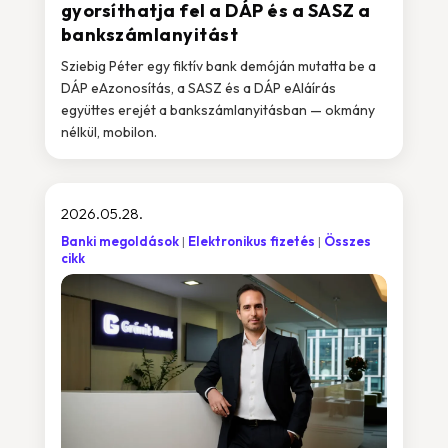
gyorsíthatja fel a DÁP és a SASZ a
bankszámlanyitást
Sziebig Péter egy fiktív bank demóján mutatta be a
DÁP eAzonosítás, a SASZ és a DÁP eAláírás
együttes erejét a bankszámlanyitásban — okmány
nélkül, mobilon.
2026.05.28.
Banki megoldások
Elektronikus fizetés
Összes
cikk