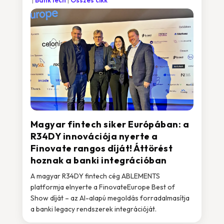
BankTech
Összes cikk
Magyar fintech siker Európában: a
R34DY innovációja nyerte a
Finovate rangos díját! Áttörést
hoznak a banki integrációban
A magyar R34DY fintech cég ABLEMENTS
platformja elnyerte a FinovateEurope Best of
Show díját – az AI-alapú megoldás forradalmasítja
a banki legacy rendszerek integrációját.