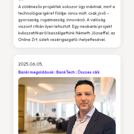
A zöldmezős projektek sokszor úgy indulnak, mint a
technológiai ígéret földje: nincs múlt, csak jövő –
gyorsaság, rugalmasság, innováció. A valóság
viszont ritkán ilyen letisztult. Egy neobanki projekt
kulisszatitkairól beszélgettünk Németh Józseffel, az
Online Zrt. üzleti vezérigazgató-helyettesével.
2025.06.05.
Banki megoldások
BankTech
Összes cikk