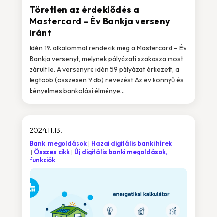
Töretlen az érdeklődés a
Mastercard – Év Bankja verseny
iránt
Idén 19. alkalommal rendezik meg a Mastercard – Év
Bankja versenyt, melynek pályázati szakasza most
zárult le. A versenyre idén 59 pályázat érkezett, a
legtöbb (összesen 9 db) nevezést Az év könnyű és
kényelmes bankolási élménye...
2024.11.13.
Banki megoldások
Hazai digitális banki hírek
Összes cikk
Új digitális banki megoldások,
funkciók