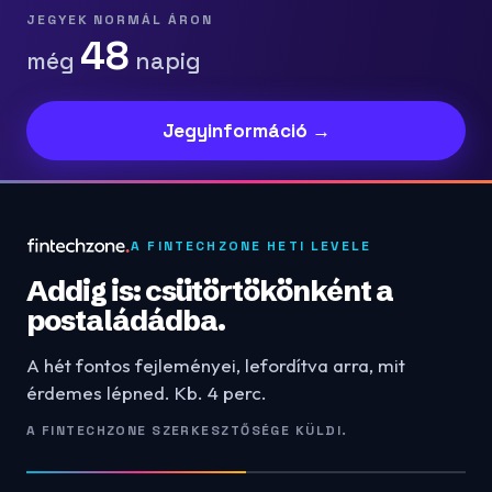
JEGYEK NORMÁL ÁRON
48
még
napig
Jegyinformáció →
A FINTECHZONE HETI LEVELE
Addig is: csütörtökönként a
postaládádba.
A hét fontos fejleményei, lefordítva arra, mit
érdemes lépned. Kb. 4 perc.
A FINTECHZONE SZERKESZTŐSÉGE KÜLDI.