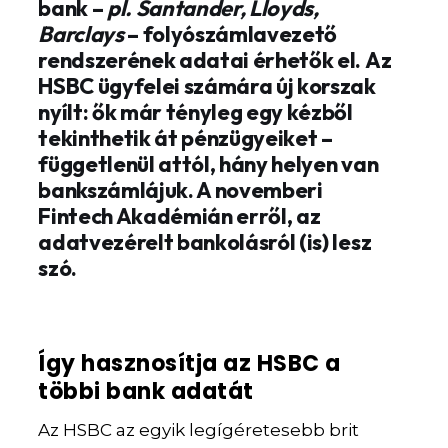
bank –
pl. Santander, Lloyds,
Barclays
– folyószámlavezető
rendszerének adatai érhetők el.
Az
HSBC ügyfelei számára új korszak
nyílt: ők már tényleg egy kézből
tekinthetik át pénzügyeiket –
függetlenül attól, hány helyen van
bankszámlájuk. A novemberi
Fintech Akadémián erről, az
adatvezérelt bankolásról (is) lesz
szó.
Így hasznosítja az HSBC a
többi bank adatát
Az HSBC az egyik legígéretesebb brit