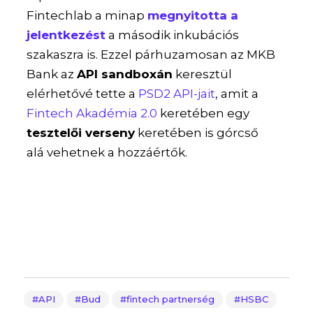
Fintechlab a minap
megnyitotta a
jelentkezést
a második inkubációs
szakaszra is. Ezzel párhuzamosan az MKB
Bank az
API sandboxán
keresztül
elérhetővé tette a
PSD2 API-jait
, amit a
Fintech Akadémia 2.0
keretében egy
tesztelői verseny
keretében is górcső
alá vehetnek a hozzáértők.
API
Bud
fintech partnerség
HSBC