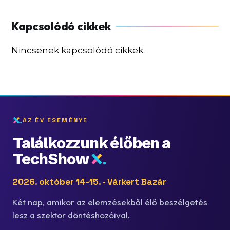
Nincsenek kapcsolódó cikkek.
AZ ÉV ESEMÉNYE
Találkozzunk élőben a
TechShow
2026. október 14-15. · Várkert Bazár
Két nap, amikor az elemzésekből élő beszélgetés
lesz a szektor döntéshozóival.