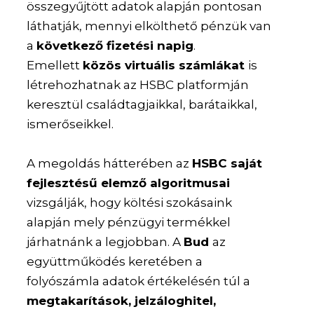
összegyűjtött adatok alapján pontosan
láthatják, mennyi elkölthető pénzük van
a
következő fizetési napig
.
Emellett
közös virtuális számlákat
is
létrehozhatnak az HSBC platformján
keresztül családtagjaikkal, barátaikkal,
ismerőseikkel.
A megoldás hátterében az
HSBC saját
fejlesztésű elemző algoritmusai
vizsgálják, hogy költési szokásaink
alapján mely pénzügyi termékkel
járhatnánk a legjobban. A
Bud
az
együttműködés keretében a
folyószámla adatok értékelésén túl a
megtakarítások, jelzáloghitel,