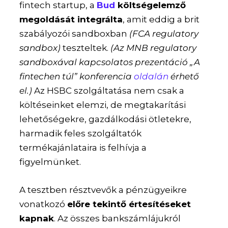
fintech startup, a
Bud
költségelemző
megoldását integrálta
, amit eddig a brit
szabályozói sandboxban
(FCA regulatory
sandbox)
teszteltek.
(Az MNB regulatory
sandboxával kapcsolatos prezentáció „A
fintechen túl” konferencia
oldalán
érhető
el.)
Az HSBC szolgáltatása nem csak a
költéseinket elemzi, de megtakarítási
lehetőségekre, gazdálkodási ötletekre,
harmadik feles szolgáltatók
termékajánlataira is felhívja a
figyelmünket.
A tesztben résztvevők a pénzügyeikre
vonatkozó
előre tekintő értesítéseket
kapnak
. Az összes bankszámlájukról