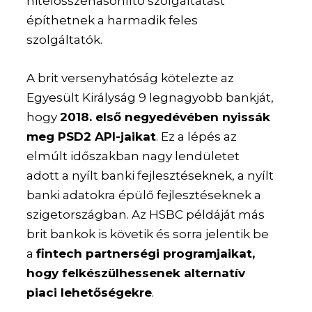
hitelösszehasonlító szolgáltatást
építhetnek a harmadik feles
szolgáltatók.
A brit versenyhatóság kötelezte az
Egyesült Királyság 9 legnagyobb bankját,
hogy
2018. első negyedévében nyissák
meg PSD2 API-jaikat
. Ez a lépés az
elmúlt időszakban nagy lendületet
adott a nyílt banki fejlesztéseknek, a nyílt
banki adatokra épülő fejlesztéseknek a
szigetországban. Az HSBC példáját más
brit bankok is követik és sorra jelentik be
a
fintech partnerségi programjaikat,
hogy felkészülhessenek alternatív
piaci lehetőségekre
.