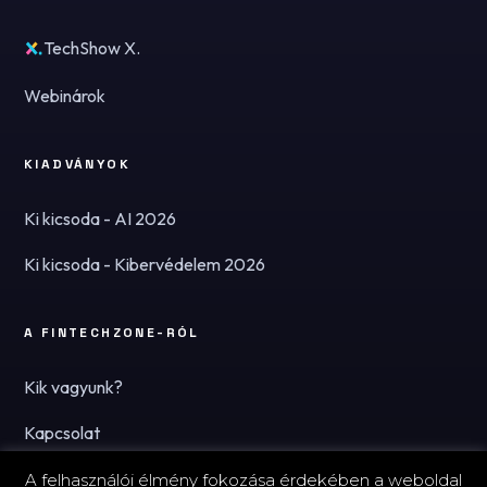
TechShow X.
Webinárok
KIADVÁNYOK
Ki kicsoda - AI 2026
Ki kicsoda - Kibervédelem 2026
A FINTECHZONE-RÓL
Kik vagyunk?
Kapcsolat
Hírlevél
A felhasználói élmény fokozása érdekében a weboldal