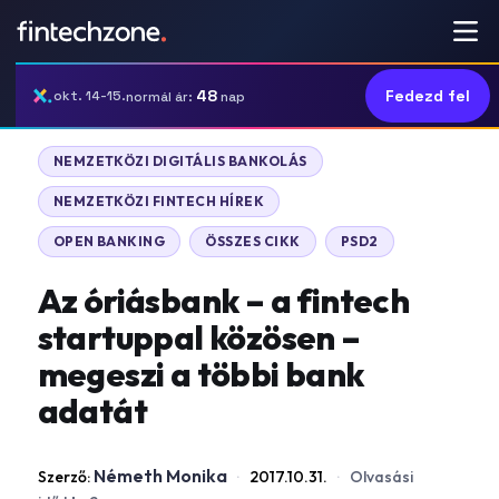
48
Fedezd fel
okt. 14-15.
normál ár:
nap
NEMZETKÖZI DIGITÁLIS BANKOLÁS
NEMZETKÖZI FINTECH HÍREK
OPEN BANKING
ÖSSZES CIKK
PSD2
Az óriásbank – a fintech
startuppal közösen –
megeszi a többi bank
adatát
Németh Monika
Szerző:
·
2017.10.31.
·
Olvasási