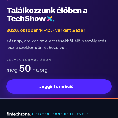
Találkozzunk élőben a
TechShow
2026. október 14-15. · Várkert Bazár
Két nap, amikor az elemzésekből élő beszélgetés
lesz a szektor döntéshozóival.
JEGYEK NORMÁL ÁRON
50
még
napig
Jegyinformáció →
A FINTECHZONE HETI LEVELE