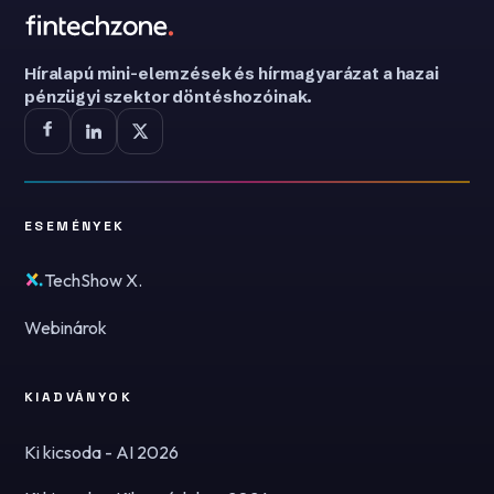
Híralapú mini-elemzések és hírmagyarázat a hazai
pénzügyi szektor döntéshozóinak.
ESEMÉNYEK
TechShow X.
Webinárok
KIADVÁNYOK
Ki kicsoda - AI 2026