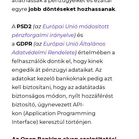
átláthassák a pénzügyeiket és ezáltal
egyre
jobb döntéseket hozhassanak
.
A
PSD2
(az
Európai Unió módosított
pénzforgalmi irányelve
)
és
a
GDPR
(az
Európai Unió Általános
Adatvédelmi Rendelete
)
értelmében a
felhasználók döntik el, hogy kinek
engedik át pénzügyi adataikat. Az
adatokat kezelő bankoknak pedig azt
kell biztosítani, hogy az adatátadás
biztonságos módon, nyílt hozzáférést
biztosító, úgynevezett API-
kon
(Application Programming
Interface)
keresztül történjen.
Az Open Banking olyan szolgáltatási