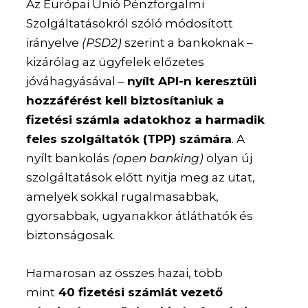
Az Európai Unió Pénzforgalmi
Szolgáltatásokról szóló módosított
irányelve
(PSD2)
szerint a bankoknak –
kizárólag az ügyfelek előzetes
jóváhagyásával –
nyílt API-n keresztüli
hozzáférést kell biztosítaniuk a
fizetési számla adatokhoz a harmadik
feles szolgáltatók (TPP) számára
. A
nyílt bankolás
(open banking)
olyan új
szolgáltatások előtt nyitja meg az utat,
amelyek sokkal rugalmasabbak,
gyorsabbak, ugyanakkor átláthatók és
biztonságosak.
Hamarosan az összes hazai, több
mint
40 fizetési számlát vezető