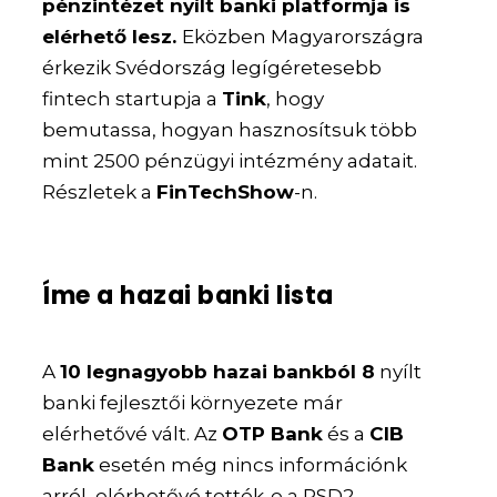
pénzintézet nyílt banki platformja is
elérhető lesz.
Eközben Magyarországra
érkezik Svédország legígéretesebb
fintech startupja a
Tink
, hogy
bemutassa, hogyan hasznosítsuk több
mint 2500 pénzügyi intézmény adatait.
Részletek a
FinTechShow
-n.
Íme a hazai banki lista
A
10 legnagyobb hazai bankból 8
nyílt
banki fejlesztői környezete már
elérhetővé vált. Az
OTP Bank
és a
CIB
Bank
esetén még nincs információnk
arról, elérhetővé tették-e a PSD2