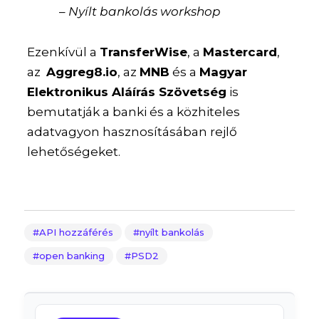
–
Nyílt bankolás workshop
Ezenkívül a
TransferWise
, a
Mastercard
,
az
Aggreg8.io
, az
MNB
és a
Magyar
Elektronikus Aláírás Szövetség
is
bemutatják a banki és a közhiteles
adatvagyon hasznosításában rejlő
lehetőségeket.
API hozzáférés
nyílt bankolás
open banking
PSD2