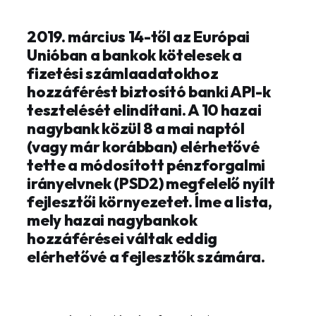
2019. március 14-től az Európai
Unióban a bankok kötelesek a
fizetési számlaadatokhoz
hozzáférést biztosító banki API-k
tesztelését elindítani. A 10 hazai
nagybank közül 8 a mai naptól
(vagy már korábban) elérhetővé
tette a módosított pénzforgalmi
irányelvnek (PSD2) megfelelő nyílt
fejlesztői környezetet. Íme a lista,
mely hazai nagybankok
hozzáférései váltak eddig
elérhetővé a fejlesztők számára.