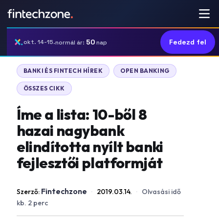
50
Fedezd fel
okt. 14-15.
normál ár:
nap
BANKI ÉS FINTECH HÍREK
OPEN BANKING
ÖSSZES CIKK
Íme a lista: 10-ből 8
hazai nagybank
elindította nyílt banki
fejlesztői platformját
Fintechzone
Szerző:
·
2019.03.14.
·
Olvasási idő
kb. 2 perc