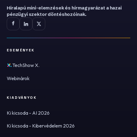
Híralapú mini-elemzések és hírmagyarázat a hazai
pénzügyi szektor döntéshozóinak.
ESEMÉNYEK
TechShow X.
Webinárok
KIADVÁNYOK
Ki kicsoda - AI 2026
Ki kicsoda - Kibervédelem 2026