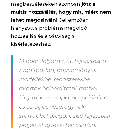
megbeszéléseken azonban
jött a
multis hozzáállás, hogy mit, miért nem
lehet megcsinálni
. Jellemzően
hiányzott a problémamegoldó
hozzáállás és a bátorság a
kísérletezéshez.
Minden folyamatot, fejlesztést a
rugalmatlan, hagyományos
modellekbe, rendszerekbe
akartak beleerőltetni, amivel
kinyírták az alapkoncepcióinkat
és az agilis vezérügynöki
startupból drága, belső fejlesztési
projektet igyekeztek csinálni.