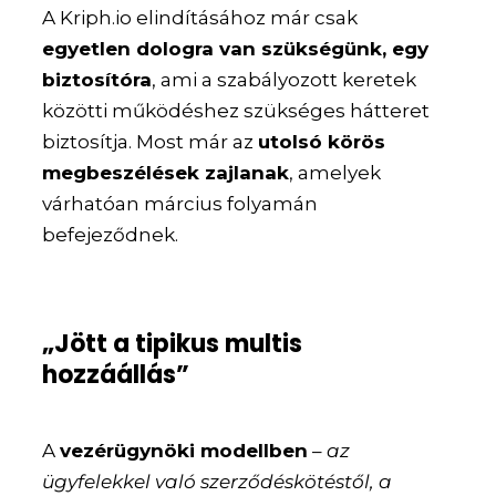
A Kriph.io elindításához már csak
egyetlen dologra van szükségünk, egy
biztosítóra
, ami a szabályozott keretek
közötti működéshez szükséges hátteret
biztosítja. Most már az
utolsó körös
megbeszélések zajlanak
, amelyek
várhatóan március folyamán
befejeződnek.
„Jött a tipikus multis
hozzáállás”
A
vezérügynöki modellben
–
az
ügyfelekkel való szerződéskötéstől, a