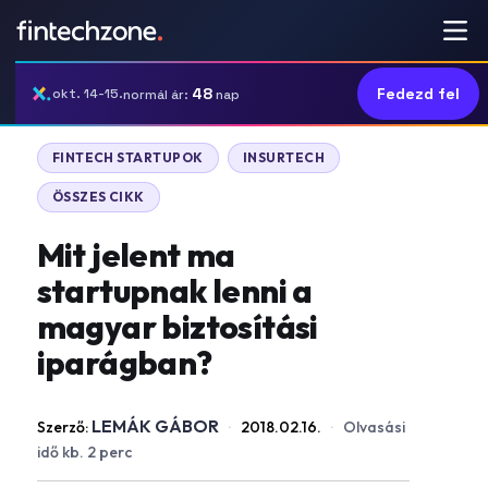
48
Fedezd fel
okt. 14-15.
normál ár:
nap
FINTECH STARTUPOK
INSURTECH
ÖSSZES CIKK
Mit jelent ma
startupnak lenni a
magyar biztosítási
iparágban?
LEMÁK GÁBOR
Szerző:
·
2018.02.16.
·
Olvasási
idő kb. 2 perc