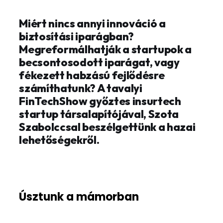
Miért nincs annyi innováció a
biztosítási iparágban?
Megreformálhatják a startupok a
becsontosodott iparágat, vagy
fékezett habzású fejlődésre
számíthatunk? A tavalyi
FinTechShow győztes insurtech
startup társalapítójával, Szota
Szabolccsal beszélgettünk a hazai
lehetőségekről.
Úsztunk a mámorban