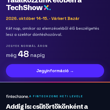
TechShow
2026. október 14-15. · Várkert Bazár
Két nap, amikor az elemzésekből élő beszélgetés
lesz a szektor döntéshozóival.
JEGYEK NORMÁL ÁRON
48
még
napig
Jegyinformáció →
A FINTECHZONE HETI LEVELE
Addig is: csütörtökönként a