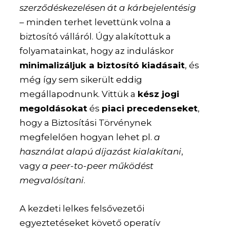
szerződéskezelésen át a kárbejelentésig
– minden terhet levettünk volna a
biztosító válláról. Úgy alakítottuk a
folyamatainkat, hogy az induláskor
minimalizáljuk a biztosító kiadásait
, és
még így sem sikerült eddig
megállapodnunk. Vittük a
kész jogi
megoldásokat
és
piaci precedenseket
,
hogy a Biztosítási Törvénynek
megfelelően hogyan lehet pl.
a
használat alapú díjazást kialakítani
,
vagy
a peer-to-peer működést
megvalósítani
.
A kezdeti lelkes felsővezetői
egyeztetéseket követő operatív