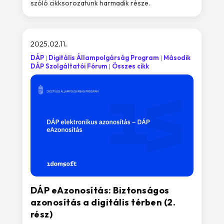
szóló cikksorozatunk harmadik része.
2025.02.11.
DÁP
Digitális Állampolgárság Program
Második
DÁP Szolgáltatói Fórum
Összes cikk
DÁP eAzonosítás: Biztonságos
azonosítás a digitális térben (2.
rész)