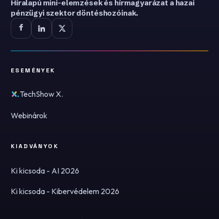
Híralapú mini-elemzések és hírmagyarázat a hazai
pénzügyi szektor döntéshozóinak.
ESEMÉNYEK
TechShow X.
Webinárok
KIADVÁNYOK
Ki kicsoda - AI 2026
Ki kicsoda - Kibervédelem 2026