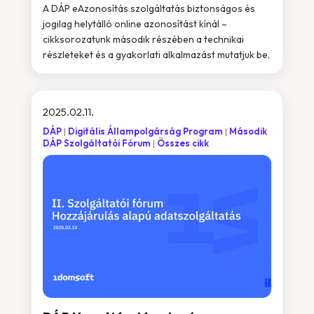
A DÁP eAzonosítás szolgáltatás biztonságos és
jogilag helytálló online azonosítást kínál –
cikksorozatunk második részében a technikai
részleteket és a gyakorlati alkalmazást mutatjuk be.
2025.02.11.
DÁP
Digitális Állampolgárság Program
Második
DÁP Szolgáltatói Fórum
Összes cikk