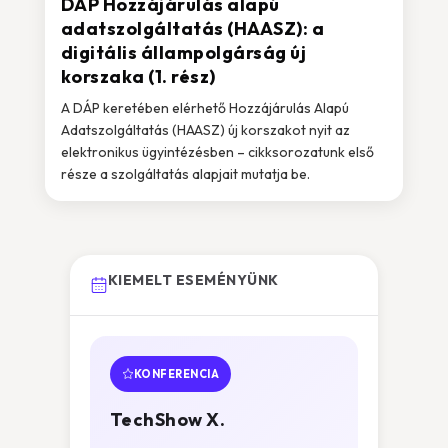
DÁP Hozzájárulás alapú
adatszolgáltatás (HAASZ): a
digitális állampolgárság új
korszaka (1. rész)
A DÁP keretében elérhető Hozzájárulás Alapú
Adatszolgáltatás (HAASZ) új korszakot nyit az
elektronikus ügyintézésben – cikksorozatunk első
része a szolgáltatás alapjait mutatja be.
KIEMELT ESEMÉNYÜNK
KONFERENCIA
TechShow X.