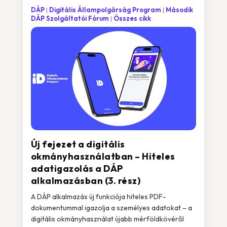
DÁP
Digitális Állampolgárság Program
Második
DÁP Szolgáltatói Fórum
Összes cikk
Új fejezet a digitális
okmányhasználatban – Hiteles
adatigazolás a DÁP
alkalmazásban (3. rész)
A DÁP alkalmazás új funkciója hiteles PDF-
dokumentummal igazolja a személyes adatokat – a
digitális okmányhasználat újabb mérföldkövéről