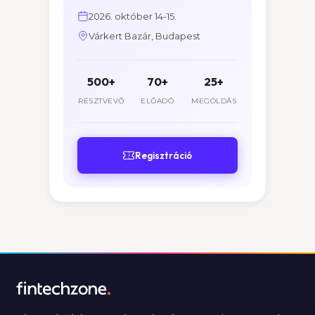
2026. október 14-15.
Várkert Bazár, Budapest
500+
70+
25+
RÉSZTVEVŐ
ELŐADÓ
MEGOLDÁS
Regisztráció