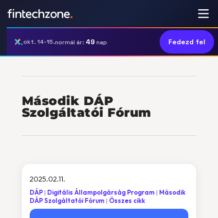
49
Fedezd fel
okt. 14-15.
normál ár:
nap
Második DÁP
Szolgáltatói Fórum
2025.02.11.
DÁP
Digitális Állampolgárság Program
Második
DÁP Szolgáltatói Fórum
Összes cikk